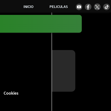
INICIO
PELICULAS
Cookies