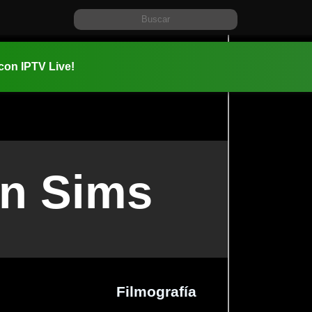
 con IPTV Live!
n Sims
Filmografía