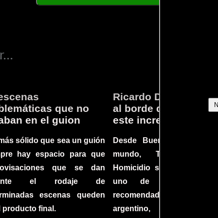
...
escenas
Ricardo Darín te llev
lemáticas que no
al borde del asiento 
aban en el guion
este increíble thriller
más sólido que sea un guión
Desde Buenos Aires hast
mpre hay espacio para que
mundo, Tesis sobre
rovisaciones que se dan
Homicidio se ha converti
rante el rodaje de
uno de los filmes 
erminadas escenas queden
recomendados del c
l producto final.
argentino, cautiva