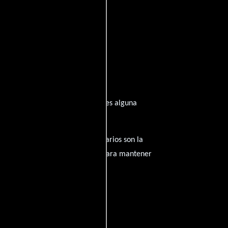
nspirado de su trayectoria? ¿Tienes alguna
amantes del cine, y tus comentarios son la
nido inapropiado será eliminado para mantener