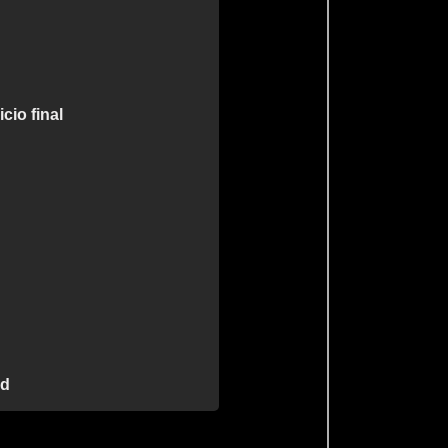
cio final
ad