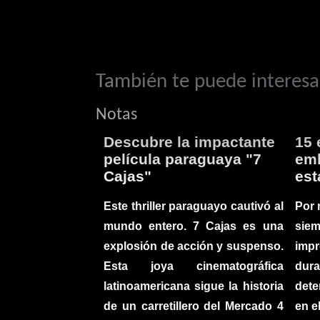
También te puede interesar
Notas
Descubre la impactante
15 
película paraguaya "7
emb
Cajas"
est
Este thriller paraguayo cautivó al
Por 
mundo entero. 7 Cajas es una
sie
explosión de acción y suspenso.
imp
Esta joya cinematográfica
du
latinoamericana sigue la historia
det
de un carretillero del Mercado 4
en e