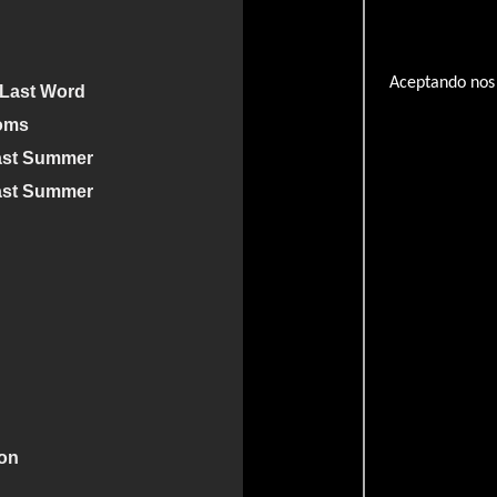
Aceptando nos 
 Last Word
ooms
ast Summer
ast Summer
ion