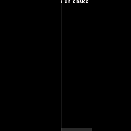
detrás del rodaje de un clásico
uella
cinematográfico!