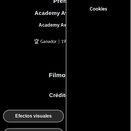
Premios
Cookies
Academy Awards, USA
Academy Award of Merit
🏆 Ganador | 1969 | Otros
Filmografía
Créditos en:
Cámaras y dep. de
Efectos visuales
electricidad