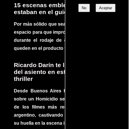
15 escenas emblemáticas que no
No
Aceptar
estaban en el guion
Por más sólido que sea un guión siempre hay
espacio para que improvisaciones que se dan
durante el rodaje de determinadas escenas
queden en el producto final.
Ricardo Darín te llevará al borde
del asiento en este increíble
thriller
Desde Buenos Aires hasta el mundo, Tesis
sobre un Homicidio se ha convertido en uno
de los filmes más recomendados del cine
argentino, cautivando audiencias y dejando
su huella en la escena internacional.