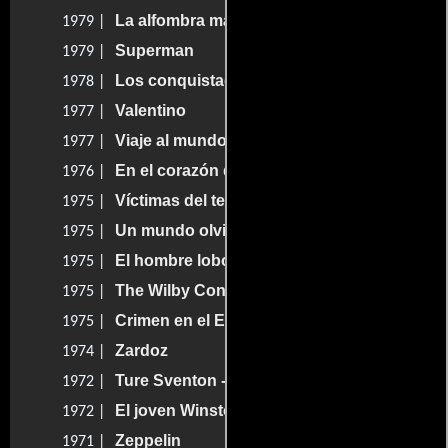
La alfombra mágica
1979 |
Superman
1979 |
Los conquistadores de Atlantis
1978 |
Valentino
1977 |
Viaje al mundo perdido
1977 |
En el corazón de la tierra
1976 |
Víctimas del terrorismo
1975 |
Un mundo olvidado
1975 |
El hombre lobo
1975 |
The Wilby Conspiracy
1975 |
Crimen en el Expreso Oriente
1975 |
Zardoz
1974 |
Ture Sventon - Privatdetektiv
1972 |
El joven Winston
1972 |
Zeppelin
1971 |