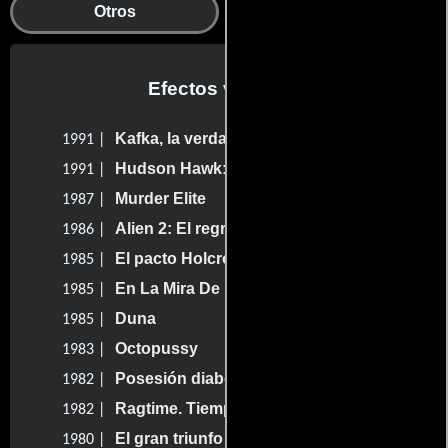
Otros
Efectos visuales
Kafka, la verdad oculta
1991 |
Hudson Hawk: El halcón está suelto
1991 |
Murder Elite
1987 |
Alien 2: El regreso
1986 |
El pacto Holcroft
1985 |
En La Mira De Los Asesinos
1985 |
Duna
1985 |
Octopussy
1983 |
Posesión diabólica
1982 |
Ragtime. Tiempo de injusticia
1982 |
El gran triunfo
1980 |