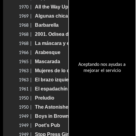
All the Way Up
1970 |
Algunas chicas lo hacen
1969 |
Barbarella
1968 |
2001. Odisea del espacio
1968 |
La máscara y el rostro
1968 |
Arabesque
1966 |
Mascarada
1965 |
Aceptando nos ayudas a
Mujeres de lo desconocido
mejorar el servicio
1963 |
El brazo izquierdo de la ley
1963 |
El espadachín del diablo
1961 |
Preludio
1950 |
The Astonished Heart
1950 |
Boys in Brown
1949 |
Poet's Pub
1949 |
Stop Press Girl
1949 |