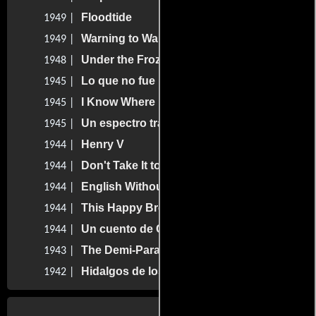
Floodtide
1949 |
Warning to Wantons
1949 |
Under the Frozen Falls
1948 |
Lo que no fue
1945 |
I Know Where I'm Going!
1945 |
Un espectro travieso
1945 |
Henry V
1944 |
Don't Take It to Heart!
1944 |
English Without Tears
1944 |
This Happy Breed
1944 |
Un cuento de Canterbury
1944 |
The Demi-Paradise
1943 |
Hidalgos de los mares
1942 |