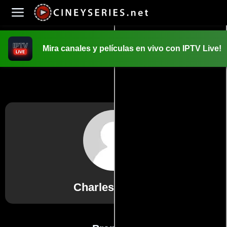
Mira canales y películas en vivo con IPTV Live!
INICIO
PELICULAS
Charles Staffell