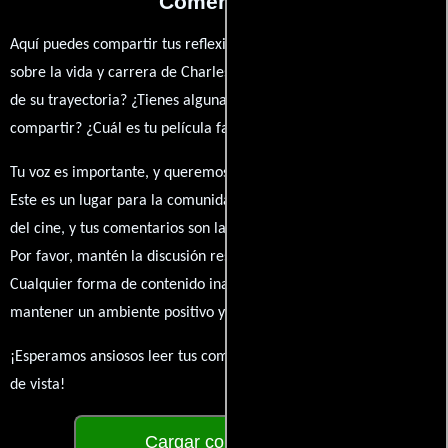
Comentarios
Aquí puedes compartir tus reflexiones, anécdotas y opiniones
sobre la vida y carrera de Charles Staffell. ¿Qué te ha inspirado
de su trayectoria? ¿Tienes alguna anécdota personal que desees
compartir? ¿Cuál es tu película favorita en la que ha participado?
Tu voz es importante, y queremos escuchar tus pensamientos.
Este es un lugar para la comunidad de admiradores y amantes
del cine, y tus comentarios son la esencia de esta conversación.
Por favor, mantén la discusión respetuosa y constructiva.
Cualquier forma de contenido inapropiado será eliminado para
mantener un ambiente positivo y enriquecedor para todos.
¡Esperamos ansiosos leer tus comentarios y conocer tus puntos
de vista!
Cargar comentarios