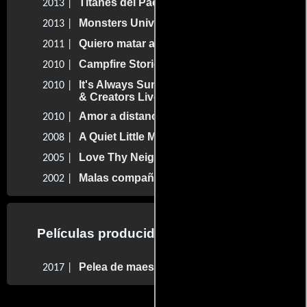
Titanes del Pacífico
2013 |
Monsters University
2013 |
Quiero matar a mi jefe
2011 |
Campfire Stories
2010 |
It's Always Sunny in Philadelphia: Cast
2010 |
& Creators Live at the Paley Center
Amor a distancia
2010 |
A Quiet Little Marriage
2008 |
Love Thy Neighbor
2005 |
Malas compañías
2002 |
Películas producidas por Charlie Day
Pelea de maestros
2017 |