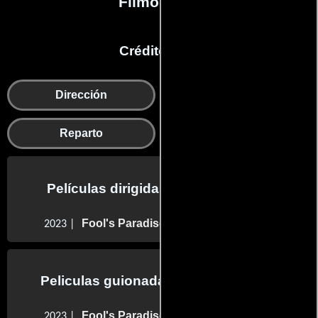
Filmografía
Créditos en:
Dirección
Guion
Reparto
Producción
Películas dirigidas por Charlie Day
Fool's Paradise
2023 |
Peliculas guionadas por Charlie Day
Fool's Paradise
2023 |