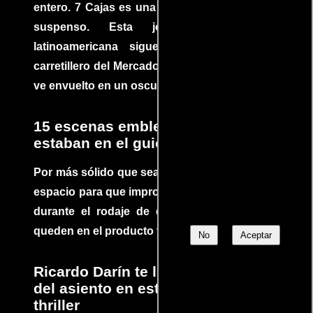
entero. 7 Cajas es una explosión de acción y
suspenso. Esta joya cinematográfica
latinoamericana sigue la historia de un
carretillero del Mercado 4 de Asunción que se
ve envuelto en un oscuro mundo de crimen
15 escenas emblemáticas que no
estaban en el guion
Por más sólido que sea un guión siempre hay
espacio para que improvisaciones que se dan
durante el rodaje de determinadas escenas
queden en el producto final.
No
Aceptar
Ricardo Darín te llevará al borde
del asiento en este increíble
thriller