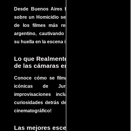
Desde Buenos Aires hasta el mundo, Tesis
sobre un Homicidio se ha convertido en uno
de los filmes más recomendados del cine
argentino, cautivando audiencias y dejando
su huella en la escena internacional.
Lo que Realmente Sucedió detrás
de las cámaras en Jurassic Park
Conoce cómo se filmaron algunas escenas
icónicas de Jurassic Park, con
improvisaciones incluidas. ¡Descubre las
curiosidades detrás del rodaje de un clásico
cinematográfico!
Las mejores escenas de acción