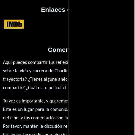
Enlaces externos
Comentarios
Aquí puedes compartir tus reflexiones, anécdotas y opiniones
sobre la vida y carrera de Charlie Day. ¿Qué te ha inspirado de su
trayectoria? ¿Tienes alguna anécdota personal que desees
compartir? ¿Cuál es tu película favorita en la que ha participado?
Tu voz es importante, y queremos escuchar tus pensamientos.
Este es un lugar para la comunidad de admiradores y amantes
del cine, y tus comentarios son la esencia de esta conversación.
Por favor, mantén la discusión respetuosa y constructiva.
Cualquier forma de contenido inapropiado será eliminado para