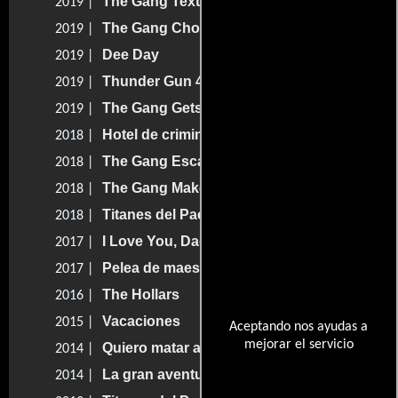
The Gang Texts
2019 |
The Gang Chokes
2019 |
Dee Day
2019 |
Thunder Gun 4: Maximum Cool
2019 |
The Gang Gets Romantic
2019 |
Hotel de criminales
2018 |
The Gang Escapes
2018 |
The Gang Makes Paddy's Great Again
2018 |
Titanes del Pacífico: La insurrección
2018 |
I Love You, Daddy
2017 |
Pelea de maestros
2017 |
The Hollars
2016 |
Vacaciones
2015 |
Aceptando nos ayudas a
mejorar el servicio
Quiero matar a mi jefe 2
2014 |
La gran aventura Lego
2014 |