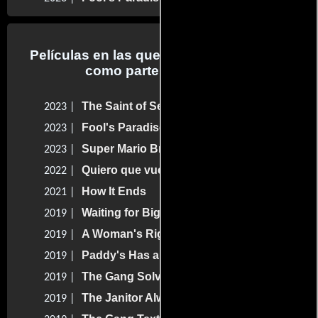
Películas en las que Charlie Day trabajo
como parte del reparto
The Saint of Second Chances
2023 |
Fool's Paradise
2023 |
Super Mario Bros.: La película
2023 |
Quiero que vuelvas
2022 |
How It Ends
2021 |
Waiting for Big Mo
2019 |
A Woman's Right to Chop
2019 |
Paddy's Has a Jumper
2019 |
The Gang Solves Global Warming
2019 |
The Janitor Always Mops Twice
2019 |