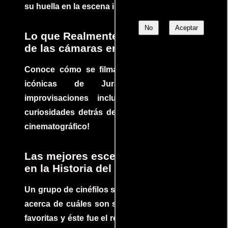
su huella en la escena internacional.
No
Aceptar
Lo que Realmente Sucedió detrás
de las cámaras en Jurassic Park
Conoce cómo se filmaron algunas escenas
icónicas de Jurassic Park, con
improvisaciones incluidas. ¡Descubre las
curiosidades detrás del rodaje de un clásico
cinematográfico!
Las mejores escenas de acción
en la Historia del cine
Un grupo de cinéfilos se juntaron para debatir
acerca de cuáles son sus escenas de acción
favoritas y éste fue el resultado. No te pierdas