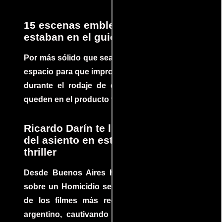
15 escenas emblemáticas que no
estaban en el guion
Por más sólido que sea un guión siempre hay
espacio para que improvisaciones que se dan
durante el rodaje de determinadas escenas
queden en el producto final.
Ricardo Darín te llevará al borde
del asiento en este increíble
thriller
Desde Buenos Aires hasta el mundo, Tesis
sobre un Homicidio se ha convertido en uno
de los filmes más recomendados del cine
argentino, cautivando audiencias y dejando