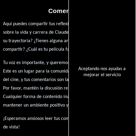
Comentarios
Aquí puedes compartir tus reflexiones, anécdotas y opiniones
sobre la vida y carrera de Claude Terry. ¿Qué te ha inspirado de
su trayectoria? ¿Tienes alguna anécdota personal que desees
compartir? ¿Cuál es tu película favorita en la que ha participado?
Tu voz es importante, y queremos escuchar tus pensamientos.
Aceptando nos ayudas a
Este es un lugar para la comunidad de admiradores y amantes
mejorar el servicio
del cine, y tus comentarios son la esencia de esta conversación.
Por favor, mantén la discusión respetuosa y constructiva.
Cualquier forma de contenido inapropiado será eliminado para
mantener un ambiente positivo y enriquecedor para todos.
¡Esperamos ansiosos leer tus comentarios y conocer tus puntos
de vista!