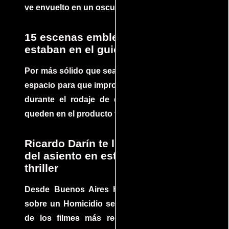
ve envuelto en un oscuro mundo de crimen
15 escenas emblemáticas que no
estaban en el guion
Por más sólido que sea un guión siempre hay
espacio para que improvisaciones que se dan
durante el rodaje de determinadas escenas
queden en el producto final.
Ricardo Darín te llevará al borde
del asiento en este increíble
thriller
Desde Buenos Aires hasta el mundo, Tesis
sobre un Homicidio se ha convertido en uno
de los filmes más recomendados del cine