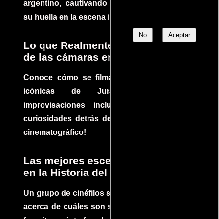
argentino, cautivando audiencias y dejando
su huella en la escena internacional.
No
Aceptar
Lo que Realmente Sucedió detrás
de las cámaras en Jurassic Park
Conoce cómo se filmaron algunas escenas
icónicas de Jurassic Park, con
improvisaciones incluidas. ¡Descubre las
curiosidades detrás del rodaje de un clásico
cinematográfico!
Las mejores escenas de acción
en la Historia del cine
Un grupo de cinéfilos se juntaron para debatir
acerca de cuáles son sus escenas de acción