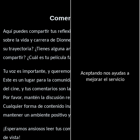
Comentarios
Aquí puedes compartir tus reflexiones, anécdotas y opiniones
sobre la vida y carrera de Dionne Meyer. ¿Qué te ha inspirado de
su trayectoria? ¿Tienes alguna anécdota personal que desees
compartir? ¿Cuál es tu película favorita en la que ha participado?
Tu voz es importante, y queremos escuchar tus pensamientos.
Aceptando nos ayudas a
mejorar el servicio
Este es un lugar para la comunidad de admiradores y amantes
del cine, y tus comentarios son la esencia de esta conversación.
Por favor, mantén la discusión respetuosa y constructiva.
Cualquier forma de contenido inapropiado será eliminado para
mantener un ambiente positivo y enriquecedor para todos.
¡Esperamos ansiosos leer tus comentarios y conocer tus puntos
de vista!