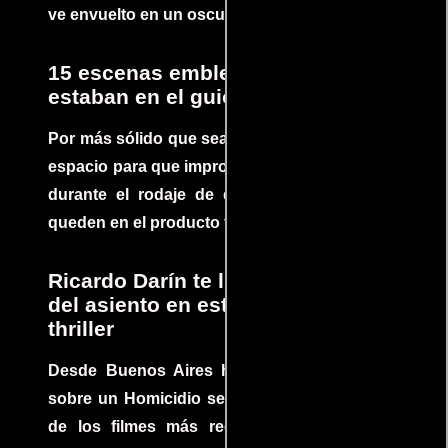
ve envuelto en un oscuro mundo de crimen
15 escenas emblemáticas que no
estaban en el guion
Por más sólido que sea un guión siempre hay
espacio para que improvisaciones que se dan
durante el rodaje de determinadas escenas
queden en el producto final.
Ricardo Darín te llevará al borde
del asiento en este increíble
thriller
Desde Buenos Aires hasta el mundo, Tesis
sobre un Homicidio se ha convertido en uno
de los filmes más recomendados del cine