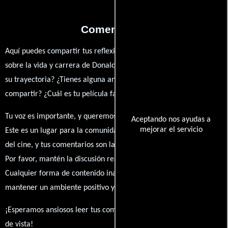
Comentarios
Aquí puedes compartir tus reflexiones, anécdotas y opiniones
sobre la vida y carrera de Donald Julson. ¿Qué te ha inspirado de
su trayectoria? ¿Tienes alguna anécdota personal que desees
compartir? ¿Cuál es tu película favorita en la que ha participado?
Tu voz es importante, y queremos escuchar tus pensamientos.
Aceptando nos ayudas a
mejorar el servicio
Este es un lugar para la comunidad de admiradores y amantes
del cine, y tus comentarios son la esencia de esta conversación.
Por favor, mantén la discusión respetuosa y constructiva.
Cualquier forma de contenido inapropiado será eliminado para
mantener un ambiente positivo y enriquecedor para todos.
¡Esperamos ansiosos leer tus comentarios y conocer tus puntos
de vista!