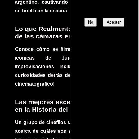
argentino, cautivando audiencias y dejando
su huella en la escena internacional.
No
Aceptar
Lo que Realmente Sucedió detrás
de las cámaras en Jurassic Park
Conoce cómo se filmaron algunas escenas
icónicas de Jurassic Park, con
improvisaciones incluidas. ¡Descubre las
curiosidades detrás del rodaje de un clásico
cinematográfico!
Las mejores escenas de acción
en la Historia del cine
Un grupo de cinéfilos se juntaron para debatir
acerca de cuáles son sus escenas de acción