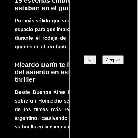
15 escenas emblemáticas que no
estaban en el guion
Por más sólido que sea un guión siempre hay
espacio para que improvisaciones que se dan
durante el rodaje de determinadas escenas
queden en el producto final.
No
Aceptar
Ricardo Darín te llevará al borde
del asiento en este increíble
thriller
Desde Buenos Aires hasta el mundo, Tesis
sobre un Homicidio se ha convertido en uno
de los filmes más recomendados del cine
argentino, cautivando audiencias y dejando
su huella en la escena internacional.