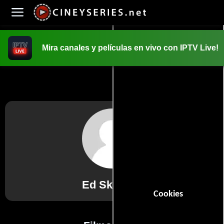
Mira canales y películas en vivo con IPTV Live!
INICIO
PELICULAS
Ed Skudder
Cookies