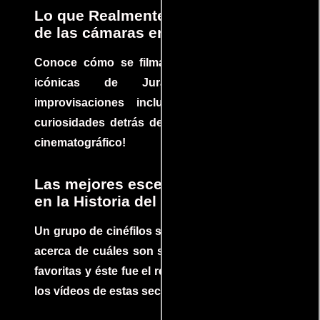
Lo que Realmente Sucedió detrás
de las cámaras en Jurassic Park
Conoce cómo se filmaron algunas escenas
icónicas de Jurassic Park, con
improvisaciones incluidas. ¡Descubre las
curiosidades detrás del rodaje de un clásico
cinematográfico!
Las mejores escenas de acción
en la Historia del cine
Un grupo de cinéfilos se juntaron para debatir
acerca de cuáles son sus escenas de acción
favoritas y éste fue el resultado. No te pierdas
los vídeos de estas secuencias inolvidables.