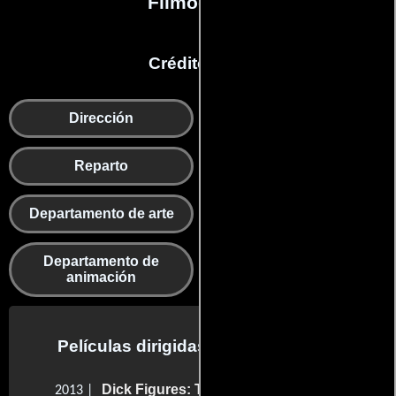
Filmografía
Créditos en:
Dirección
Guion
Reparto
Producción
Departamento de arte
Efectos visuales
Departamento de
Departamento de
animación
musica
Películas dirigidas por Ed Skudder
Dick Figures: The Movie
2013 |