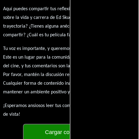
Aquí puedes compartir tus reflexiones, anécdotas y opiniones
sobre la vida y carrera de Ed Skudder. ¿Qué te ha inspirado de su
trayectoria? ¿Tienes alguna anécdota personal que desees
compartir? ¿Cuál es tu película favorita en la que ha participado?
Tu voz es importante, y queremos escuchar tus pensamientos.
Este es un lugar para la comunidad de admiradores y amantes
del cine, y tus comentarios son la esencia de esta conversación.
Por favor, mantén la discusión respetuosa y constructiva.
Cualquier forma de contenido inapropiado será eliminado para
mantener un ambiente positivo y enriquecedor para todos.
¡Esperamos ansiosos leer tus comentarios y conocer tus puntos
de vista!
Cargar comentarios