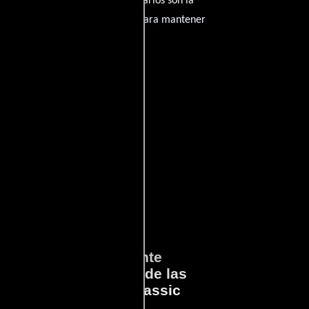
amantes del cine, y tus comentarios son la
nido inapropiado será eliminado para mantener
ará
Lo que Realmente
en
Sucedió detrás de las
cámaras en Jurassic
Park