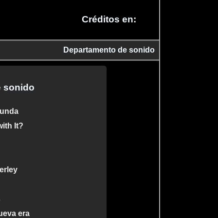
Créditos en:
Departamento de sonido
 sonido
funda
ith It?
erley
s
ueva era