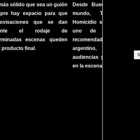
más sólido que sea un guión
Desde Buenos Aires hast
mpre hay espacio para que
mundo, Tesis sobre
rovisaciones que se dan
Homicidio se ha converti
rante el rodaje de
uno de los filmes 
erminadas escenas queden
recomendados del c
l producto final.
argentino, cautiva
audiencias y dejando su h
en la escena internacional.