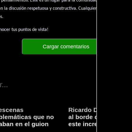
 pensamientos. Este es un lugar para la comunidad de admiradores y 
én la discusión respetuosa y constructiva. Cualquier forma de conte
s.
ocer tus puntos de vista!
Cargar comentarios
...
escenas
Ricardo Darín te llev
lemáticas que no
al borde del asiento 
aban en el guion
este increíble thriller