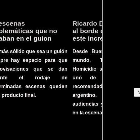
escenas
Ricardo Darín te llev
lemáticas que no
al borde del asiento 
aban en el guion
este increíble thriller
más sólido que sea un guión
Desde Buenos Aires hast
mpre hay espacio para que
mundo, Tesis sobre
rovisaciones que se dan
Homicidio se ha converti
rante el rodaje de
uno de los filmes 
erminadas escenas queden
recomendados del c
l producto final.
argentino, cautiva
audiencias y dejando su h
en la escena internacional.