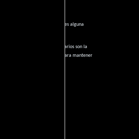
nspirado de su trayectoria? ¿Tienes alguna
amantes del cine, y tus comentarios son la
nido inapropiado será eliminado para mantener