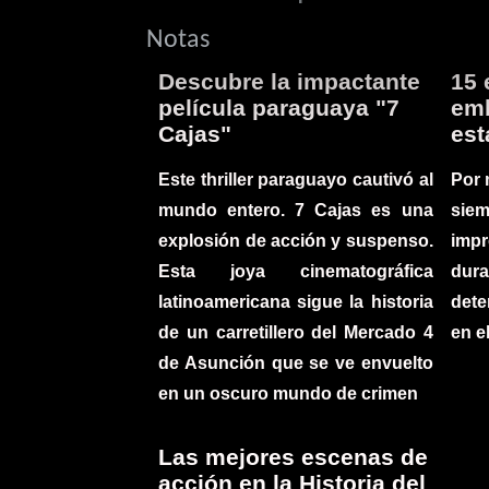
Notas
Descubre la impactante
15 
película paraguaya "7
emb
Cajas"
est
Este thriller paraguayo cautivó al
Por 
mundo entero. 7 Cajas es una
sie
explosión de acción y suspenso.
imp
Esta joya cinematográfica
du
latinoamericana sigue la historia
det
de un carretillero del Mercado 4
en e
de Asunción que se ve envuelto
en un oscuro mundo de crimen
Las mejores escenas de
acción en la Historia del