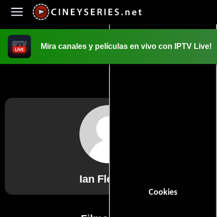
Mira canales y películas en vivo con IPTV Live!
INICIO
PELICULAS
Ian Fleming
Cookies