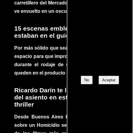
carretillero del Mercado 4 de Asunción que se
ve envuelto en un oscuro mundo de crimen
15 escenas emblemáticas que no
estaban en el guion
Por más sólido que sea un guión siempre hay
espacio para que improvisaciones que se dan
durante el rodaje de determinadas escenas
queden en el producto final.
No
Aceptar
Ricardo Darín te llevará al borde
del asiento en este increíble
thriller
Desde Buenos Aires hasta el mundo, Tesis
sobre un Homicidio se ha convertido en uno