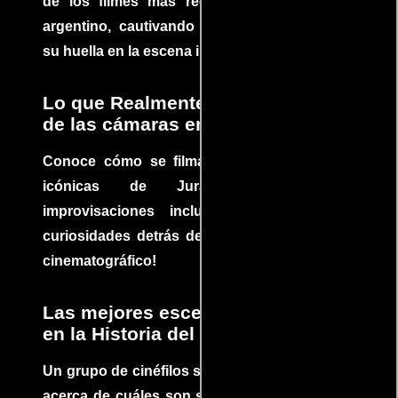
de los filmes más recomendados del cine
argentino, cautivando audiencias y dejando
su huella en la escena internacional.
Lo que Realmente Sucedió detrás
de las cámaras en Jurassic Park
Conoce cómo se filmaron algunas escenas
icónicas de Jurassic Park, con
improvisaciones incluidas. ¡Descubre las
curiosidades detrás del rodaje de un clásico
cinematográfico!
Las mejores escenas de acción
en la Historia del cine
Un grupo de cinéfilos se juntaron para debatir
acerca de cuáles son sus escenas de acción