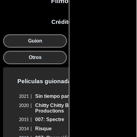
Filmografía
Créditos en:
Guion
Reparto
Otros
Peliculas guionadas por Ian Fleming
Sin tiempo para morir
2021 |
Chitty Chitty Bang Bang Coyote Cavern
2020 |
Productions
007: Spectre
2015 |
Risque
2014 |