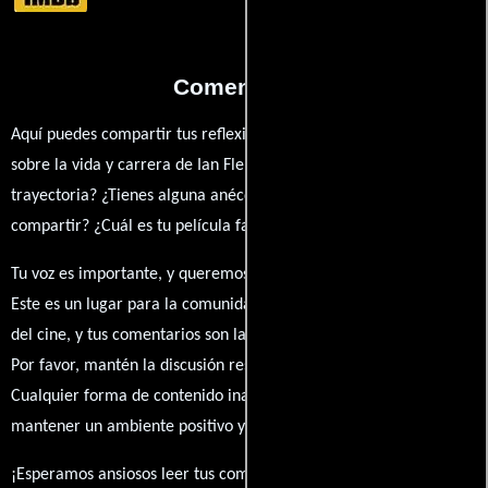
Comentarios
Aquí puedes compartir tus reflexiones, anécdotas y opiniones
sobre la vida y carrera de Ian Fleming. ¿Qué te ha inspirado de su
trayectoria? ¿Tienes alguna anécdota personal que desees
compartir? ¿Cuál es tu película favorita en la que ha participado?
Tu voz es importante, y queremos escuchar tus pensamientos.
Este es un lugar para la comunidad de admiradores y amantes
del cine, y tus comentarios son la esencia de esta conversación.
Por favor, mantén la discusión respetuosa y constructiva.
Cualquier forma de contenido inapropiado será eliminado para
mantener un ambiente positivo y enriquecedor para todos.
¡Esperamos ansiosos leer tus comentarios y conocer tus puntos