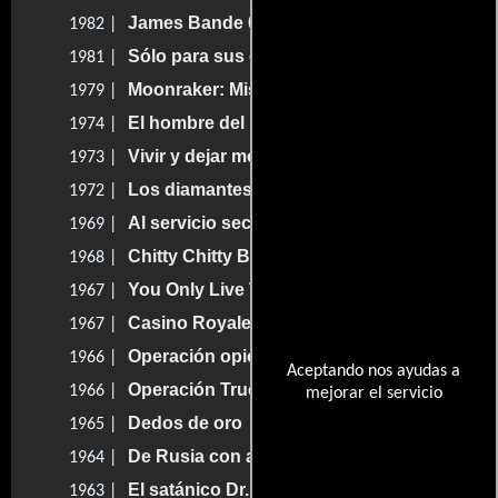
James Bande 00 Sexe
1982 |
Sólo para sus ojos
1981 |
Moonraker: Misión espacial
1979 |
El hombre del revólver de oro
1974 |
Vivir y dejar morir
1973 |
Los diamantes son eternos
1972 |
Al servicio secreto de su majestad
1969 |
Chitty Chitty Bang Bang
1968 |
You Only Live Twice
1967 |
Casino Royale
1967 |
Operación opio
1966 |
Aceptando nos ayudas a
Operación Trueno
1966 |
mejorar el servicio
Dedos de oro
1965 |
De Rusia con amor
1964 |
El satánico Dr. No
1963 |