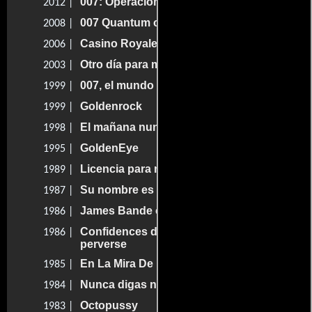
007: Operación Skyfall
2012 |
007 Quantum of Solace
2008 |
Casino Royale
2006 |
Otro día para morir
2003 |
007, el mundo no basta
1999 |
Goldenrock
1999 |
El mañana nunca muere
1998 |
GoldenEye
1995 |
Licencia para matar
1989 |
Su nombre es peligro
1987 |
James Bande contre O.S.Sex 69
1986 |
Confidences d'une petite vicieuse très
1986 |
perverse
En La Mira De Los Asesinos
1985 |
Nunca digas nunca jamás
1984 |
Octopussy
1983 |