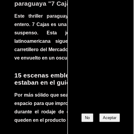
paraguaya "7 Cajas"
Este thriller paraguayo cautivó al mundo
entero. 7 Cajas es una explosión de acción y
suspenso. Esta joya cinematográfica
latinoamericana sigue la historia de un
carretillero del Mercado 4 de Asunción que se
ve envuelto en un oscuro mundo de crimen
15 escenas emblemáticas que no
estaban en el guion
Por más sólido que sea un guión siempre hay
espacio para que improvisaciones que se dan
durante el rodaje de determinadas escenas
No
Aceptar
queden en el producto final.