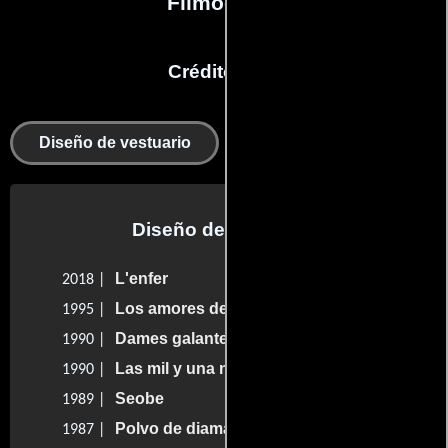
Filmografía
Créditos en:
Departamento de
Diseño de vestuario
vestuario
Diseño de vestuario
L'enfer
2018 |
Los amores de una mujer francesa
1995 |
Dames galantes
1990 |
Las mil y una noches
1990 |
Seobe
1989 |
Polvo de diamantes
1987 |