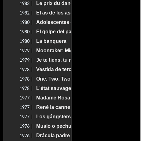
Le prix du danger
1983 |
El as de los ases
1982 |
Adolescentes de fiesta
1980 |
El golpe del paraguas
1980 |
La banquera
1980 |
Moonraker: Misión espacial
1979 |
Je te tiens, tu me tiens par la barbichette
1979 |
Vestida de terciopelo azul
1978 |
One, Two, Two: 122, rue de Provence
1978 |
L'état sauvage
1978 |
Madame Rosa
1977 |
René la canne
1977 |
Los gángsters
1977 |
Muslo o pechuga
1976 |
Drácula padre e hijo
1976 |