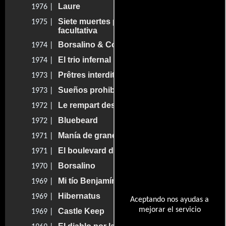
Laure
1976 |
Siete muertes por prescripción
1975 |
facultativa
Borsalino & Co.
1974 |
El trio infernal
1974 |
Prêtres interdits
1973 |
Sueños prohibidos
1973 |
Le rempart des Béguines
1972 |
Bluebeard
1972 |
Manía de grandeza
1971 |
El boulevard del ron
1971 |
Borsalino
1970 |
Mi tío Benjamín
1969 |
Hibernatus
1969 |
Aceptando nos ayudas a
mejorar el servicio
Castle Keep
1969 |