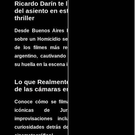
Ricardo Darín te llevará al borde
del asiento en este increíble
thriller
Desde Buenos Aires hasta el mundo, Tesis
sobre un Homicidio se ha convertido en uno
de los filmes más recomendados del cine
argentino, cautivando audiencias y dejando
su huella en la escena internacional.
Lo que Realmente Sucedió detrás
de las cámaras en Jurassic Park
Conoce cómo se filmaron algunas escenas
icónicas de Jurassic Park, con
improvisaciones incluidas. ¡Descubre las
curiosidades detrás del rodaje de un clásico