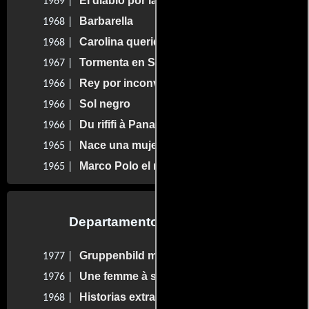
El diablo por la cola
1969 |
Barbarella
1968 |
Carolina querida
1968 |
Tormenta en San Petersburgo
1967 |
Rey por inconveniencia
1966 |
Sol negro
1966 |
Du rififi à Paname
1966 |
Nace una mujer
1965 |
Marco Polo el magnífico
1965 |
Departamento de vestuario
Gruppenbild mit Dame
1977 |
Une femme à sa fenêtre
1976 |
Historias extraordinarias
1968 |