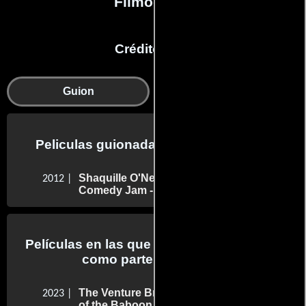
Filmografía
Créditos en:
Guion
Reparto
Peliculas guionadas por Jay Pharoah
Shaquille O'Neal Presents: All Star
2012 |
Comedy Jam - Live from Orlando
Películas en las que Jay Pharoah trabajo
como parte del reparto
The Venture Bros.: Radiant Is the Blood
2023 |
of the Baboon Heart