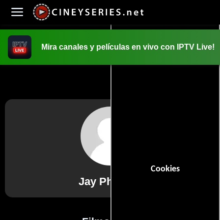
Mira canales y películas en vivo con IPTV Live!
INICIO
PELICULAS
Cookies
Jay Pharoah