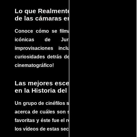
Lo que Realmente Sucedió detrás
de las cámaras en Jurassic Park
Conoce cómo se filmaron algunas escenas
icónicas de Jurassic Park, con
improvisaciones incluidas. ¡Descubre las
curiosidades detrás del rodaje de un clásico
cinematográfico!
Las mejores escenas de acción
en la Historia del cine
Un grupo de cinéfilos se juntaron para debatir
acerca de cuáles son sus escenas de acción
favoritas y éste fue el resultado. No te pierdas
los vídeos de estas secuencias inolvidables.