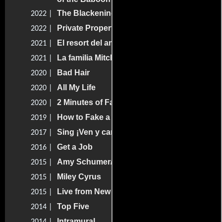
The Blackening
2022 |
Private Property
2022 |
El resort del amor
2021 |
La familia Mitchell vs. las máquinas
2021 |
Bad Hair
2020 |
All My Life
2020 |
2 Minutes of Fame
2020 |
How to Fake a War
2019 |
Sing ¡Ven y canta!
2017 |
Get a Job
2016 |
Amy Schumer/The Weeknd
2015 |
Miley Cyrus
2015 |
Live from New York!
2015 |
Top Five
2014 |
Intramural