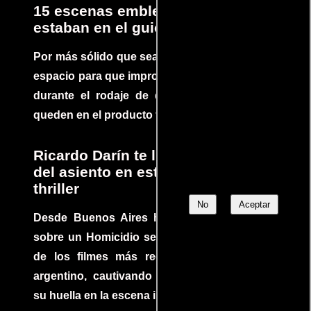
15 escenas emblemáticas que no
estaban en el guion
Por más sólido que sea un guión siempre hay
espacio para que improvisaciones que se dan
durante el rodaje de determinadas escenas
queden en el producto final.
Ricardo Darín te llevará al borde
del asiento en este increíble
thriller
No
Aceptar
Desde Buenos Aires hasta el mundo, Tesis
sobre un Homicidio se ha convertido en uno
de los filmes más recomendados del cine
argentino, cautivando audiencias y dejando
su huella en la escena internacional.