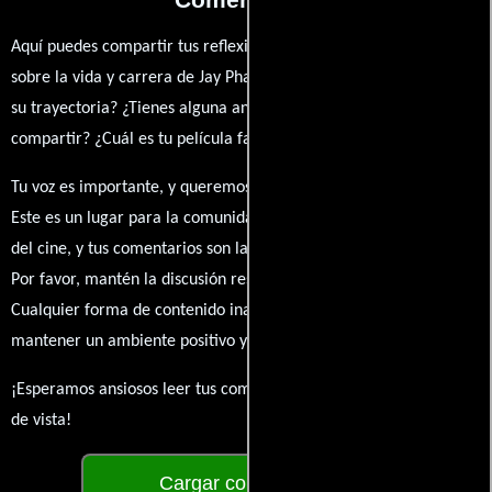
Aquí puedes compartir tus reflexiones, anécdotas y opiniones
sobre la vida y carrera de Jay Pharoah. ¿Qué te ha inspirado de
su trayectoria? ¿Tienes alguna anécdota personal que desees
compartir? ¿Cuál es tu película favorita en la que ha participado?
Tu voz es importante, y queremos escuchar tus pensamientos.
Este es un lugar para la comunidad de admiradores y amantes
del cine, y tus comentarios son la esencia de esta conversación.
Por favor, mantén la discusión respetuosa y constructiva.
Cualquier forma de contenido inapropiado será eliminado para
mantener un ambiente positivo y enriquecedor para todos.
¡Esperamos ansiosos leer tus comentarios y conocer tus puntos
de vista!
Cargar comentarios