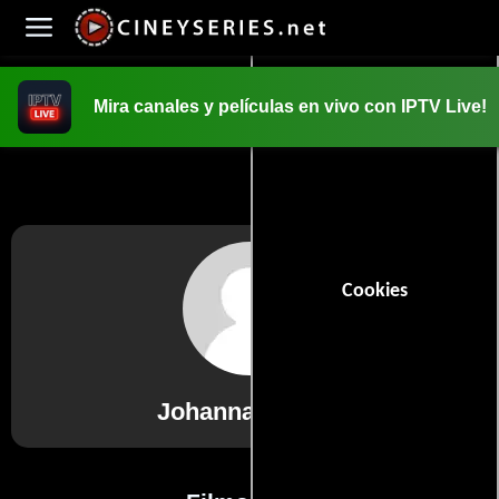
Mira canales y películas en vivo con IPTV Live!
INICIO
PELICULAS
Cookies
Johanna Atilano