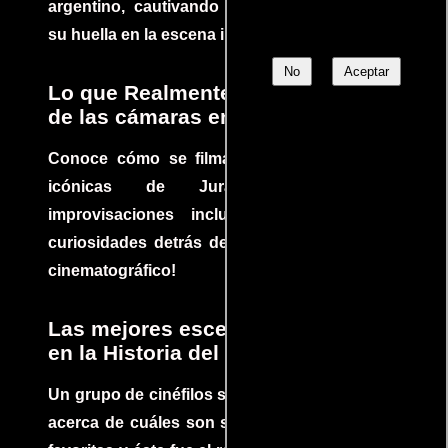
argentino, cautivando audiencias y dejando
su huella en la escena internacional.
No
Aceptar
Lo que Realmente Sucedió detrás
de las cámaras en Jurassic Park
Conoce cómo se filmaron algunas escenas
icónicas de Jurassic Park, con
improvisaciones incluidas. ¡Descubre las
curiosidades detrás del rodaje de un clásico
cinematográfico!
Las mejores escenas de acción
en la Historia del cine
Un grupo de cinéfilos se juntaron para debatir
acerca de cuáles son sus escenas de acción