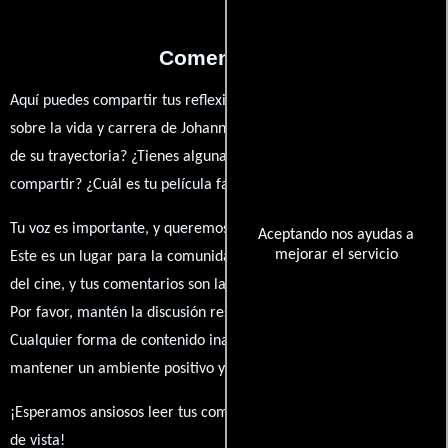
Comentarios
Aquí puedes compartir tus reflexiones, anécdotas y opiniones
sobre la vida y carrera de Johanna Atilano. ¿Qué te ha inspirado
de su trayectoria? ¿Tienes alguna anécdota personal que desees
compartir? ¿Cuál es tu película favorita en la que ha participado?
Tu voz es importante, y queremos escuchar tus pensamientos.
Aceptando nos ayudas a
mejorar el servicio
Este es un lugar para la comunidad de admiradores y amantes
del cine, y tus comentarios son la esencia de esta conversación.
Por favor, mantén la discusión respetuosa y constructiva.
Cualquier forma de contenido inapropiado será eliminado para
mantener un ambiente positivo y enriquecedor para todos.
¡Esperamos ansiosos leer tus comentarios y conocer tus puntos
de vista!