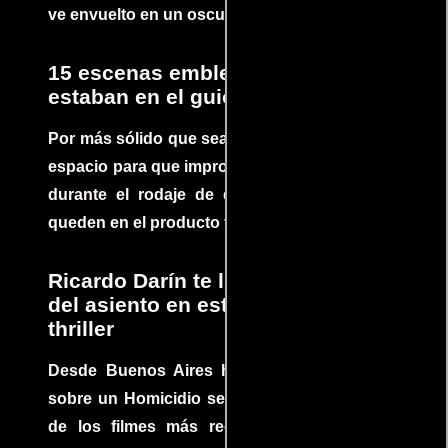
ve envuelto en un oscuro mundo de crimen
15 escenas emblemáticas que no
estaban en el guion
Por más sólido que sea un guión siempre hay
espacio para que improvisaciones que se dan
durante el rodaje de determinadas escenas
queden en el producto final.
Ricardo Darín te llevará al borde
del asiento en este increíble
thriller
Desde Buenos Aires hasta el mundo, Tesis
sobre un Homicidio se ha convertido en uno
de los filmes más recomendados del cine