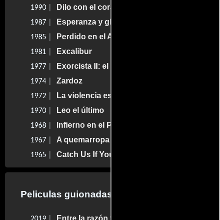
Dilo con el corazón
1990 |
Esperanza y gloria
1987 |
Perdido en el Amazonas
1985 |
Excalibur
1981 |
Exorcista II: el hereje
1977 |
Zardoz
1974 |
La violencia está en nosotros
1972 |
Leo el último
1970 |
Infierno en el Pacífico
1968 |
A quemarropa
1967 |
Catch Us If You Can
1965 |
Peliculas guionadas por John Boorman
Entre la razón y la locura
2019 |