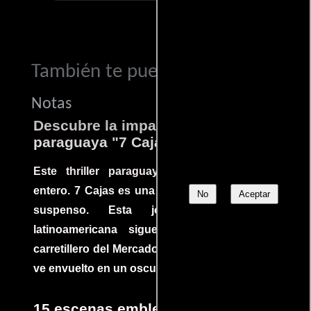
También te puede interesar...
Notas
Descubre la impactante película
paraguaya "7 Cajas"
Este thriller paraguayo cautivó al mundo
entero. 7 Cajas es una explosión de acción y
No
Aceptar
suspenso. Esta joya cinematográfica
latinoamericana sigue la historia de un
carretillero del Mercado 4 de Asunción que se
ve envuelto en un oscuro mundo de crimen
15 escenas emblemáticas que no