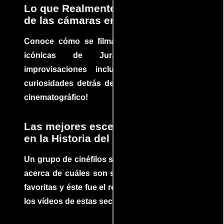
Lo que Realmente Sucedió detrás
de las cámaras en Jurassic Park
Conoce cómo se filmaron algunas escenas
icónicas de Jurassic Park, con
improvisaciones incluidas. ¡Descubre las
curiosidades detrás del rodaje de un clásico
cinematográfico!
Las mejores escenas de acción
en la Historia del cine
Un grupo de cinéfilos se juntaron para debatir
acerca de cuáles son sus escenas de acción
favoritas y éste fue el resultado. No te pierdas
los vídeos de estas secuencias inolvidables.