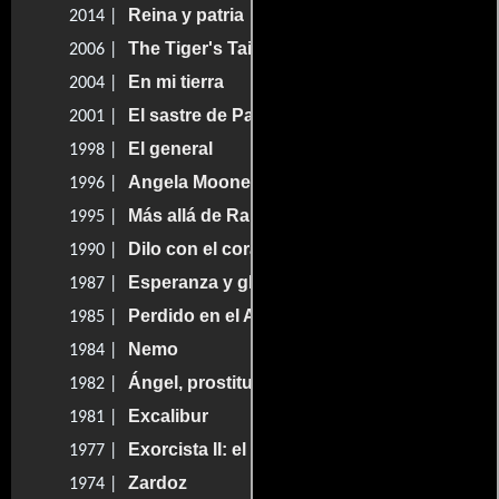
Reina y patria
2014 |
The Tiger's Tail
2006 |
En mi tierra
2004 |
El sastre de Panamá
2001 |
El general
1998 |
Angela Mooney
1996 |
Más allá de Rangún
1995 |
Dilo con el corazón
1990 |
Esperanza y gloria
1987 |
Perdido en el Amazonas
1985 |
Nemo
1984 |
Ángel, prostitución masculina
1982 |
Excalibur
1981 |
Exorcista II: el hereje
1977 |
Zardoz
1974 |