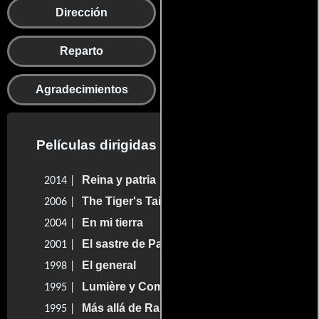
Dirección
Guion
Reparto
Producción
Agradecimientos
Películas dirigidas por John Boorman
Reina y patria
2014 |
The Tiger's Tail
2006 |
En mi tierra
2004 |
El sastre de Panamá
2001 |
El general
1998 |
Lumière y Compañía
1995 |
Más allá de Rangún
1995 |