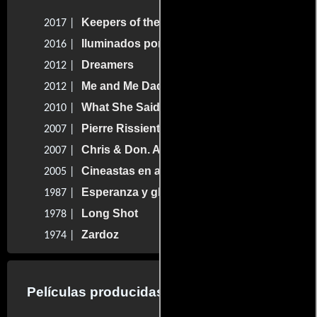
Keepers of the Magic
2017 |
Iluminados por Vilmos Zsigmond
2016 |
Dreamers
2012 |
Me and Me Dad
2012 |
What She Said: The Art of Pauline Kael
2010 |
Pierre Rissient: Man of Cinema
2007 |
Chris & Don. A Love Story
2007 |
Cineastas en acción
2005 |
Esperanza y gloria
1987 |
Long Shot
1978 |
Zardoz
1974 |
Películas producidas por John Boorman