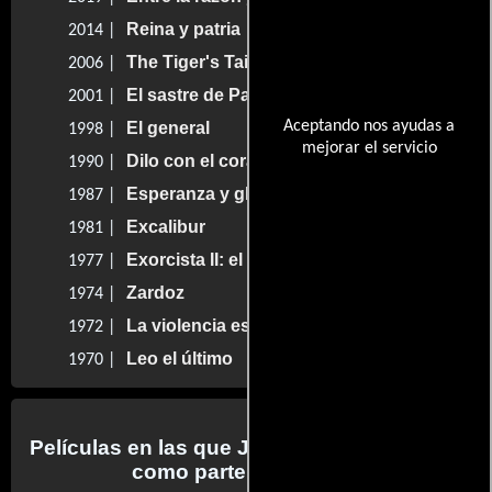
Reina y patria
2014 |
The Tiger's Tail
2006 |
El sastre de Panamá
2001 |
Aceptando nos ayudas a
El general
1998 |
mejorar el servicio
Dilo con el corazón
1990 |
Esperanza y gloria
1987 |
Excalibur
1981 |
Exorcista II: el hereje
1977 |
Zardoz
1974 |
La violencia está en nosotros
1972 |
Leo el último
1970 |
Películas en las que John Boorman trabajo
como parte del reparto