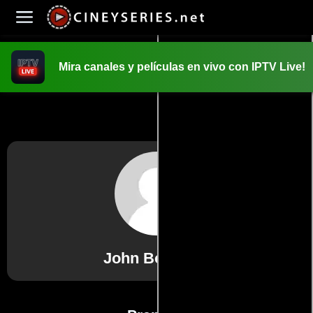
Mira canales y películas en vivo con IPTV Live!
INICIO
PELICULAS
John Boorman