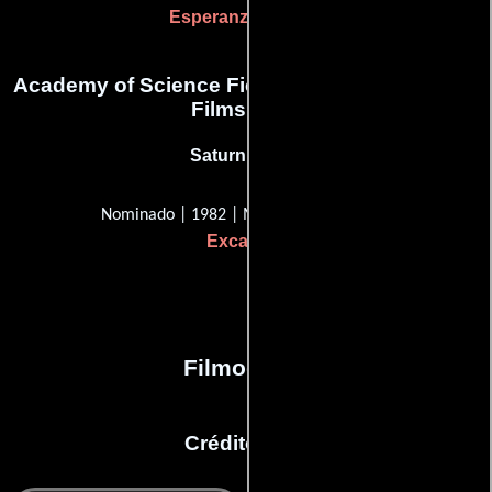
Esperanza y gloria
Academy of Science Fiction, Fantasy & Horror
Films, USA
Saturn Award
Nominado | 1982 | Mejor director
Excalibur
Filmografía
Créditos en: