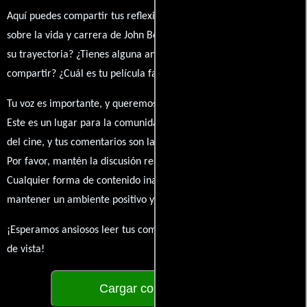
Aquí puedes compartir tus reflexiones, anécdotas y opiniones
sobre la vida y carrera de John Boorman. ¿Qué te ha inspirado de
su trayectoria? ¿Tienes alguna anécdota personal que desees
compartir? ¿Cuál es tu película favorita en la que ha participado?
Tu voz es importante, y queremos escuchar tus pensamientos.
Este es un lugar para la comunidad de admiradores y amantes
del cine, y tus comentarios son la esencia de esta conversación.
Por favor, mantén la discusión respetuosa y constructiva.
Cualquier forma de contenido inapropiado será eliminado para
mantener un ambiente positivo y enriquecedor para todos.
¡Esperamos ansiosos leer tus comentarios y conocer tus puntos
de vista!
Cargar comentarios