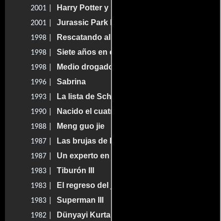
Harry Potter y la piedra filosofal
2001 |
Jurassic Park III
2001 |
Rescatando al soldado Ryan
1998 |
Siete años en el Tíbet
1998 |
Medio drogados
1998 |
Sabrina
1996 |
La lista de Schindler
1993 |
Nacido el cuatro de julio
1990 |
Meng guo jie
1988 |
Las brujas de Eastwick
1987 |
Un experto en diversión
1987 |
Tiburón III
1983 |
El regreso del jedi
1983 |
Superman III
1983 |
Dünyayi Kurtaran Adam
1982 |