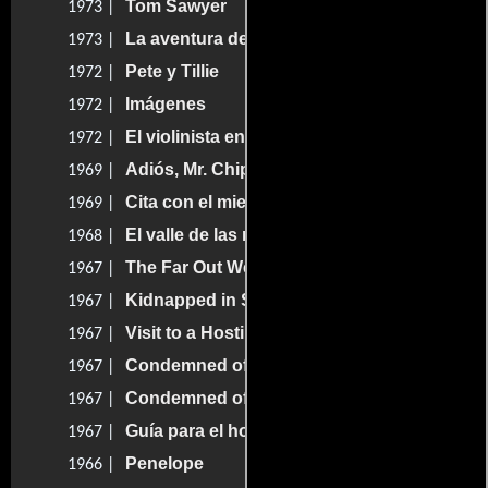
Tom Sawyer
1973 |
La aventura del Poseidón
1973 |
Pete y Tillie
1972 |
Imágenes
1972 |
El violinista en el tejado
1972 |
Adiós, Mr. Chips
1969 |
Cita con el miedo
1969 |
El valle de las muñecas
1968 |
The Far Out West
1967 |
Kidnapped in Space
1967 |
Visit to a Hostile Planet
1967 |
Condemned of Space
1967 |
Condemned of Space
1967 |
Guía para el hombre casado
1967 |
Penelope
1966 |