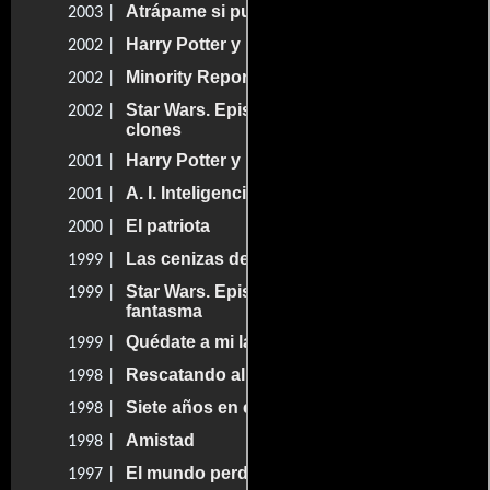
Atrápame si puedes
2003 |
Harry Potter y la cámara secreta
2002 |
Minority Report: Sentencia previa
2002 |
Star Wars. Episodio II: El ataque de los
2002 |
clones
Harry Potter y la piedra filosofal
2001 |
A. I. Inteligencia artificial
2001 |
El patriota
2000 |
Las cenizas de Ángela
1999 |
Star Wars. Episodio I: La amenaza
1999 |
fantasma
Quédate a mi lado
1999 |
Rescatando al soldado Ryan
1998 |
Siete años en el Tíbet
1998 |
Amistad
1998 |
El mundo perdido: Jurassic Park
1997 |