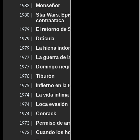
Monseñor
1982 |
Star Wars. Episodio V: El imperio
1980 |
contraataca
El retorno de Superman
1979 |
Drácula
1979 |
La hiena indomable
1979 |
La guerra de las galaxias
1977 |
Domingo negro
1977 |
Tiburón
1976 |
Infierno en la torre
1975 |
La vida intima de un estudiante
1974 |
Loca evasión
1974 |
Conrack
1974 |
Permiso de amor hacia medianoche
1973 |
Cuando los hombres matan
1973 |