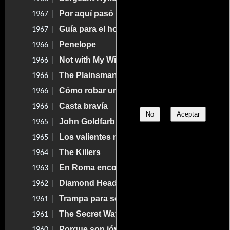
Por aquí pasó Fitzwilli
1967 |
Guía para el hombre casado
1967 |
Penelope
1966 |
Not with My Wife, You Don't!
1966 |
The Plainsman
1966 |
Cómo robar un millón de dólares
1966 |
Casta bravía
1966 |
No
Aceptar
John Goldfarb, Please Come Home!
1965 |
Los valientes mueren de pie
1965 |
The Killers
1964 |
En Roma encontré mi amor
1963 |
Diamond Head
1962 |
Trampa para solteros
1961 |
The Secret Ways
1961 |
Porque son jóvenes