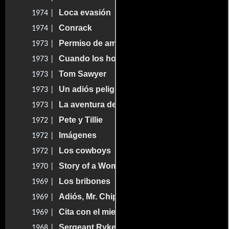
Loca evasión
1974 |
Conrack
1974 |
Permiso de amor hacia medianoche
1973 |
Cuando los hombres matan
1973 |
Tom Sawyer
1973 |
Un adiós peligroso
1973 |
La aventura del Poseidón
1973 |
Pete y Tillie
1972 |
Imágenes
1972 |
Los cowboys
1972 |
Story of a Woman
1970 |
Los bribones
1969 |
Adiós, Mr. Chips
1969 |
Cita con el miedo
1969 |
Sergeant Ryker
1968 |