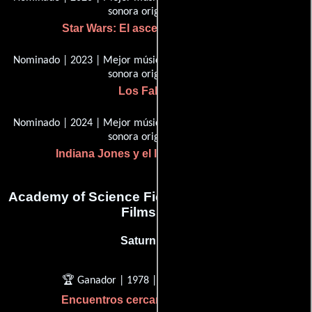
sonora original
Star Wars: El ascenso de Skywalker
Nominado | 2023 | Mejor música escrita para películas, banda
sonora original
Los Fabelman
Nominado | 2024 | Mejor música escrita para películas, banda
sonora original
Indiana Jones y el llamado del destino
Academy of Science Fiction, Fantasy & Horror
Films, USA
Saturn Award
🏆 Ganador | 1978 | Mejor música
Encuentros cercanos del tercer tipo