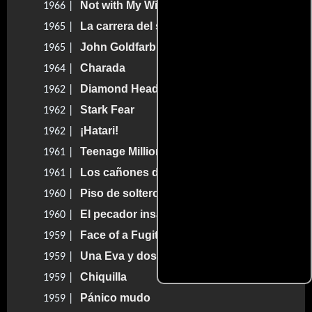
Not with My Wife, You Don't!
1966 |
La carrera del siglo
1965 |
John Goldfarb, Please Come Home!
1965 |
Charada
1964 |
Diamond Head
1962 |
Stark Fear
1962 |
¡Hatari!
1962 |
Teenage Millionaire
1961 |
Los cañones de Navarone
1961 |
Piso de soltero
1960 |
El pecador insaciable
1960 |
Face of a Fugitive
1959 |
Una Eva y dos Adanes
1959 |
Chiquilla
1959 |
Pánico mudo
1959 |