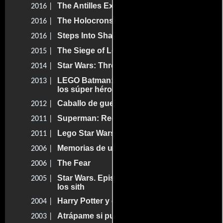
The Antilles Extraction
2016 |
The Holocrons of Fate
2016 |
Steps Into Shadow: Part One
2016 |
The Siege of Lothal
2015 |
Star Wars: Threads of Destiny
2014 |
LEGO Batman: la película - El regreso de
2013 |
los súper héroes de DC
Caballo de guerra
2012 |
Superman: Requiem
2011 |
Lego Star Wars: The Padawan Menace
2011 |
Memorias de una geisha
2006 |
The Fear
2006 |
Star Wars. Episodio III: La venganza de
2005 |
los sith
Harry Potter y el prisionero de Azkaban
2004 |
Atrápame si puedes
2003 |