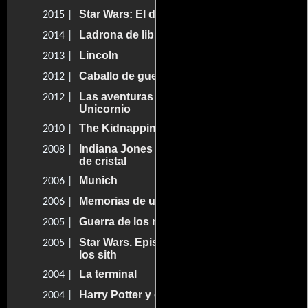
Star Wars: El despertar de la fuerza
2015 |
Ladrona de libros
2014 |
Lincoln
2013 |
Caballo de guerra
2012 |
Las aventuras de Tintín - El secreto del
2012 |
Unicornio
The Kidnapping of Edgardo Mortara
2010 |
Indiana Jones y el reino de la calavera
2008 |
de cristal
Munich
2006 |
Memorias de una geisha
2006 |
Guerra de los mundos
2005 |
Star Wars. Episodio III: La venganza de
2005 |
los sith
La terminal
2004 |
Harry Potter y el prisionero de Azkaban
2004 |