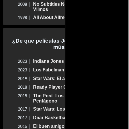
No Subtitles Necessary: Laszlo &
2008 |
Vilmos
All About Alfred
1998 |
¿De que películas John Williams hizo la
música?
Indiana Jones y el llamado del destino
2023 |
Los Fabelman
2023 |
Star Wars: El ascenso de Skywalker
2019 |
Ready Player One: Comienza el juego
2018 |
The Post: Los oscuros secretos del
2018 |
Pentágono
Star Wars: Los últimos jedi
2017 |
Dear Basketball
2017 |
El buen amigo gigante
2016 |