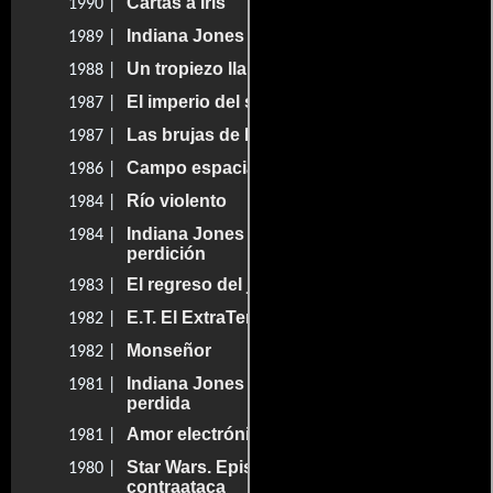
Cartas a Iris
1990 |
Indiana Jones y la última cruzada
1989 |
Un tropiezo llamado amor
1988 |
El imperio del sol
1987 |
Las brujas de Eastwick
1987 |
Campo espacial
1986 |
Río violento
1984 |
Indiana Jones y el templo de la
1984 |
perdición
El regreso del jedi
1983 |
E.T. El ExtraTerrestre
1982 |
Monseñor
1982 |
Indiana Jones y los cazadores del arca
1981 |
perdida
Amor electrónico
1981 |
Star Wars. Episodio V: El imperio
1980 |
contraataca