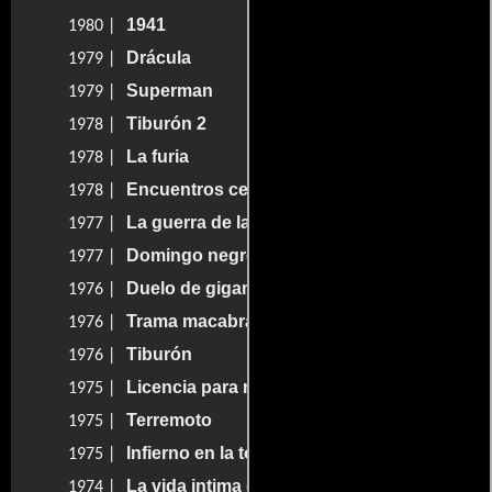
1941
1980 |
Drácula
1979 |
Superman
1979 |
Tiburón 2
1978 |
La furia
1978 |
Encuentros cercanos del tercer tipo
1978 |
La guerra de las galaxias
1977 |
Domingo negro
1977 |
Duelo de gigantes
1976 |
Trama macabra
1976 |
Tiburón
1976 |
Licencia para matar
1975 |
Terremoto
1975 |
Infierno en la torre
1975 |
La vida intima de un estudiante
1974 |