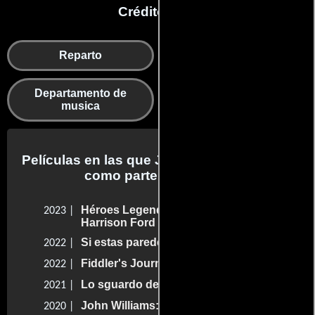
Créditos en:
Reparto
Música
Departamento de
Agradecimientos
musica
Películas en las que John Williams trabajo
como parte del reparto
Héroes Legendarios: Indiana Jones y
2023 |
Harrison Ford
Si estas paredes cantaran...
2022 |
Fiddler's Journey to the Big Screen
2022 |
Lo sguardo della musica
2021 |
John Williams: Live in Vienna
2020 |