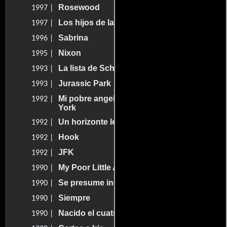
Rosewood
1997 |
Los hijos de la calle
1997 |
Sabrina
1996 |
Nixon
1995 |
La lista de Schindler
1993 |
Jurassic Park
1993 |
Mi pobre angelito 2: Perdido en Nueva
1992 |
York
Un horizonte lejano
1992 |
Hook
1992 |
JFK
1992 |
My Poor Little Angel
1990 |
Se presume inocente
1990 |
Siempre
1990 |
Nacido el cuatro de julio
1990 |