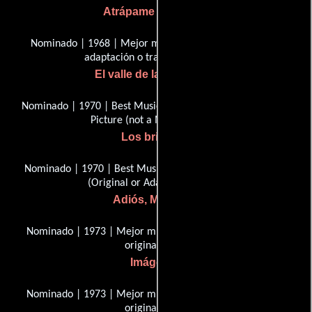
Atrápame si puedes
Nominado | 1968 | Mejor música, cableado de música,
adaptación o tratamiento
El valle de las muñecas
Nominado | 1970 | Best Music, Original Score for a Motion
Picture (not a Musical)
Los bribones
Nominado | 1970 | Best Music, Score of a Musical Picture
(Original or Adaptation)
Adiós, Mr. Chips
Nominado | 1973 | Mejor música, Puntuación Dramática
original
Imágenes
Nominado | 1973 | Mejor música, Puntuación Dramática
original