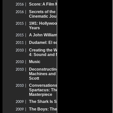
Score: A Film Music Documentary
2016 |
Secrets of the Force Awakens: A
2016 |
Cinematic Journey
1M1: Hollywood Horns of the Golden
2015 |
Years
A John Williams Celebration
2015 |
Dudamel: El sonido de los ninos
2011 |
Creating the World of Harry Potter, Part
2010 |
4: Sound and Music
Music
2010 |
Deconstructing Dad: The Music,
2010 |
Machines and Mystery of Raymond
Scott
Conversations on Alex North's
2010 |
Spartacus: The Celebration of a
Masterpiece
The Shark Is Still Working
2009 |
The Boys: The Sherman Brothers' Story
2009 |