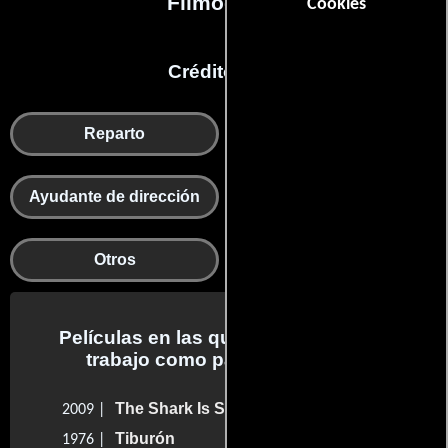
Filmografía
Cookies
Créditos en:
Reparto
Producción
Gestión de
Ayudante de dirección
producción
Otros
Agradecimientos
Películas en las que Jonathan Filley
trabajo como parte del reparto
The Shark Is Still Working
2009 |
Tiburón
1976 |