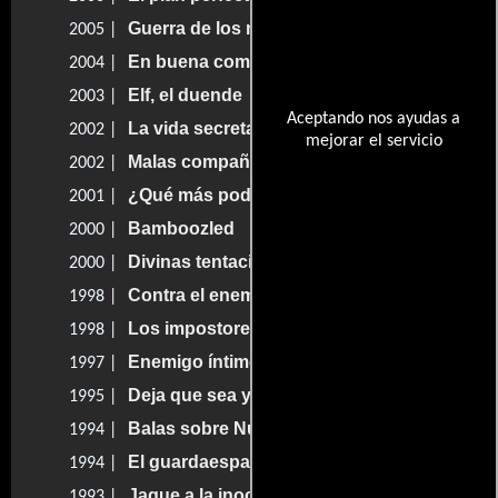
Guerra de los mundos
2005 |
En buena compañía
2004 |
Elf, el duende
2003 |
Aceptando nos ayudas a
La vida secreta de un dentista
2002 |
mejorar el servicio
Malas compañías
2002 |
¿Qué más podría pasar?
2001 |
Bamboozled
2000 |
Divinas tentaciones
2000 |
Contra el enemigo
1998 |
Los impostores
1998 |
Enemigo íntimo
1997 |
Deja que sea yo
1995 |
Balas sobre Nueva York
1994 |
El guardaespaldas y la primera dama
1994 |
Jaque a la inocencia
1993 |