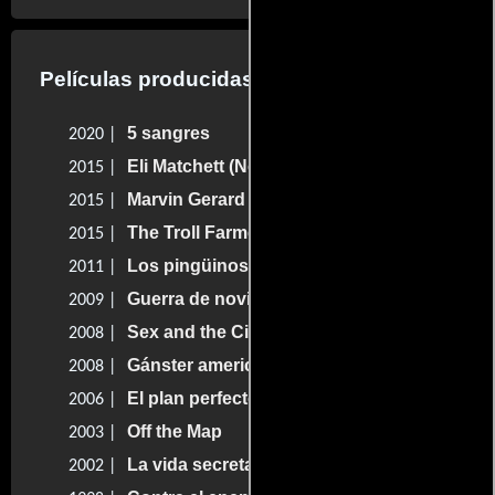
Películas producidas por Jonathan Filley
5 sangres
2020 |
Eli Matchett (No. 72)
2015 |
Marvin Gerard (No. 80)
2015 |
The Troll Farmer (No. 38)
2015 |
Los pingüinos de papá
2011 |
Guerra de novias
2009 |
Sex and the City: La película
2008 |
Gánster americano
2008 |
El plan perfecto
2006 |
Off the Map
2003 |
La vida secreta de un dentista
2002 |