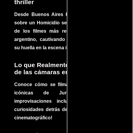
thriller
Desde Buenos Aires hasta el mundo, Tesis
sobre un Homicidio se ha convertido en uno
de los filmes más recomendados del cine
argentino, cautivando audiencias y dejando
su huella en la escena internacional.
Lo que Realmente Sucedió detrás
de las cámaras en Jurassic Park
Conoce cómo se filmaron algunas escenas
icónicas de Jurassic Park, con
improvisaciones incluidas. ¡Descubre las
curiosidades detrás del rodaje de un clásico
cinematográfico!