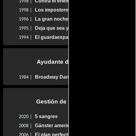
Contra el enemigo
1998 |
Los impostores
1998 |
La gran noche
1996 |
Deja que sea yo
1995 |
El guardaespaldas y la primera dama
1994 |
Ayudante de dirección
Broadway Danny Rose
1984 |
Gestión de producción
5 sangres
2020 |
Gánster americano
2008 |
El plan perfecto
2006 |