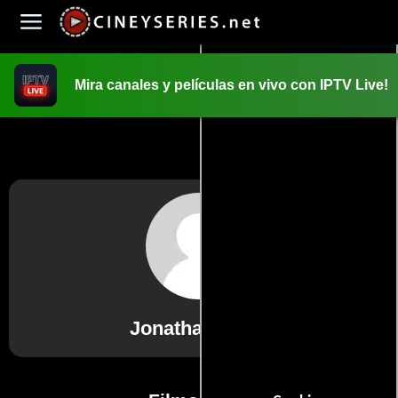
Mira canales y películas en vivo con IPTV Live!
INICIO
PELICULAS
Jonathan Filley