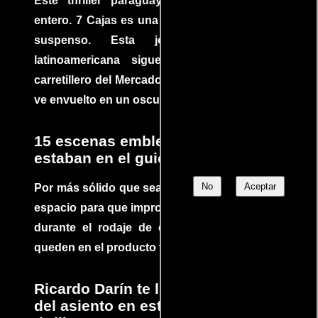
Este thriller paraguayo cautivó al mundo
entero. 7 Cajas es una explosión de acción y
suspenso. Esta joya cinematográfica
latinoamericana sigue la historia de un
carretillero del Mercado 4 de Asunción que se
ve envuelto en un oscuro mundo de crimen
15 escenas emblemáticas que no
estaban en el guion
No
Aceptar
Por más sólido que sea un guión siempre hay
espacio para que improvisaciones que se dan
durante el rodaje de determinadas escenas
queden en el producto final.
Ricardo Darín te llevará al borde
del asiento en este increíble