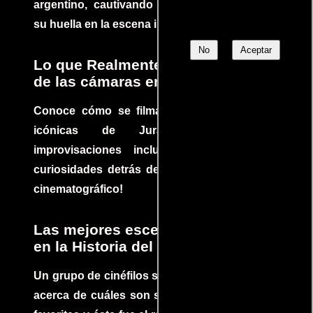
argentino, cautivando audiencias y dejando
su huella en la escena internacional.
No
Aceptar
Lo que Realmente Sucedió detrás
de las cámaras en Jurassic Park
Conoce cómo se filmaron algunas escenas
icónicas de Jurassic Park, con
improvisaciones incluidas. ¡Descubre las
curiosidades detrás del rodaje de un clásico
cinematográfico!
Las mejores escenas de acción
en la Historia del cine
Un grupo de cinéfilos se juntaron para debatir
acerca de cuáles son sus escenas de acción