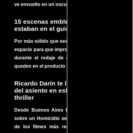
ve envuelto en un oscuro mundo de crimen
15 escenas emblemáticas que no
estaban en el guion
Por más sólido que sea un guión siempre hay
espacio para que improvisaciones que se dan
durante el rodaje de determinadas escenas
queden en el producto final.
Ricardo Darín te llevará al borde
del asiento en este increíble
thriller
Desde Buenos Aires hasta el mundo, Tesis
sobre un Homicidio se ha convertido en uno
de los filmes más recomendados del cine