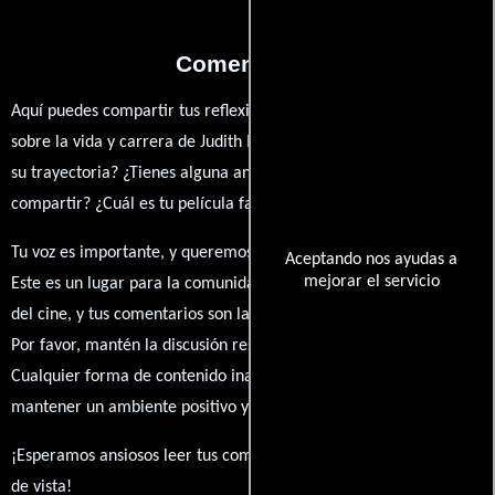
Comentarios
Aquí puedes compartir tus reflexiones, anécdotas y opiniones
sobre la vida y carrera de Judith Matah. ¿Qué te ha inspirado de
su trayectoria? ¿Tienes alguna anécdota personal que desees
compartir? ¿Cuál es tu película favorita en la que ha participado?
Tu voz es importante, y queremos escuchar tus pensamientos.
Aceptando nos ayudas a
mejorar el servicio
Este es un lugar para la comunidad de admiradores y amantes
del cine, y tus comentarios son la esencia de esta conversación.
Por favor, mantén la discusión respetuosa y constructiva.
Cualquier forma de contenido inapropiado será eliminado para
mantener un ambiente positivo y enriquecedor para todos.
¡Esperamos ansiosos leer tus comentarios y conocer tus puntos
de vista!