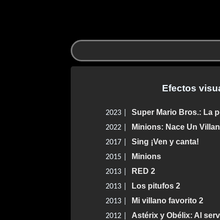
Efectos visu
Super Mario Bros.: La p
2023 |
Minions: Nace Un Villa
2022 |
Sing ¡Ven y canta!
2017 |
Minions
2015 |
RED 2
2013 |
Los pitufos 2
2013 |
Mi villano favorito 2
2013 |
Astérix y Obélix: Al ser
2012 |