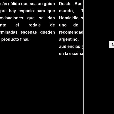
más sólido que sea un guión
Desde Buenos Aires hast
mpre hay espacio para que
mundo, Tesis sobre
rovisaciones que se dan
Homicidio se ha converti
rante el rodaje de
uno de los filmes 
erminadas escenas queden
recomendados del c
l producto final.
argentino, cautiva
audiencias y dejando su h
en la escena internacional.