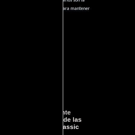
amantes del cine, y tus comentarios son la
nido inapropiado será eliminado para mantener
ará
Lo que Realmente
en
Sucedió detrás de las
cámaras en Jurassic
Park