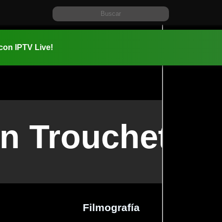
 con IPTV Live!
en Trouchet
Filmografía