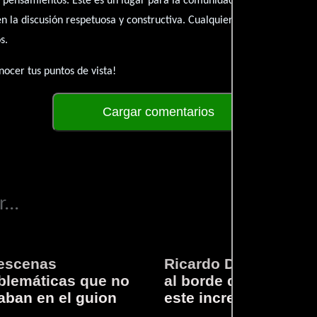
 pensamientos. Este es un lugar para la comunidad de admiradores y 
én la discusión respetuosa y constructiva. Cualquier forma de conte
s.
ocer tus puntos de vista!
Cargar comentarios
...
escenas
Ricardo Darín te llev
lemáticas que no
al borde del asiento 
aban en el guion
este increíble thriller