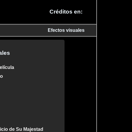
Créditos en:
Efectos visuales
ales
elícula
no
vicio de Su Majestad