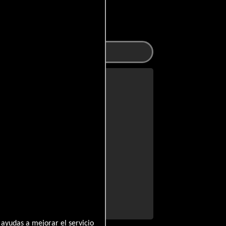
Otros
a participaron
Geils
 See
cret
 Other Strangers
lk
e Protocol
ayudas a mejorar el servicio