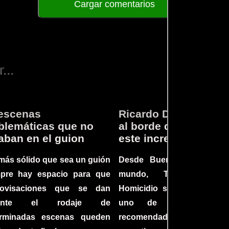
Cargar comentarios
...
escenas
Ricardo Darín te llev
lemáticas que no
al borde del asiento 
aban en el guion
este increíble thriller
más sólido que sea un guión
Desde Buenos Aires hast
mpre hay espacio para que
mundo, Tesis sobre
rovisaciones que se dan
Homicidio se ha converti
rante el rodaje de
uno de los filmes 
erminadas escenas queden
recomendados del c