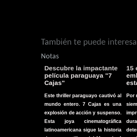
También te puede interesar
Notas
Descubre la impactante
15 
película paraguaya "7
emb
Cajas"
est
Este thriller paraguayo cautivó al
Por 
mundo entero. 7 Cajas es una
sie
explosión de acción y suspenso.
imp
Esta joya cinematográfica
du
latinoamericana sigue la historia
det