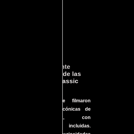
ará
Lo que Realmente
en
Sucedió detrás de las
cámaras en Jurassic
Park
a el
Conoce cómo se filmaron
 un
algunas escenas icónicas de
do en
Jurassic Park, con
más
improvisaciones incluidas.
ine