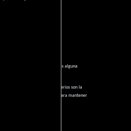
spirado de su trayectoria? ¿Tienes alguna
amantes del cine, y tus comentarios son la
nido inapropiado será eliminado para mantener