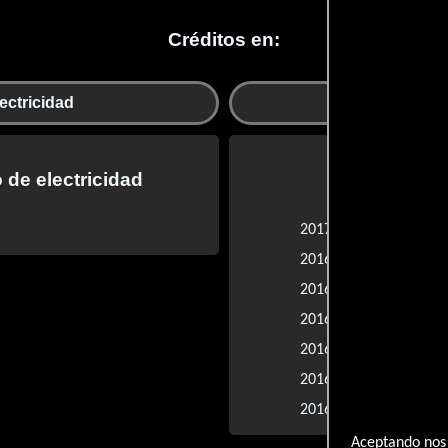
Créditos en:
ectricidad
de electricidad
Otr
Turn Me On, 
2017 |
In to Me You
2016 |
Tell Me a Se
2016 |
Friends and
2016 |
The Perp Wa
2016 |
The Pleasur
2016 |
Pilot
2016 |
Aceptando nos 