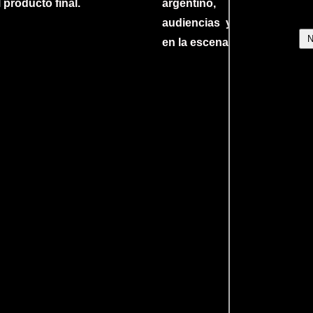
l producto final.
argentino, cautiva
audiencias y dejando su h
en la escena internacional.