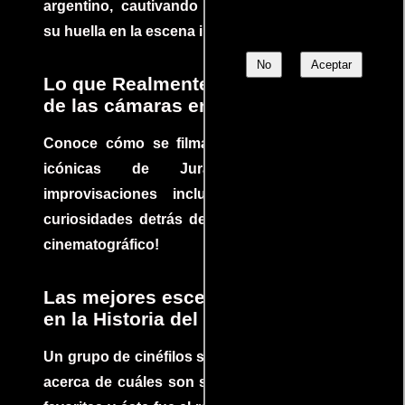
argentino, cautivando audiencias y dejando
su huella en la escena internacional.
No
Aceptar
Lo que Realmente Sucedió detrás
de las cámaras en Jurassic Park
Conoce cómo se filmaron algunas escenas
icónicas de Jurassic Park, con
improvisaciones incluidas. ¡Descubre las
curiosidades detrás del rodaje de un clásico
cinematográfico!
Las mejores escenas de acción
en la Historia del cine
Un grupo de cinéfilos se juntaron para debatir
acerca de cuáles son sus escenas de acción