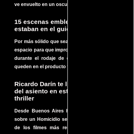
ve envuelto en un oscuro mundo de crimen
15 escenas emblemáticas que no
estaban en el guion
Por más sólido que sea un guión siempre hay
espacio para que improvisaciones que se dan
durante el rodaje de determinadas escenas
queden en el producto final.
Ricardo Darín te llevará al borde
del asiento en este increíble
thriller
Desde Buenos Aires hasta el mundo, Tesis
sobre un Homicidio se ha convertido en uno
de los filmes más recomendados del cine