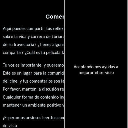
Comentarios
Aquí puedes compartir tus reflexiones, anécdotas y opiniones
sobre la vida y carrera de Loriana Bartella. ¿Qué te ha inspirado
de su trayectoria? ¿Tienes alguna anécdota personal que desees
compartir? ¿Cuál es tu película favorita en la que ha participado?
Tu voz es importante, y queremos escuchar tus pensamientos.
Aceptando nos ayudas a
mejorar el servicio
Este es un lugar para la comunidad de admiradores y amantes
del cine, y tus comentarios son la esencia de esta conversación.
Por favor, mantén la discusión respetuosa y constructiva.
Cualquier forma de contenido inapropiado será eliminado para
mantener un ambiente positivo y enriquecedor para todos.
¡Esperamos ansiosos leer tus comentarios y conocer tus puntos
de vista!