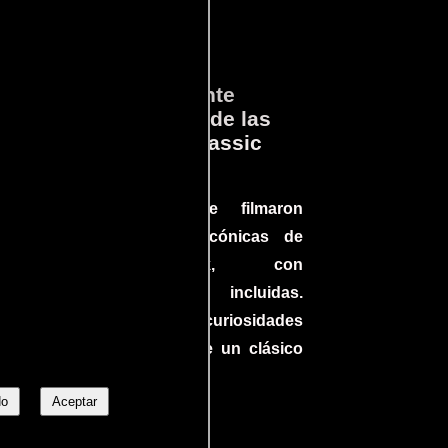
ará
Lo que Realmente
en
Sucedió detrás de las
cámaras en Jurassic
Park
a el
Conoce cómo se filmaron
 un
algunas escenas icónicas de
do en
Jurassic Park, con
más
improvisaciones incluidas.
ine
¡Descubre las curiosidades
ndo
detrás del rodaje de un clásico
uella
cinematográfico!
No
Aceptar