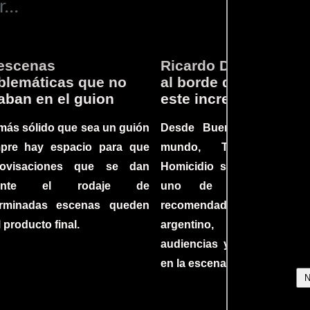
...
escenas
Ricardo Darín te llev
lemáticas que no
al borde del asiento 
aban en el guion
este increíble thriller
más sólido que sea un guión
Desde Buenos Aires hast
mpre hay espacio para que
mundo, Tesis sobre
rovisaciones que se dan
Homicidio se ha converti
rante el rodaje de
uno de los filmes 
erminadas escenas queden
recomendados del c
l producto final.
argentino, cautiva
audiencias y dejando su h
en la escena internacional.