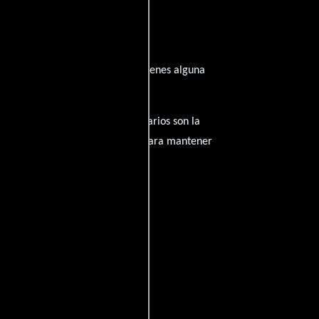
a inspirado de su trayectoria? ¿Tienes alguna
amantes del cine, y tus comentarios son la
nido inapropiado será eliminado para mantener