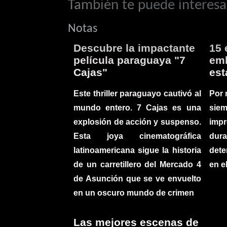
También te puede interesar
Notas
Descubre la impactante
15 
película paraguaya "7
emb
Cajas"
est
Este thriller paraguayo cautivó al
Por 
mundo entero. 7 Cajas es una
sie
explosión de acción y suspenso.
imp
Esta joya cinematográfica
du
latinoamericana sigue la historia
det
de un carretillero del Mercado 4
en e
de Asunción que se ve envuelto
en un oscuro mundo de crimen
Las mejores escenas de