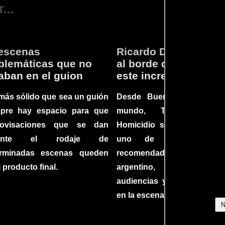
...
escenas
Ricardo Darín te llev
lemáticas que no
al borde del asiento 
aban en el guion
este increíble thriller
más sólido que sea un guión
Desde Buenos Aires hast
mpre hay espacio para que
mundo, Tesis sobre
rovisaciones que se dan
Homicidio se ha converti
rante el rodaje de
uno de los filmes 
erminadas escenas queden
recomendados del c
l producto final.
argentino, cautiva
audiencias y dejando su h
en la escena internacional.