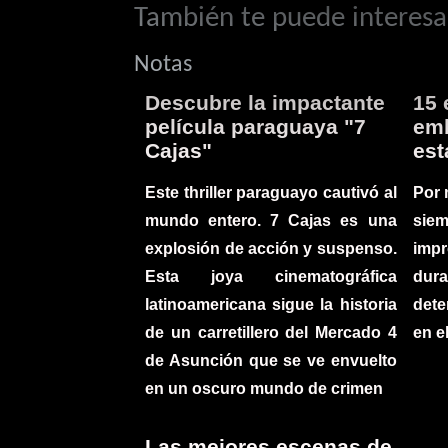
También te puede interesar
Notas
Descubre la impactante
15 
película paraguaya "7
emb
Cajas"
est
Este thriller paraguayo cautivó al
Por 
mundo entero. 7 Cajas es una
sie
explosión de acción y suspenso.
imp
Esta joya cinematográfica
du
latinoamericana sigue la historia
det
de un carretillero del Mercado 4
en e
de Asunción que se ve envuelto
en un oscuro mundo de crimen
Las mejores escenas de