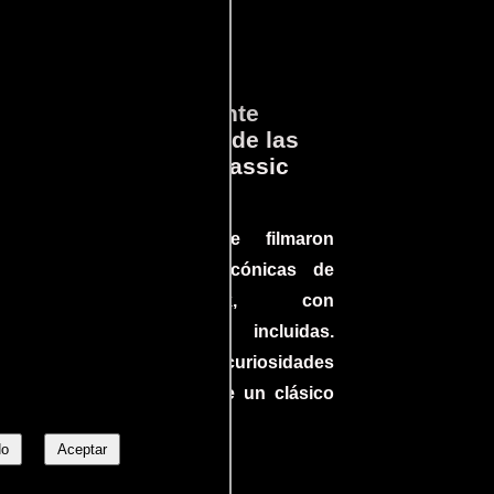
ará
Lo que Realmente
en
Sucedió detrás de las
cámaras en Jurassic
Park
a el
Conoce cómo se filmaron
 un
algunas escenas icónicas de
do en
Jurassic Park, con
más
improvisaciones incluidas.
ine
¡Descubre las curiosidades
ndo
detrás del rodaje de un clásico
uella
cinematográfico!
No
Aceptar