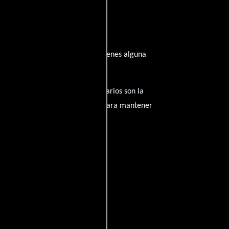
 inspirado de su trayectoria? ¿Tienes alguna
amantes del cine, y tus comentarios son la
nido inapropiado será eliminado para mantener