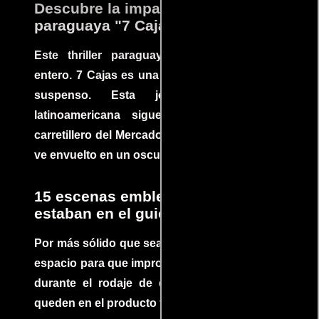
Descubre la impactante película
paraguaya "7 Cajas"
Este thriller paraguayo cautivó al mundo
entero. 7 Cajas es una explosión de acción y
suspenso. Esta joya cinematográfica
latinoamericana sigue la historia de un
carretillero del Mercado 4 de Asunción que se
ve envuelto en un oscuro mundo de crimen
15 escenas emblemáticas que no
estaban en el guion
Por más sólido que sea un guión siempre hay
espacio para que improvisaciones que se dan
durante el rodaje de determinadas escenas
queden en el producto final.