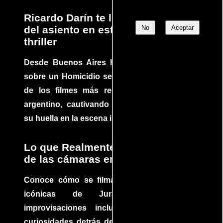
Ricardo Darín te llevará al borde
No
Aceptar
del asiento en este increíble
thriller
Desde Buenos Aires hasta el mundo, Tesis
sobre un Homicidio se ha convertido en uno
de los filmes más recomendados del cine
argentino, cautivando audiencias y dejando
su huella en la escena internacional.
Lo que Realmente Sucedió detrás
de las cámaras en Jurassic Park
Conoce cómo se filmaron algunas escenas
icónicas de Jurassic Park, con
improvisaciones incluidas. ¡Descubre las
curiosidades detrás del rodaje de un clásico