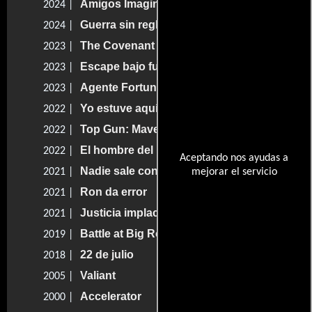
Amigos Imaginarios
2024 |
Guerra sin reglas
2024 |
The Covenant
2023 |
Escape bajo fuego
2023 |
Agente Fortune: El gran engaño
2023 |
Yo estuve aquí
2022 |
Top Gun: Maverick
2022 |
El hombre del norte
2022 |
Aceptando nos ayudas a
Nadie sale con vida
2021 |
mejorar el servicio
Ron da error
2021 |
Justicia implacable
2021 |
Battle at Big Rock
2019 |
22 de julio
2018 |
Valiant
2005 |
Accelerator
2000 |