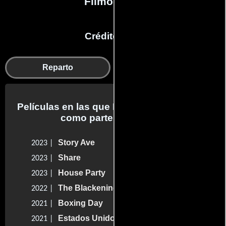
Filmografía
Créditos en:
Reparto
Producción
Películas en las que Melvin Gregg trabajo
como parte del reparto
Story Ave
2023 |
Share
2023 |
House Party
2023 |
The Blackening
2022 |
Boxing Day
2021 |
Estados Unidos vs. Billie Holiday
2021 |