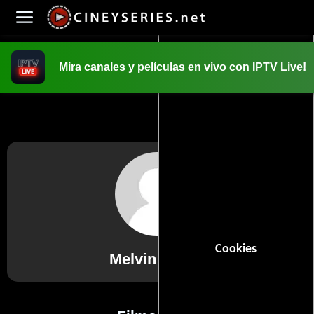
Mira canales y películas en vivo con IPTV Live!
INICIO
PELICULAS
Cookies
Melvin Gregg