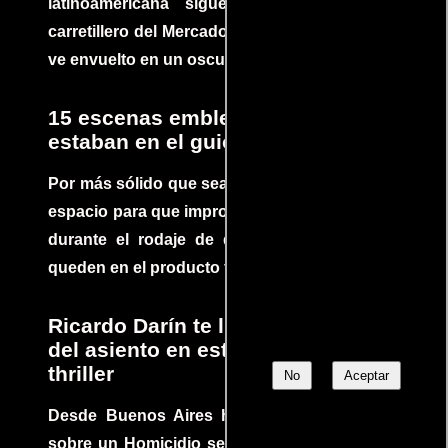
latinoamericana sigue la historia de un
carretillero del Mercado 4 de Asunción que se
ve envuelto en un oscuro mundo de crimen
15 escenas emblemáticas que no
estaban en el guion
Por más sólido que sea un guión siempre hay
espacio para que improvisaciones que se dan
durante el rodaje de determinadas escenas
queden en el producto final.
Ricardo Darín te llevará al borde
del asiento en este increíble
thriller
No
Aceptar
Desde Buenos Aires hasta el mundo, Tesis
sobre un Homicidio se ha convertido en uno