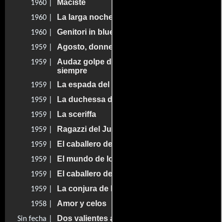
Maciste
1960 |
La larga noche del 43
1960 |
Genitori in blue-jeans
1960 |
Agosto, donne mie non vi conosco
1959 |
Audaz golpe de los desconocidos de
1959 |
siempre
La espada del Sarraceno
1959 |
La duchessa di Santa Lucia
1959 |
La sceriffa
1959 |
Ragazzi del Juke-Box
1959 |
El caballero del diablo
1959 |
El mundo de los milagros
1959 |
El caballero desterrado
1959 |
La conjura de los Borgia
1959 |
Amor y celos
1958 |
Dos valientes a la fuerza
Sin fecha |