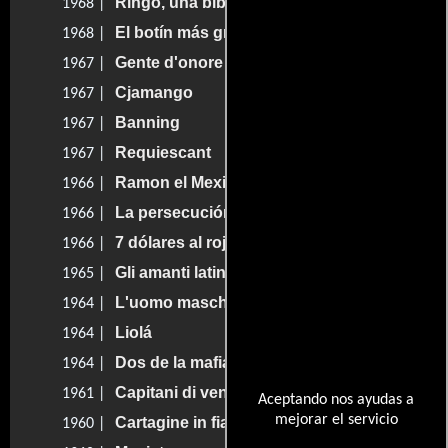
Ringo, una biblia y una pistola
1968 |
El botín más grande del mundo
1968 |
Gente d'onore
1967 |
Cjamango
1967 |
Banning
1967 |
Requiescant
1967 |
Ramon el Mexicano
1966 |
La persecución del zorro
1966 |
7 dólares al rojo
1966 |
Gli amanti latini
1965 |
L'uomo mascherato contro i pirati
1964 |
Liolá
1964 |
Dos de la mafia
1964 |
Capitani di ventura
1961 |
Aceptando nos ayudas a
mejorar el servicio
Cartagine in fiamme
1960 |