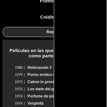
Filmografía
Créditos en:
Reparto
Películas en las que Nino Musco trabajo
como parte del reparto
Holocausto 2
1980 |
Porno erotico western
1979 |
Calore in provincia
1975 |
Los siete del grupo salvaje
1975 |
Perfume de placer
1974 |
Verginità
1974 |