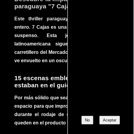
paraguaya "7 Cajas"
Este thriller paraguayo cautivó al mundo
entero. 7 Cajas es una explosión de acción y
suspenso. Esta joya cinematográfica
latinoamericana sigue la historia de un
carretillero del Mercado 4 de Asunción que se
ve envuelto en un oscuro mundo de crimen
15 escenas emblemáticas que no
estaban en el guion
Por más sólido que sea un guión siempre hay
espacio para que improvisaciones que se dan
durante el rodaje de determinadas escenas
No
Aceptar
queden en el producto final.