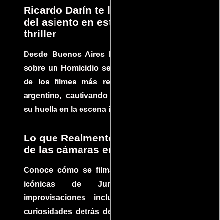
Ricardo Darín te llevará al borde
del asiento en este increíble
thriller
Desde Buenos Aires hasta el mundo, Tesis
sobre un Homicidio se ha convertido en uno
de los filmes más recomendados del cine
argentino, cautivando audiencias y dejando
su huella en la escena internacional.
Lo que Realmente Sucedió detrás
de las cámaras en Jurassic Park
Conoce cómo se filmaron algunas escenas
icónicas de Jurassic Park, con
improvisaciones incluidas. ¡Descubre las
curiosidades detrás del rodaje de un clásico