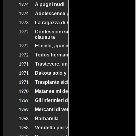
A pugni nudi
1974 |
Adolescence pervertie
1974 |
La ragazza di Via Condotti
1973 |
Confessioni segrete di un convento di
1972 |
clausura
El cielo, ¡que espere!
1972 |
Todos hermanos en el Oeste
1972 |
Trastevere, un barrio romano
1971 |
Dakota solo y fuera de la ley
1971 |
Trasplante siciliano
1971 |
Matar es mi destino
1970 |
Gli infermieri della mutua
1969 |
Mercanti di vergini
1969 |
Barbarella
1968 |
Vendetta per vendetta
1968 |