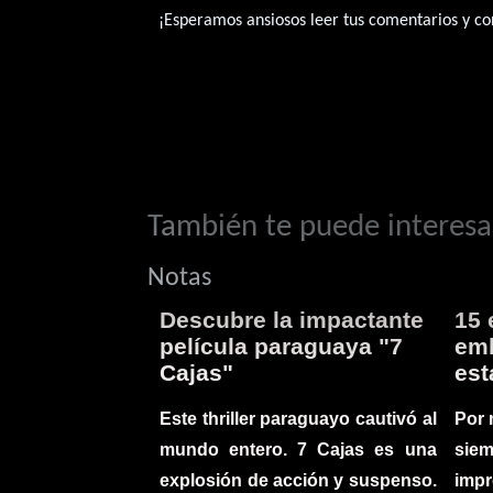
¡Esperamos ansiosos leer tus comentarios y con
También te puede interesar
Notas
Descubre la impactante
15 
película paraguaya "7
emb
Cajas"
est
Este thriller paraguayo cautivó al
Por 
mundo entero. 7 Cajas es una
sie
explosión de acción y suspenso.
imp