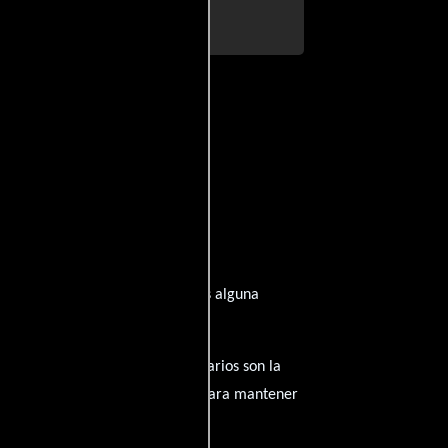
pirado de su trayectoria? ¿Tienes alguna
amantes del cine, y tus comentarios son la
nido inapropiado será eliminado para mantener