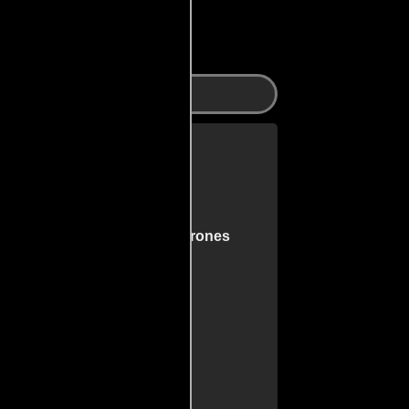
Dobles
Dobles
 Dragones: Honor entre ladrones
 Nilo
lla 1984