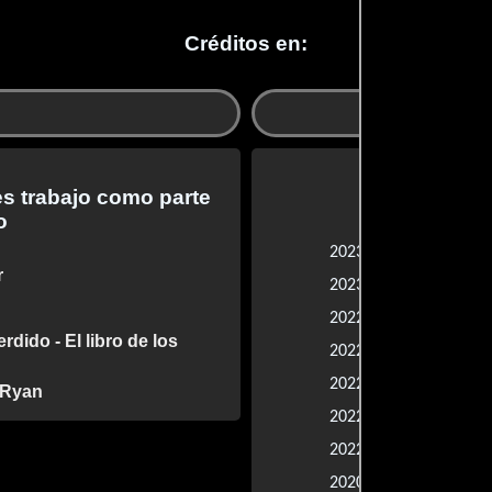
Créditos en:
es trabajo como parte
o
Fast X
2023 |
r
Calabozos &
2023 |
La burbuja
2022 |
rdido - El libro de los
Morbius
2022 |
Batman
2022 |
 Ryan
Muerte en el
2022 |
Agentes 355
2022 |
Mujer Maravi
2020 |