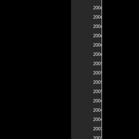
Caballeros d
2006 |
Amor y otro
2006 |
El código Da
2006 |
Misión: Impos
2006 |
Bajos instin
2006 |
Tierra de sa
2006 |
Harry Potter 
2005 |
Revólver
2005 |
Batman inici
2005 |
El fantasma 
2005 |
Rey Arturo
2004 |
Regreso a C
2004 |
El último sa
2004 |
Johnny Engl
2003 |
Otro día par
2003 |