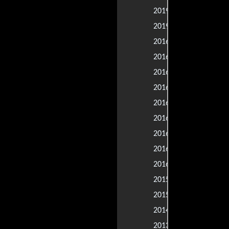
Rápidos y f
2019 |
Misterio a b
2019 |
Ben-Hur
2016 |
La leyenda 
2016 |
The Face of
2016 |
Perpetual Ni
2016 |
Ebb Tide
2016 |
This World I
2016 |
Good and Ev
2016 |
Predators F
2016 |
The Day Ten
2016 |
Ben Collins 
2015 |
The Gunman:
2015 |
Hércules
2014 |
Rush: pasión
2013 |