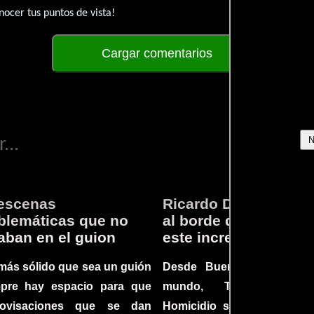
ocer tus puntos de vista!
Cargar comentarios
...
escenas
Ricardo Darín te llev
lemáticas que no
al borde del asiento 
aban en el guion
este increíble thriller
más sólido que sea un guión
Desde Buenos Aires hast
mpre hay espacio para que
mundo, Tesis sobre
rovisaciones que se dan
Homicidio se ha converti