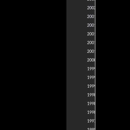
Crossroads
2002 |
Charlotte Gr
2001 |
Harry Potter 
2001 |
Ruleta rusa
2001 |
Tomb Raide
2001 |
La momia re
2001 |
Gladiador
2000 |
007, el mun
1999 |
La momia
1999 |
Elizabeth
1999 |
Soldado de 
1998 |
B. Monkey
1998 |
Rescatando 
1998 |
Anna Karen
1997 |
Lancelot, el