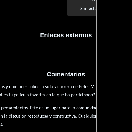
1995 |
Old Guy
Sin fecha |
Enlaces externos
Comentarios
as y opiniones sobre la vida y carrera de Peter Miles. ¿Qué te ha ins
es tu película favorita en la que ha participado?
 pensamientos. Este es un lugar para la comunidad de admiradores y 
én la discusión respetuosa y constructiva. Cualquier forma de conte
s.