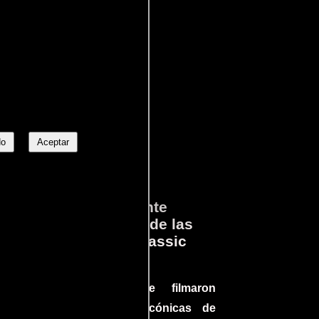
No
Aceptar
ará
Lo que Realmente
en
Sucedió detrás de las
cámaras en Jurassic
Park
a el
Conoce cómo se filmaron
 un
algunas escenas icónicas de
do en