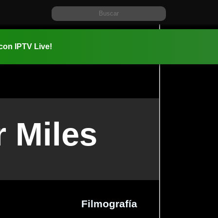
 con IPTV Live!
r Miles
Filmografía