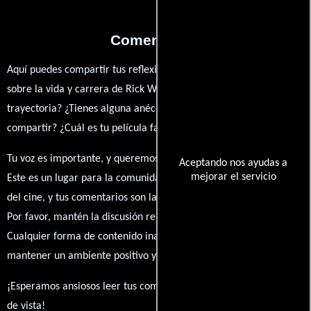
Comentarios
Aquí puedes compartir tus reflexiones, anécdotas y opiniones
sobre la vida y carrera de Rick West. ¿Qué te ha inspirado de su
trayectoria? ¿Tienes alguna anécdota personal que desees
compartir? ¿Cuál es tu película favorita en la que ha participado?
Tu voz es importante, y queremos escuchar tus pensamientos.
Aceptando nos ayudas a
mejorar el servicio
Este es un lugar para la comunidad de admiradores y amantes
del cine, y tus comentarios son la esencia de esta conversación.
Por favor, mantén la discusión respetuosa y constructiva.
Cualquier forma de contenido inapropiado será eliminado para
mantener un ambiente positivo y enriquecedor para todos.
¡Esperamos ansiosos leer tus comentarios y conocer tus puntos
de vista!