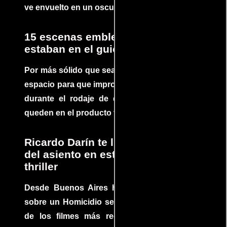
ve envuelto en un oscuro mundo de crimen
15 escenas emblemáticas que no
estaban en el guion
Por más sólido que sea un guión siempre hay
espacio para que improvisaciones que se dan
durante el rodaje de determinadas escenas
queden en el producto final.
Ricardo Darín te llevará al borde
del asiento en este increíble
thriller
Desde Buenos Aires hasta el mundo, Tesis
sobre un Homicidio se ha convertido en uno
de los filmes más recomendados del cine