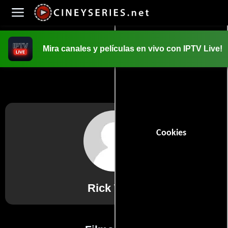
Mira canales y películas en vivo con IPTV Live!
INICIO
PELICULAS
Cookies
Rick West