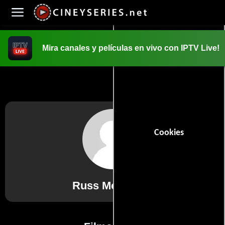
Mira canales y películas en vivo con IPTV Live!
INICIO
PELICULAS
Cookies
Russ McKamey