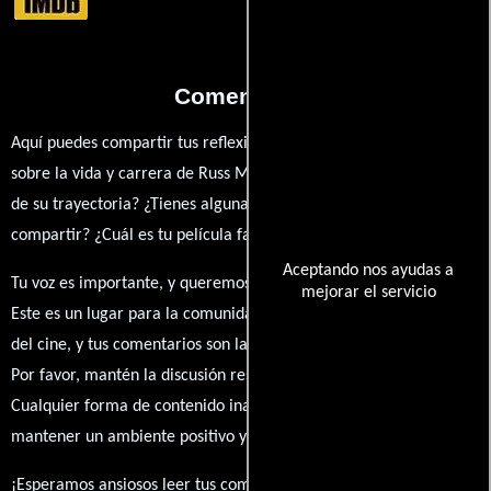
Comentarios
Aquí puedes compartir tus reflexiones, anécdotas y opiniones
sobre la vida y carrera de Russ McKamey. ¿Qué te ha inspirado
de su trayectoria? ¿Tienes alguna anécdota personal que desees
compartir? ¿Cuál es tu película favorita en la que ha participado?
Aceptando nos ayudas a
Tu voz es importante, y queremos escuchar tus pensamientos.
mejorar el servicio
Este es un lugar para la comunidad de admiradores y amantes
del cine, y tus comentarios son la esencia de esta conversación.
Por favor, mantén la discusión respetuosa y constructiva.
Cualquier forma de contenido inapropiado será eliminado para
mantener un ambiente positivo y enriquecedor para todos.
¡Esperamos ansiosos leer tus comentarios y conocer tus puntos