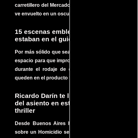
carretillero del Mercado 4 de Asunción que se
ve envuelto en un oscuro mundo de crimen
15 escenas emblemáticas que no
estaban en el guion
Por más sólido que sea un guión siempre hay
espacio para que improvisaciones que se dan
durante el rodaje de determinadas escenas
queden en el producto final.
Ricardo Darín te llevará al borde
del asiento en este increíble
thriller
Desde Buenos Aires hasta el mundo, Tesis
sobre un Homicidio se ha convertido en uno