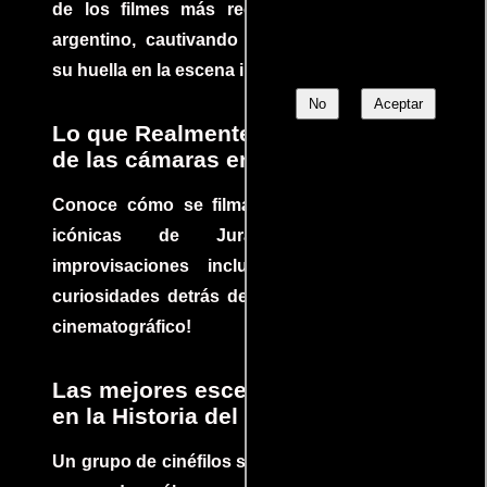
de los filmes más recomendados del cine
argentino, cautivando audiencias y dejando
su huella en la escena internacional.
No
Aceptar
Lo que Realmente Sucedió detrás
de las cámaras en Jurassic Park
Conoce cómo se filmaron algunas escenas
icónicas de Jurassic Park, con
improvisaciones incluidas. ¡Descubre las
curiosidades detrás del rodaje de un clásico
cinematográfico!
Las mejores escenas de acción
en la Historia del cine
Un grupo de cinéfilos se juntaron para debatir