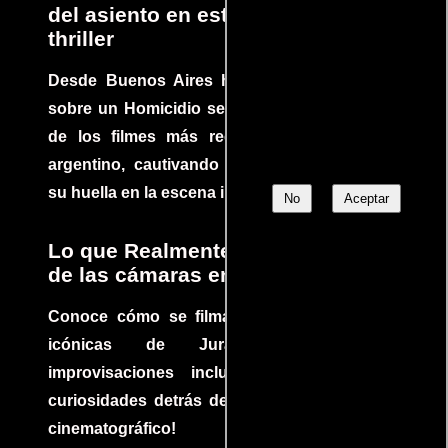
del asiento en este increíble
thriller
Desde Buenos Aires hasta el mundo, Tesis
sobre un Homicidio se ha convertido en uno
de los filmes más recomendados del cine
argentino, cautivando audiencias y dejando
su huella en la escena internacional.
No
Aceptar
Lo que Realmente Sucedió detrás
de las cámaras en Jurassic Park
Conoce cómo se filmaron algunas escenas
icónicas de Jurassic Park, con
improvisaciones incluidas. ¡Descubre las
curiosidades detrás del rodaje de un clásico
cinematográfico!