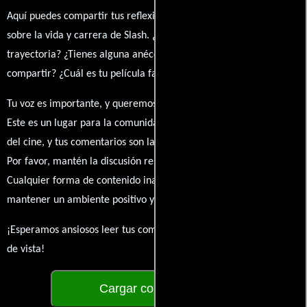
Aquí puedes compartir tus reflexiones, anécdotas y opiniones
sobre la vida y carrera de Slash. ¿Qué te ha inspirado de su
trayectoria? ¿Tienes alguna anécdota personal que desees
compartir? ¿Cuál es tu película favorita en la que ha participado?
Tu voz es importante, y queremos escuchar tus pensamientos.
Este es un lugar para la comunidad de admiradores y amantes
del cine, y tus comentarios son la esencia de esta conversación.
Por favor, mantén la discusión respetuosa y constructiva.
Cualquier forma de contenido inapropiado será eliminado para
mantener un ambiente positivo y enriquecedor para todos.
¡Esperamos ansiosos leer tus comentarios y conocer tus puntos
de vista!
Cargar comentarios