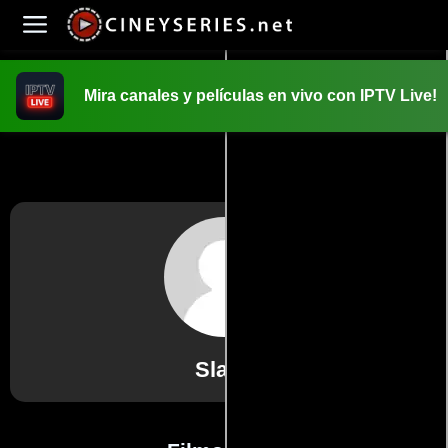
Mira canales y películas en vivo con IPTV Live!
INICIO
PELICULAS
Slash