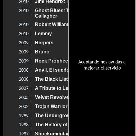
Jimi Hendrix: The Guitar Hero
2010 |
Ghost Blues: The Story of Rory
2010 |
Gallagher
Robert Williams Mr. Bitchin'
2010 |
Lemmy
2010 |
Herpers
2009 |
Brüno
2009 |
Rock Prophecies
2009 |
Aceptando nos ayudas a
mejorar el servicio
Anvil. El sueño de una banda de rock
2008 |
The Black List: Volume One
2008 |
A Tribute to Les Paul
2007 |
Velvet Revolver: Live in Houston
2005 |
Trojan Warrior
2002 |
The Underground Comedy Movie
1999 |
The History of Pinball
1998 |
Shockumentary
1997 |