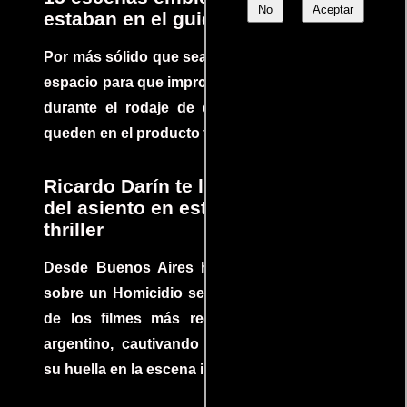
No
Aceptar
estaban en el guion
Por más sólido que sea un guión siempre hay
espacio para que improvisaciones que se dan
durante el rodaje de determinadas escenas
queden en el producto final.
Ricardo Darín te llevará al borde
del asiento en este increíble
thriller
Desde Buenos Aires hasta el mundo, Tesis
sobre un Homicidio se ha convertido en uno
de los filmes más recomendados del cine
argentino, cautivando audiencias y dejando
su huella en la escena internacional.