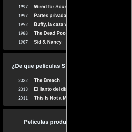
Wired for Sound: A Guitar Odyssey
1997 |
Partes privadas
1997 |
Buffy, la caza vampiros
1992 |
The Dead Pool
1988 |
Sid & Nancy
1987 |
¿De que películas Slash hizo la música?
The Breach
2022 |
El llanto del diablo
2013 |
This Is Not a Movie
2011 |
Películas producidas por Slash