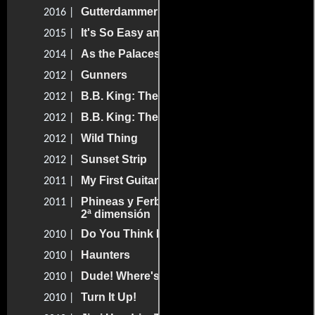
Gutterdammerung
2016 |
It's So Easy and Other Lies
2015 |
As the Palaces Burn
2014 |
Gunners
2012 |
B.B. King: The Life of Riley
2012 |
B.B. King: The Life of Riley
2012 |
Wild Thing
2012 |
Sunset Strip
2012 |
My First Guitar
2011 |
Phineas y Ferb la película: A través de la
2011 |
2ª dimensión
Do You Think I'm a Joke?
2010 |
Haunters
2010 |
Dude! Where's My Music?
2010 |
Turn It Up!
2010 |