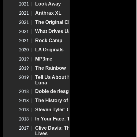
Look Away
2021 |
Anthrax XL
2021 |
The Original Charvel Gang
2021 |
What Drives Us
2021 |
Rock Camp
2021 |
LA Originals
2020 |
MP3me
2019 |
The Rainbow
2019 |
Tell Us About It Presents: Disrespecting
2019 |
Luna
Doble de riesgo
2018 |
The History of Pinball
2018 |
Steven Tyler: Out on a Limb
2018 |
In Your Face: The Neil Zlozower Story
2018 |
Clive Davis: The Soundtrack of Our
2017 |
Lives