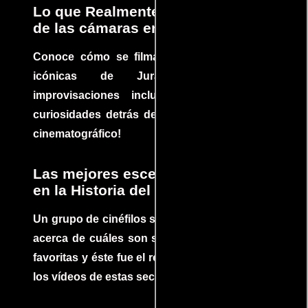
Lo que Realmente Sucedió detrás
de las cámaras en Jurassic Park
Conoce cómo se filmaron algunas escenas
icónicas de Jurassic Park, con
improvisaciones incluidas. ¡Descubre las
curiosidades detrás del rodaje de un clásico
cinematográfico!
Las mejores escenas de acción
en la Historia del cine
Un grupo de cinéfilos se juntaron para debatir
acerca de cuáles son sus escenas de acción
favoritas y éste fue el resultado. No te pierdas
los vídeos de estas secuencias inolvidables.