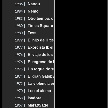
Nanou
1986 |
Nemo
1984 |
Otro tiempo, otro lugar
1983 |
Times Square
1980 |
Tess
1980 |
El hijo de Hitler
1979 |
Exorcista II: el hereje
1977 |
El viaje de los condenados
1976 |
El regreso de la pantera rosa
1976 |
Un toque de suerte
1975 |
El gran Gatsby
1974 |
La violencia está en nosotros
1972 |
Leo el último
1970 |
Isadora
1968 |
Marat/Sade
1967 |