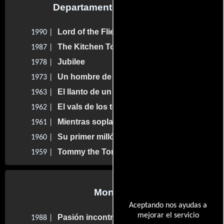
Departamento de editorial
Lord of the Flies
1990 |
The Kitchen Toto
1987 |
Jubilee
1978 |
Un hombre de suerte
1973 |
El llanto de un ídolo
1963 |
El vals de los toreadores
1962 |
Mientras sopla el viento
1961 |
Su primer millón
1960 |
Tommy the Toreador
1959 |
Montaje
Aceptando nos ayudas a
mejorar el servicio
Pasión incontrolable
1988 |