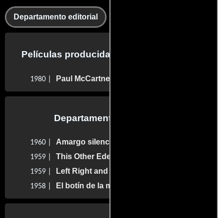
Departamento editorial
Montaje
Películas producidas por Tom Priestley
Paul McCartney & Wings - Rockshow
1980 |
Departamento de sonido
Amargo silencio
1960 |
This Other Eden
1959 |
Left Right and Centre
1959 |
El botín de la muerte
1958 |