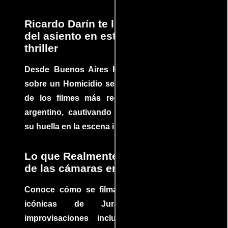
Ricardo Darín te llevará al borde
del asiento en este increíble
thriller
Desde Buenos Aires hasta el mundo, Tesis
sobre un Homicidio se ha convertido en uno
de los filmes más recomendados del cine
argentino, cautivando audiencias y dejando
su huella en la escena internacional.
Lo que Realmente Sucedió detrás
de las cámaras en Jurassic Park
Conoce cómo se filmaron algunas escenas
icónicas de Jurassic Park, con
improvisaciones incluidas. ¡Descubre las