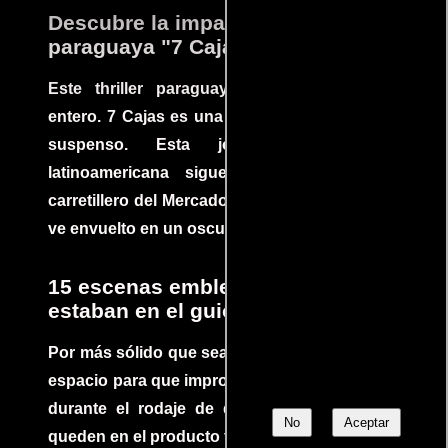
Descubre la impactante película
paraguaya "7 Cajas"
Este thriller paraguayo cautivó al mundo
entero. 7 Cajas es una explosión de acción y
suspenso. Esta joya cinematográfica
latinoamericana sigue la historia de un
carretillero del Mercado 4 de Asunción que se
ve envuelto en un oscuro mundo de crimen
15 escenas emblemáticas que no
estaban en el guion
Por más sólido que sea un guión siempre hay
espacio para que improvisaciones que se dan
durante el rodaje de determinadas escenas
No
Aceptar
queden en el producto final.