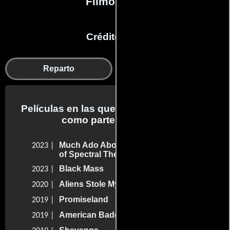
Filmografía
Créditos en:
Reparto
Agradecimientos
Películas en las que Tristan Risk trabajo
como parte del reparto
Much Ado About Nothing: The Legend
2023 |
of Spectral Theatre
Black Mass
2023 |
Aliens Stole My Body
2020 |
Promiseland
2019 |
American Badger
2019 |