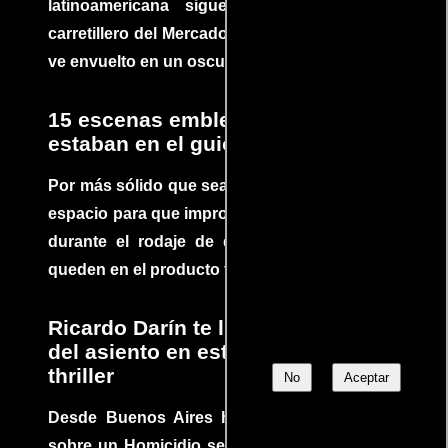
latinoamericana sigue la historia de un
carretillero del Mercado 4 de Asunción que se
ve envuelto en un oscuro mundo de crimen
15 escenas emblemáticas que no
estaban en el guion
Por más sólido que sea un guión siempre hay
espacio para que improvisaciones que se dan
durante el rodaje de determinadas escenas
queden en el producto final.
Ricardo Darín te llevará al borde
del asiento en este increíble
thriller
No
Aceptar
Desde Buenos Aires hasta el mundo, Tesis
sobre un Homicidio se ha convertido en uno