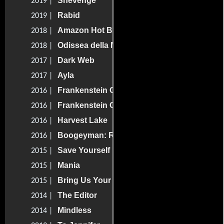
Shevenge
2019 |
Rabid
2019 |
Amazon Hot Box
2018 |
Odissea della Morte
2018 |
Dark Web
2017 |
Ayla
2017 |
Frankenstein Created Bikers
2016 |
Frankenstein Created Bikers
2016 |
Harvest Lake
2016 |
Boogeyman: Reincarnation
2016 |
Save Yourself
2015 |
Mania
2015 |
Bring Us Your Women
2015 |
The Editor
2014 |
Mindless
2014 |