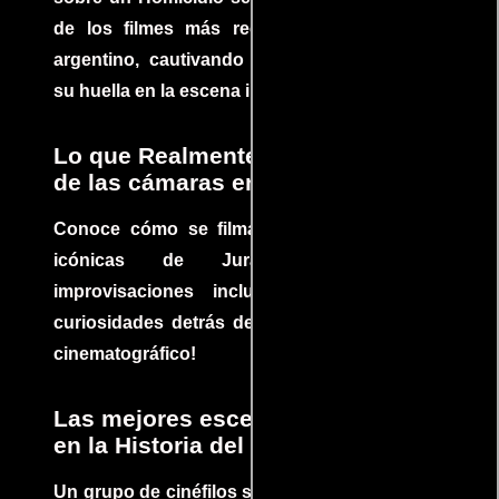
de los filmes más recomendados del cine
argentino, cautivando audiencias y dejando
su huella en la escena internacional.
Lo que Realmente Sucedió detrás
de las cámaras en Jurassic Park
Conoce cómo se filmaron algunas escenas
icónicas de Jurassic Park, con
improvisaciones incluidas. ¡Descubre las
curiosidades detrás del rodaje de un clásico
cinematográfico!
Las mejores escenas de acción
en la Historia del cine
Un grupo de cinéfilos se juntaron para debatir