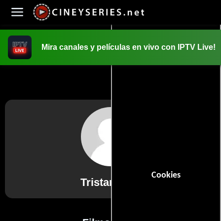
Mira canales y películas en vivo con IPTV Live!
INICIO
PELICULAS
Cookies
Tristan Risk