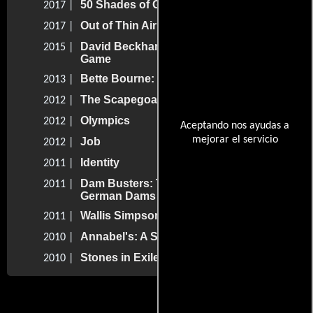
50 Shades of Gay
2017 |
Out of Thin Air
2017 |
David Beckham: For the Love of the
2015 |
Game
Bette Bourne: It Goes with the Shoes
2013 |
The Scapegoat
2012 |
Olympics
2012 |
Aceptando nos ayudas a
mejorar el servicio
Job
2012 |
Identity
2011 |
Dam Busters: The Race to Smash the
2011 |
German Dams
Wallis Simpson: The Secret Letters
2011 |
Annabel's: A String of Naked Lightbulbs
2010 |
Stones in Exile
2010 |