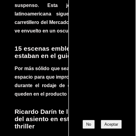
suspenso. Esta joya cinematográfica
latinoamericana sigue la historia de un
carretillero del Mercado 4 de Asunción que se
ve envuelto en un oscuro mundo de crimen
15 escenas emblemáticas que no
estaban en el guion
Por más sólido que sea un guión siempre hay
espacio para que improvisaciones que se dan
durante el rodaje de determinadas escenas
queden en el producto final.
Ricardo Darín te llevará al borde
del asiento en este increíble
No
Aceptar
thriller