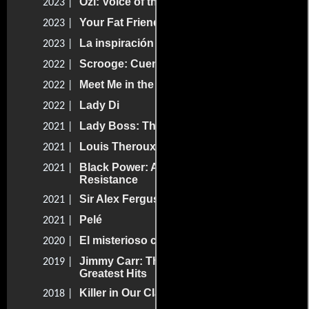
Ozi: Voice of the Forest
2023 |
Your Fat Friend
2023 |
La inspiración más profunda
2023 |
Scrooge: Cuento de Navidad
2022 |
Meet Me in the Bathroom
2022 |
Lady Di
2022 |
Lady Boss: The Jackie Collins Story
2021 |
Louis Theroux: Shooting Joe Exotic
2021 |
Black Power: A British Story of
2021 |
Resistance
Sir Alex Ferguson: Never Give In
2021 |
Pelé
2021 |
El misterioso caso de DB Cooper
2020 |
Jimmy Carr: The Best of Ultimate Gold
2019 |
Greatest Hits
Killer in Our Classroom: Never Again
2018 |