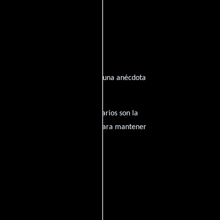
ado de su trayectoria? ¿Tienes alguna anécdota
amantes del cine, y tus comentarios son la
nido inapropiado será eliminado para mantener