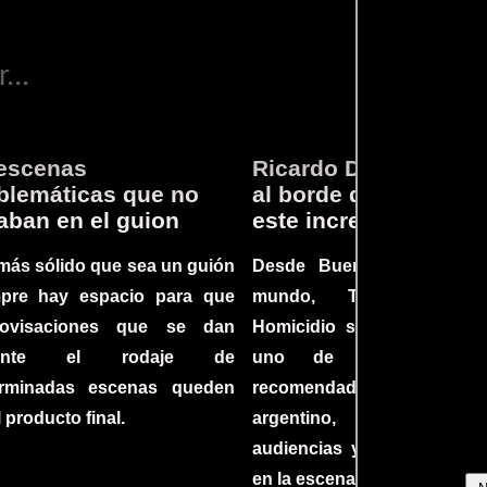
...
escenas
Ricardo Darín te llev
lemáticas que no
al borde del asiento 
aban en el guion
este increíble thriller
más sólido que sea un guión
Desde Buenos Aires hast
mpre hay espacio para que
mundo, Tesis sobre
rovisaciones que se dan
Homicidio se ha converti
rante el rodaje de
uno de los filmes 
erminadas escenas queden
recomendados del c
l producto final.
argentino, cautiva
audiencias y dejando su h
en la escena internacional.