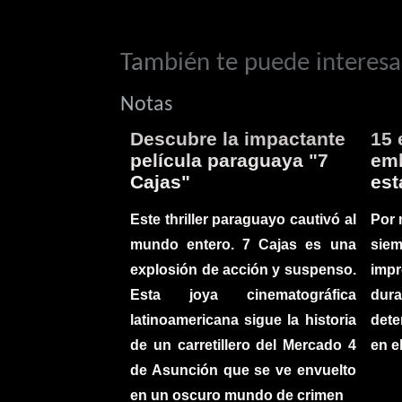
También te puede interesar
Notas
Descubre la impactante
15 
película paraguaya "7
emb
Cajas"
est
Este thriller paraguayo cautivó al
Por 
mundo entero. 7 Cajas es una
sie
explosión de acción y suspenso.
imp
Esta joya cinematográfica
du
latinoamericana sigue la historia
det
de un carretillero del Mercado 4
en e
de Asunción que se ve envuelto
en un oscuro mundo de crimen