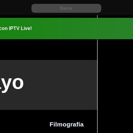
 con IPTV Live!
ayo
Filmografía