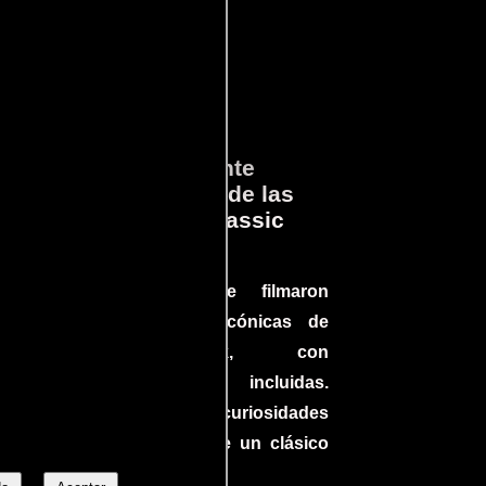
ará
Lo que Realmente
en
Sucedió detrás de las
cámaras en Jurassic
Park
a el
Conoce cómo se filmaron
 un
algunas escenas icónicas de
do en
Jurassic Park, con
más
improvisaciones incluidas.
ine
¡Descubre las curiosidades
ndo
detrás del rodaje de un clásico
uella
cinematográfico!