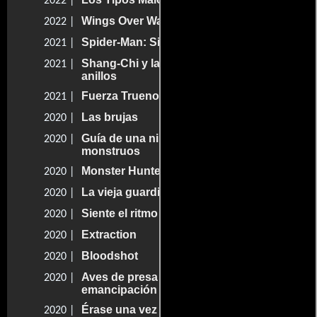
2022 |
Wings Over Water
2022 |
Spider-Man: Sin camino a casa
2021 |
Shang-Chi y la leyenda de los diez
2021 |
anillos
Fuerza Trueno
2021 |
Las brujas
2020 |
Guía de una niñera para cazar
2020 |
monstruos
Monster Hunter: La Cacería Comienza
2020 |
La vieja guardia
2020 |
Siente el ritmo
2020 |
Extraction
2020 |
Bloodshot
2020 |
Aves de presa y la fantabulosa
2020 |
emancipación de una Harley Quinn
Érase una vez
2020 |