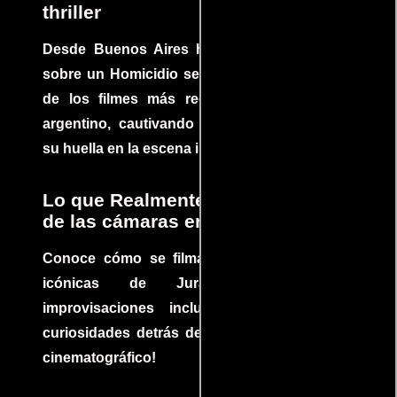
thriller
Desde Buenos Aires hasta el mundo, Tesis
sobre un Homicidio se ha convertido en uno
de los filmes más recomendados del cine
argentino, cautivando audiencias y dejando
su huella en la escena internacional.
Lo que Realmente Sucedió detrás
de las cámaras en Jurassic Park
Conoce cómo se filmaron algunas escenas
icónicas de Jurassic Park, con
improvisaciones incluidas. ¡Descubre las
curiosidades detrás del rodaje de un clásico
cinematográfico!