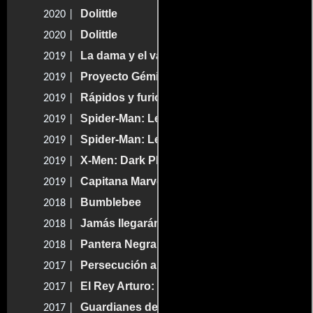
Dolittle
2020 |
Dolittle
2020 |
La dama y el vagabundo
2019 |
Proyecto Géminis
2019 |
Rápidos y furiosos: Hobbs & Shaw
2019 |
Spider-Man: Lejos de casa
2019 |
Spider-Man: Lejos de casa
2019 |
X-Men: Dark Phoenix
2019 |
Capitana Marvel
2019 |
Bumblebee
2018 |
Jamás llegarán a viejos
2018 |
Pantera Negra
2018 |
Persecución al límite
2017 |
El Rey Arturo: La Leyenda de la Espada
2017 |
Guardianes de la Galaxia (vol. 2)
2017 |