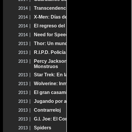
Transcendence: Identidad virtual
2014 |
X-Men: Días del futuro pasado
2014 |
El regreso del primer vengador
2014 |
Need for Speed - La película
2014 |
Thor: Un mundo oscuro
2013 |
R.I.P.D. Policía del más allá
2013 |
Percy Jackson y el Mar de los
2013 |
Monstruos
Star Trek: En la oscuridad
2013 |
Wolverine: Inmortal
2013 |
El gran casamiento
2013 |
Jugando por amor
2013 |
Contrarreloj
2013 |
G.I. Joe: El Contraataque
2013 |
Spiders
2013 |