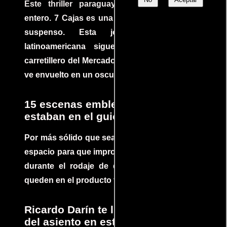
Este thriller paraguayo cautivó al mundo
entero. 7 Cajas es una explosión de acción y
suspenso. Esta joya cinematográfica
latinoamericana sigue la historia de un
carretillero del Mercado 4 de Asunción que se
ve envuelto en un oscuro mundo de crimen
15 escenas emblemáticas que no
estaban en el guion
Por más sólido que sea un guión siempre hay
espacio para que improvisaciones que se dan
durante el rodaje de determinadas escenas
queden en el producto final.
Ricardo Darín te llevará al borde
del asiento en este increíble