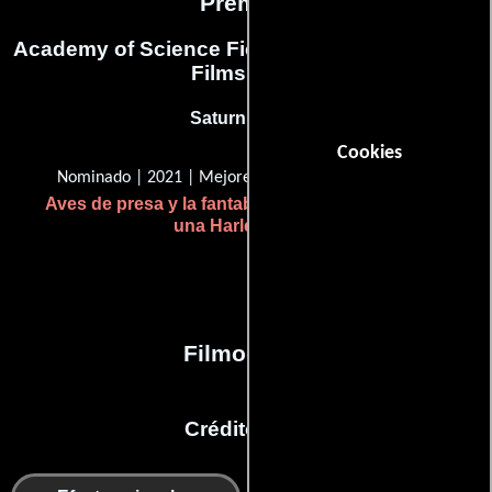
Premios
Academy of Science Fiction, Fantasy & Horror
Films, USA
Saturn Award
Cookies
Nominado | 2021 | Mejores efectos especiales
Aves de presa y la fantabulosa emancipación de
una Harley Quinn
Filmografía
Créditos en: