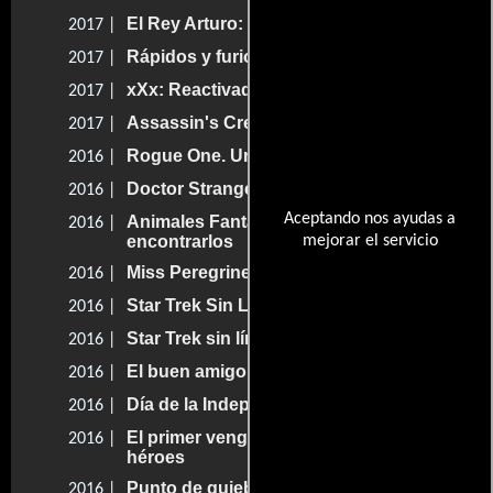
El Rey Arturo: La Leyenda de la Espada
2017 |
Rápidos y furiosos 8
2017 |
xXx: Reactivado
2017 |
Assassin's Creed
2017 |
Rogue One. Una historia de Star Wars
2016 |
Doctor Strange. Hechicero supremo
2016 |
Aceptando nos ayudas a
Animales Fantásticos y dónde
2016 |
encontrarlos
mejorar el servicio
Miss Peregrine y los niños peculiares
2016 |
Star Trek Sin Límites
2016 |
Star Trek sin límites
2016 |
El buen amigo gigante
2016 |
Día de la Independencia: Contraataque
2016 |
El primer vengador: La guerra de los
2016 |
héroes
Punto de quiebre
2016 |