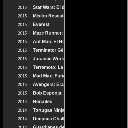
Star Wars: El despertar de la fuerza
2015 |
Misión Rescate
2015 |
Everest
2015 |
Maze Runner: Prueba de fuego
2015 |
Ant-Man. El Hombre Hormiga
2015 |
Terminator Génesis
2015 |
Jurassic World. Mundo Jurásico
2015 |
Terremoto: La Falla de San Andrés
2015 |
Mad Max: Furia en el camino
2015 |
Avengers: Era de Ultrón
2015 |
Bob Esponja: Un héroe fuera del agua
2015 |
Hércules
2014 |
Tortugas Ninja
2014 |
Deepsea Challenge 3D
2014 |
Guardianes de la Galaxia
2014 |