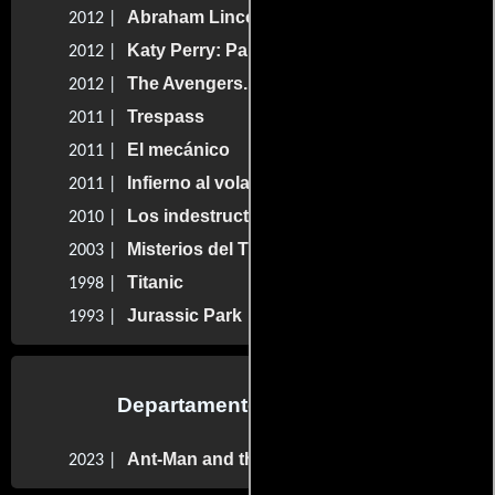
Abraham Lincoln: Cazador de Vampiros
2012 |
Katy Perry: Part of Me
2012 |
The Avengers. Los Vengadores
2012 |
Trespass
2011 |
El mecánico
2011 |
Infierno al volante 3D
2011 |
Los indestructibles
2010 |
Misterios del Titanic
2003 |
Titanic
1998 |
Jurassic Park
1993 |
Departamento de editorial
Ant-Man and the Wasp: Quantumania
2023 |