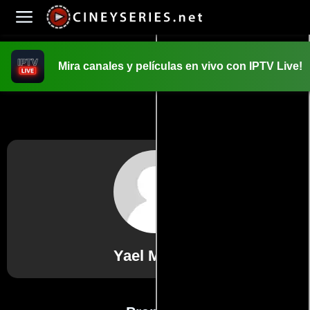
Mira canales y películas en vivo con IPTV Live!
INICIO
PELICULAS
Yael Majors