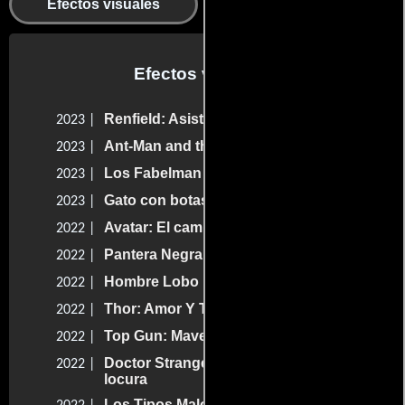
Efectos visuales
Departamento editorial
Efectos visuales
Renfield: Asistente de vampiro
2023 |
Ant-Man and the Wasp: Quantumania
2023 |
Los Fabelman
2023 |
Gato con botas: El último deseo
2023 |
Avatar: El camino del agua
2022 |
Pantera Negra: Wakanda por siempre
2022 |
Hombre Lobo por la noche
2022 |
Thor: Amor Y Trueno
2022 |
Top Gun: Maverick
2022 |
Doctor Strange en el multiverso de la
2022 |
locura
Los Tipos Malos