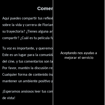
Comentarios
Aquí puedes compartir tus reflexiones, anécdotas y opiniones
sobre la vida y carrera de Florian Fischer. ¿Qué te ha inspirado de
su trayectoria? ¿Tienes alguna anécdota personal que desees
compartir? ¿Cuál es tu película favorita en la que ha participado?
Tu voz es importante, y queremos escuchar tus pensamientos.
Aceptando nos ayudas a
Este es un lugar para la comunidad de admiradores y amantes
mejorar el servicio
del cine, y tus comentarios son la esencia de esta conversación.
Por favor, mantén la discusión respetuosa y constructiva.
Cualquier forma de contenido inapropiado será eliminado para
mantener un ambiente positivo y enriquecedor para todos.
¡Esperamos ansiosos leer tus comentarios y conocer tus puntos
de vista!