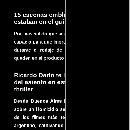
15 escenas emblemáticas que no
estaban en el guion
Por más sólido que sea un guión siempre hay
espacio para que improvisaciones que se dan
durante el rodaje de determinadas escenas
queden en el producto final.
Ricardo Darín te llevará al borde
del asiento en este increíble
thriller
Desde Buenos Aires hasta el mundo, Tesis
sobre un Homicidio se ha convertido en uno
de los filmes más recomendados del cine
argentino, cautivando audiencias y dejando