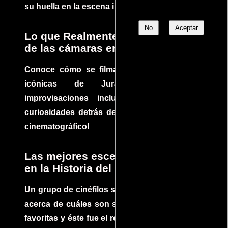
su huella en la escena internacional.
No
Aceptar
Lo que Realmente Sucedió detrás
de las cámaras en Jurassic Park
Conoce cómo se filmaron algunas escenas
icónicas de Jurassic Park, con
improvisaciones incluidas. ¡Descubre las
curiosidades detrás del rodaje de un clásico
cinematográfico!
Las mejores escenas de acción
en la Historia del cine
Un grupo de cinéfilos se juntaron para debatir
acerca de cuáles son sus escenas de acción
favoritas y éste fue el resultado. No te pierdas