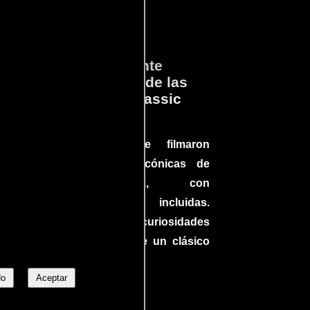
ará
Lo que Realmente
en
Sucedió detrás de las
cámaras en Jurassic
Park
a el
Conoce cómo se filmaron
 un
algunas escenas icónicas de
do en
Jurassic Park, con
más
improvisaciones incluidas.
ine
¡Descubre las curiosidades
ndo
detrás del rodaje de un clásico
uella
cinematográfico!
No
Aceptar