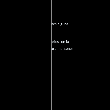
inspirado de su trayectoria? ¿Tienes alguna
amantes del cine, y tus comentarios son la
nido inapropiado será eliminado para mantener