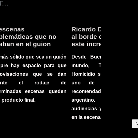
...
escenas
Ricardo Darín te llev
lemáticas que no
al borde del asiento 
aban en el guion
este increíble thriller
más sólido que sea un guión
Desde Buenos Aires hast
mpre hay espacio para que
mundo, Tesis sobre
rovisaciones que se dan
Homicidio se ha converti
rante el rodaje de
uno de los filmes 
erminadas escenas queden
recomendados del c
l producto final.
argentino, cautiva
audiencias y dejando su h
en la escena internacional.