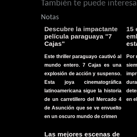
También te puede interesar
Notas
Descubre la impactante
15 
película paraguaya "7
emb
Cajas"
est
Este thriller paraguayo cautivó al
Por 
mundo entero. 7 Cajas es una
sie
explosión de acción y suspenso.
imp
Esta joya cinematográfica
du
latinoamericana sigue la historia
det
de un carretillero del Mercado 4
en e
de Asunción que se ve envuelto
en un oscuro mundo de crimen
Las mejores escenas de