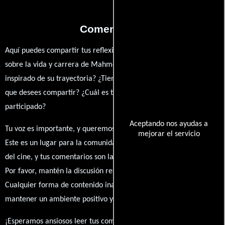
Comentarios
Aquí puedes compartir tus reflexiones, anécdotas y opiniones
sobre la vida y carrera de Mahmoud Barracuda. ¿Qué te ha
inspirado de su trayectoria? ¿Tienes alguna anécdota personal
que desees compartir? ¿Cuál es tu película favorita en la que ha
participado?
Aceptando nos ayudas a
Tu voz es importante, y queremos escuchar tus pensamientos.
mejorar el servicio
Este es un lugar para la comunidad de admiradores y amantes
del cine, y tus comentarios son la esencia de esta conversación.
Por favor, mantén la discusión respetuosa y constructiva.
Cualquier forma de contenido inapropiado será eliminado para
mantener un ambiente positivo y enriquecedor para todos.
¡Esperamos ansiosos leer tus comentarios y conocer tus puntos