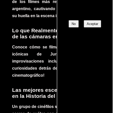
de los filmes más recomendados del cine
argentino, cautivando audiencias y dejando
su huella en la escena internacional.
No
Aceptar
Lo que Realmente Sucedió detrás
de las cámaras en Jurassic Park
Conoce cómo se filmaron algunas escenas
icónicas de Jurassic Park, con
improvisaciones incluidas. ¡Descubre las
curiosidades detrás del rodaje de un clásico
cinematográfico!
Las mejores escenas de acción
en la Historia del cine
Un grupo de cinéfilos se juntaron para debatir