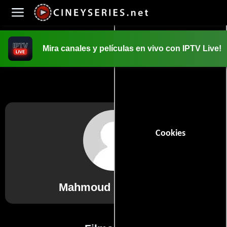
Mira canales y películas en vivo con IPTV Live!
INICIO
PELICULAS
Cookies
Mahmoud Barracuda