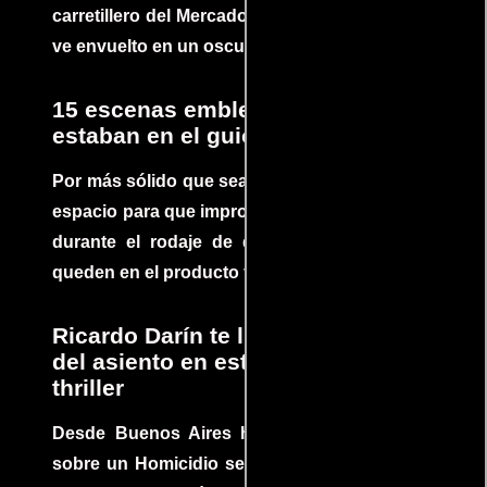
carretillero del Mercado 4 de Asunción que se
ve envuelto en un oscuro mundo de crimen
15 escenas emblemáticas que no
estaban en el guion
Por más sólido que sea un guión siempre hay
espacio para que improvisaciones que se dan
durante el rodaje de determinadas escenas
queden en el producto final.
Ricardo Darín te llevará al borde
del asiento en este increíble
thriller
Desde Buenos Aires hasta el mundo, Tesis
sobre un Homicidio se ha convertido en uno