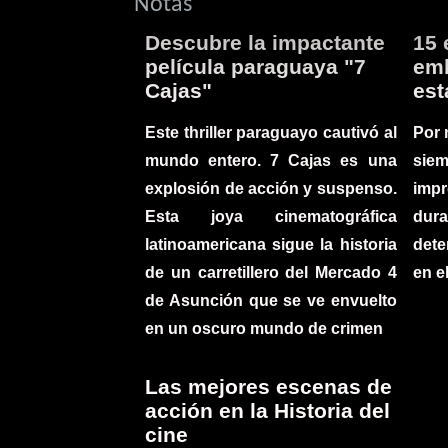
Notas
Descubre la impactante
15 
película paraguaya "7
emb
Cajas"
est
Este thriller paraguayo cautivó al
Por 
mundo entero. 7 Cajas es una
sie
explosión de acción y suspenso.
imp
Esta joya cinematográfica
du
latinoamericana sigue la historia
det
de un carretillero del Mercado 4
en e
de Asunción que se ve envuelto
en un oscuro mundo de crimen
Las mejores escenas de
acción en la Historia del
cine