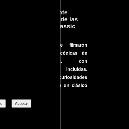
ará
Lo que Realmente
en
Sucedió detrás de las
cámaras en Jurassic
Park
a el
Conoce cómo se filmaron
 un
algunas escenas icónicas de
do en
Jurassic Park, con
más
improvisaciones incluidas.
ine
¡Descubre las curiosidades
ndo
detrás del rodaje de un clásico
uella
cinematográfico!
No
Aceptar