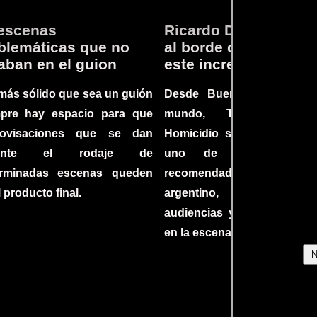
escenas
Ricardo Darín te llev
lemáticas que no
al borde del asiento 
aban en el guion
este increíble thriller
más sólido que sea un guión
Desde Buenos Aires hast
mpre hay espacio para que
mundo, Tesis sobre
rovisaciones que se dan
Homicidio se ha converti
rante el rodaje de
uno de los filmes 
erminadas escenas queden
recomendados del c
l producto final.
argentino, cautiva
audiencias y dejando su h
en la escena internacional.