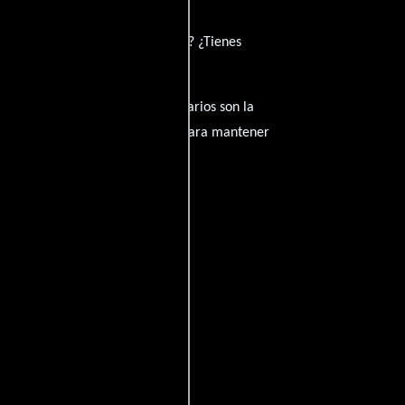
e ha inspirado de su trayectoria? ¿Tienes
amantes del cine, y tus comentarios son la
nido inapropiado será eliminado para mantener