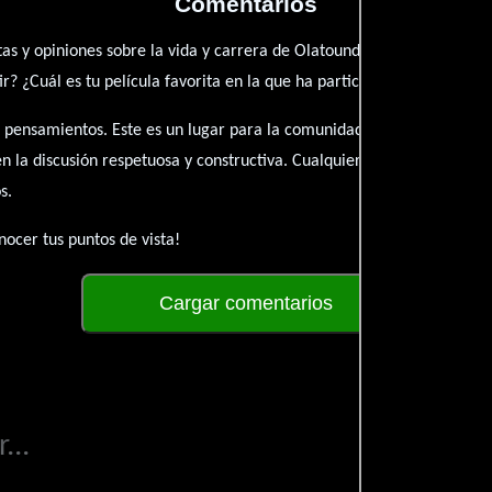
Comentarios
as y opiniones sobre la vida y carrera de Olatoundji Karamou. ¿Qué t
? ¿Cuál es tu película favorita en la que ha participado?
 pensamientos. Este es un lugar para la comunidad de admiradores y 
én la discusión respetuosa y constructiva. Cualquier forma de conte
s.
ocer tus puntos de vista!
Cargar comentarios
...