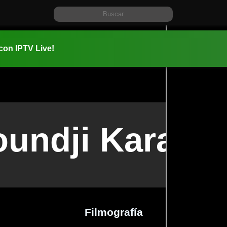
 con IPTV Live!
oundji Karam
Filmografía