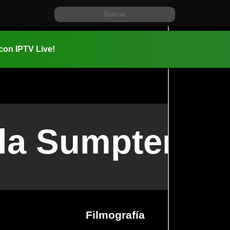
 con IPTV Live!
la Sumpter Br
Filmografía