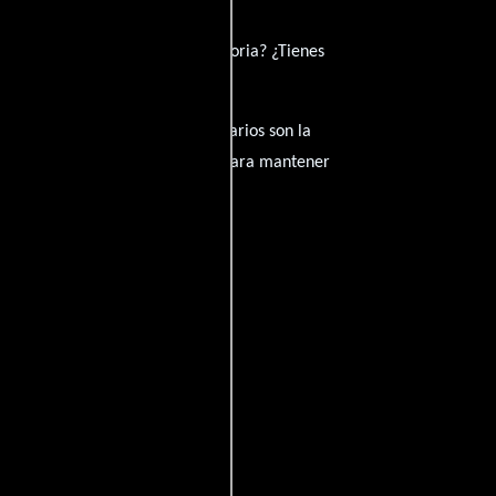
ué te ha inspirado de su trayectoria? ¿Tienes
amantes del cine, y tus comentarios son la
nido inapropiado será eliminado para mantener