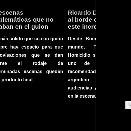
escenas
Ricardo Darín te llev
lemáticas que no
al borde del asiento 
aban en el guion
este increíble thriller
más sólido que sea un guión
Desde Buenos Aires hast
mpre hay espacio para que
mundo, Tesis sobre
rovisaciones que se dan
Homicidio se ha converti
rante el rodaje de
uno de los filmes 
erminadas escenas queden
recomendados del c
l producto final.
argentino, cautiva
audiencias y dejando su h
en la escena internacional.