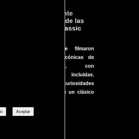
ará
Lo que Realmente
en
Sucedió detrás de las
cámaras en Jurassic
Park
a el
Conoce cómo se filmaron
 un
algunas escenas icónicas de
do en
Jurassic Park, con
más
improvisaciones incluidas.
ine
¡Descubre las curiosidades
ndo
detrás del rodaje de un clásico
uella
cinematográfico!
No
Aceptar