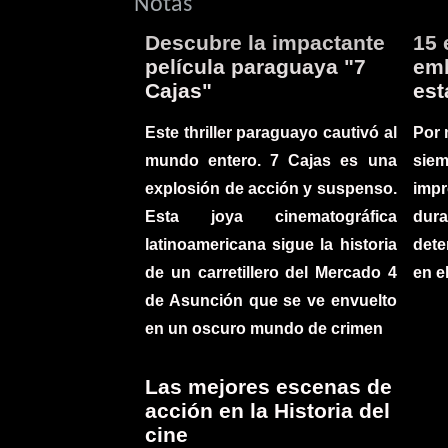
Notas
Descubre la impactante
15 
película paraguaya "7
emb
Cajas"
est
Este thriller paraguayo cautivó al
Por 
mundo entero. 7 Cajas es una
sie
explosión de acción y suspenso.
imp
Esta joya cinematográfica
du
latinoamericana sigue la historia
det
de un carretillero del Mercado 4
en e
de Asunción que se ve envuelto
en un oscuro mundo de crimen
Las mejores escenas de
acción en la Historia del
cine