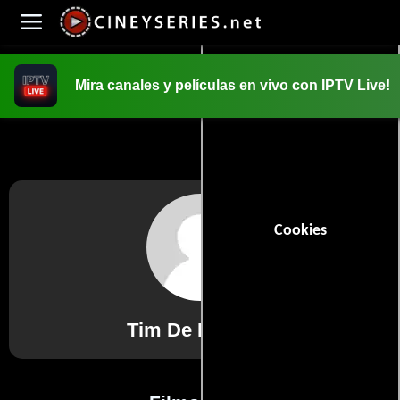
Mira canales y películas en vivo con IPTV Live!
INICIO
PELICULAS
Cookies
Tim De Deygere