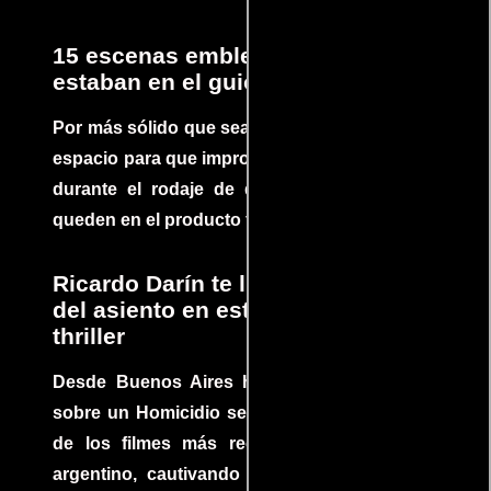
15 escenas emblemáticas que no
estaban en el guion
Por más sólido que sea un guión siempre hay
espacio para que improvisaciones que se dan
durante el rodaje de determinadas escenas
queden en el producto final.
Ricardo Darín te llevará al borde
del asiento en este increíble
thriller
Desde Buenos Aires hasta el mundo, Tesis
sobre un Homicidio se ha convertido en uno
de los filmes más recomendados del cine
argentino, cautivando audiencias y dejando