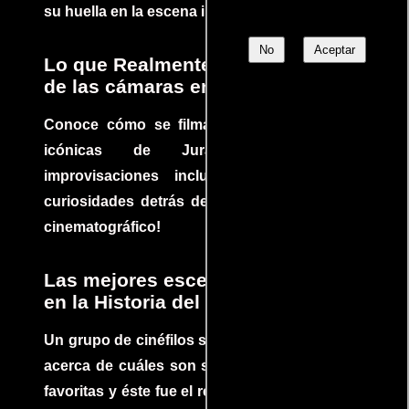
su huella en la escena internacional.
No
Aceptar
Lo que Realmente Sucedió detrás
de las cámaras en Jurassic Park
Conoce cómo se filmaron algunas escenas
icónicas de Jurassic Park, con
improvisaciones incluidas. ¡Descubre las
curiosidades detrás del rodaje de un clásico
cinematográfico!
Las mejores escenas de acción
en la Historia del cine
Un grupo de cinéfilos se juntaron para debatir
acerca de cuáles son sus escenas de acción
favoritas y éste fue el resultado. No te pierdas