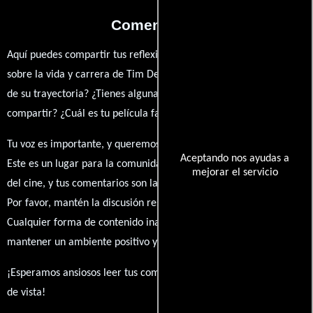
Comentarios
Aquí puedes compartir tus reflexiones, anécdotas y opiniones
sobre la vida y carrera de Tim De Deygere. ¿Qué te ha inspirado
de su trayectoria? ¿Tienes alguna anécdota personal que desees
compartir? ¿Cuál es tu película favorita en la que ha participado?
Tu voz es importante, y queremos escuchar tus pensamientos.
Aceptando nos ayudas a
Este es un lugar para la comunidad de admiradores y amantes
mejorar el servicio
del cine, y tus comentarios son la esencia de esta conversación.
Por favor, mantén la discusión respetuosa y constructiva.
Cualquier forma de contenido inapropiado será eliminado para
mantener un ambiente positivo y enriquecedor para todos.
¡Esperamos ansiosos leer tus comentarios y conocer tus puntos
de vista!