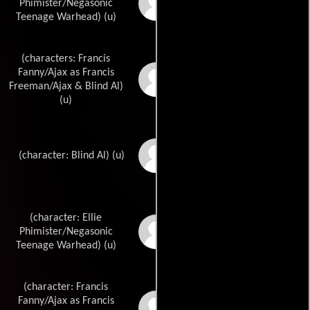
Grant Morrisons
Phimister/Negasonic
Teenage Warhead) (u)
(characters: Francis
Fanny/Ajax as Francis
Joe Kellys
Freeman/Ajax & Blind Al)
(u)
Ed McGuinnesss
(character: Blind Al) (u)
(character: Ellie
Frank Quitelys
Phimister/Negasonic
Teenage Warhead) (u)
(character: Francis
Fanny/Ajax as Francis
Joe Madureiras