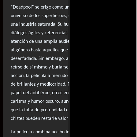
“Deadpool” se erige como una audaz parodia del
universo de los superhéroes, consciente de su lugar en
una industria saturada. Su humor irreverente, lleno de
diálogos ágiles y referencias mordaces, logra captar la
atención de una amplia audiencia, desde los aficionados
al género hasta aquellos que buscan una experiencia más
desenfadada. Sin embargo, a pesar de su capacidad para
reírse de sí mismo y burlarse de los clichés del cine de
acción, la película a menudo se siente como una mezcla
de brillantez y mediocridad. Ryan Reynolds brilla en el
papel del antihéroe, ofreciendo un espectáculo lleno de
carisma y humor oscuro, aunque algunos críticos señalan
que la falta de profundidad en la trama y la repetición de
chistes pueden restarle valor a la experiencia global.
La película combina acción intensa con momentos de