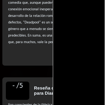
comedia que, aunque pueden ser excesivos, logran una
conexión emocional inesperada, especialmente en el
desarrollo de la relación romántica. A pesar de sus
defectos, “Deadpool” es un soplo de aire fresco en un
género que a menudo se siente atrapado en fórmulas
predecibles. En suma, es una experiencia polarizadora
que, para muchos, vale la pena explorar.
..ver fuentes
-
/
5
Reseña de
Javier Ocaña
para Diario El País
Son conscientes de la fábrica de artefactos de molde que