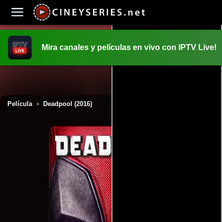
Mira canales y películas en vivo con IPTV Live!
INICIO
PELICULAS
Película
Deadpool (2016)
>