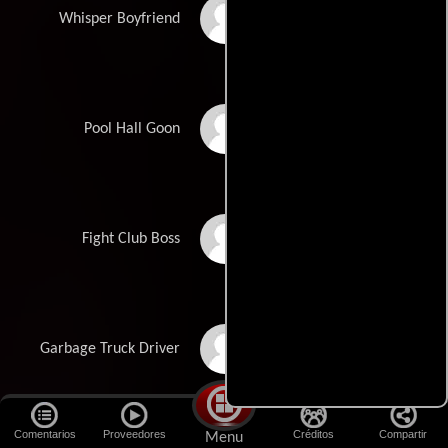
Aatash Amir
Whisper Boyfriend
Chad Riley
Pool Hall Goon
Paul Belsito
Fight Club Boss
Darcey Johnson
Garbage Truck Driver
Comentarios
Proveedores
Créditos
Compartir
Menu