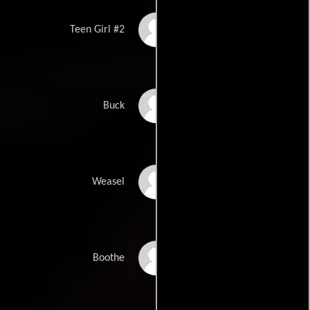
Naika Toussaint
Teen Girl #2
Randal Reeder
Buck
T.J. Miller
Weasel
Isaac C. Singleton Jr.
Boothe