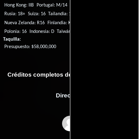
Hong Kong: IIB
Portugal: M/14
Brasil: 16
Chile: 14
Francia: 12
Rusia: 18+
Suiza: 16
Tailandia: 15
España: 18
Hungría: 16
Nueva Zelanda: R16
Finlandia: K-16
China: (Banned)
Polonia: 16
Indonesia: D
Taiwán: R-15
Taquilla:
Presupuesto: $58,000,000
Créditos completos de la película Deadpool
Dirección
Tim Miller