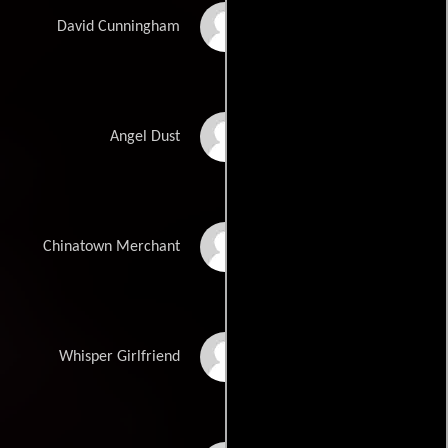
Hugh Scott
David Cunningham
Gina Carano
Angel Dust
Cindy Piper
Chinatown Merchant
Emily Haine
Whisper Girlfriend