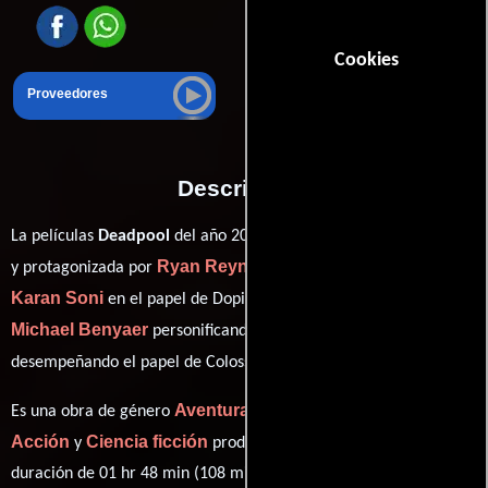
Cookies
Proveedores
Descripción
Tim Miller
La películas
Deadpool
del año 2016, está dirigida por
Ryan Reynolds
y protagonizada por
quien interpreta a Wade,
Karan Soni
Ed Skrein
en el papel de Dopinder,
como Ajax,
Michael Benyaer
Stefan Kapicic
personificando a Warlord y
ver créditos completos
desempeñando el papel de Colossus (
).
Aventura
Comedia
Romance
Es una obra de género
,
,
,
Acción
Ciencia ficción
y
producida en EE.UU.. Con una
duración de 01 hr 48 min (108 minutos), esta película tiene