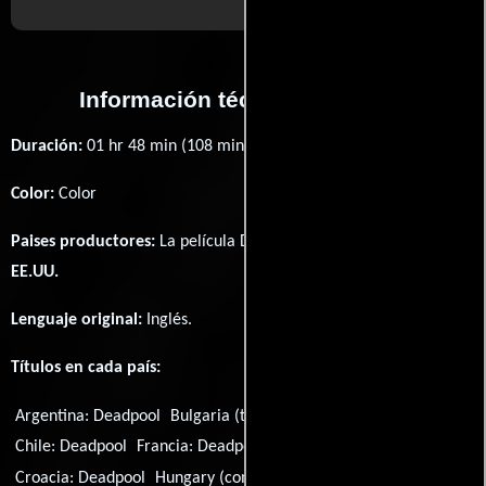
Información técnica y general
Duración:
01 hr 48 min (108 minutos) .
Color:
Color
Paises productores:
La película Deadpool fué producida en
EE.UU.
Lenguaje original:
Inglés
.
Títulos en cada país:
Argentina:
Deadpool
Bulgaria (título búlgaro):
Дедпул
Chile:
Deadpool
Francia:
Deadpool
Grecia:
Deadpool
Croacia:
Deadpool
Hungary (complete title):
Deadpool