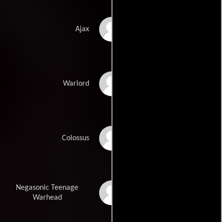
Ed Skrein
Ajax
Michael Benyaer
Warlord
Stefan Kapicic
Colossus
Negasonic Teenage
Brianna Hildebrand
Warhead