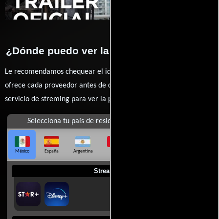
¿Dónde puedo ver la películas Deadpool?
Le recomendamos chequear el idioma, doblaje o subtítulos que
ofrece cada proveedor antes de comprar, alquilar o contratar un
servicio de streming para ver la películas.
Selecciona tu país de residencia
México
España
Argentina
Perú
Colombia
Chile
Ecuador
Streaming