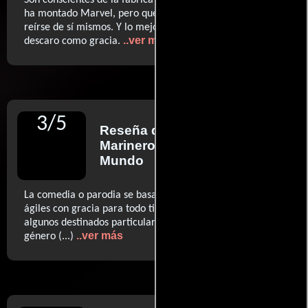
ha montado Marvel, pero que aun así están dispuestos a
reírse de sí mismos. Y lo mejor es que lo hacen con tanto
..ver más
descaro como gracia.
3
/
5
Reseña de
Francisco
Marinero
para Diario El
Mundo
La comedia o parodia se basa en unos diálogos muy
ágiles con gracia para todo tipo de espectadores y
algunos destinados particularmente a los aficionados al
..ver más
género (...)