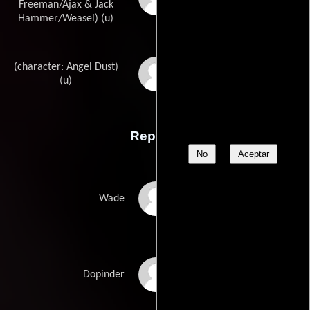
Freeman/Ajax & Jack
Hammer/Weasel) (u)
(character: Angel Dust)
Shawn Martinbroughs
(u)
Reparto
No
Aceptar
Ryan Reynolds
Wade
Karan Soni
Dopinder