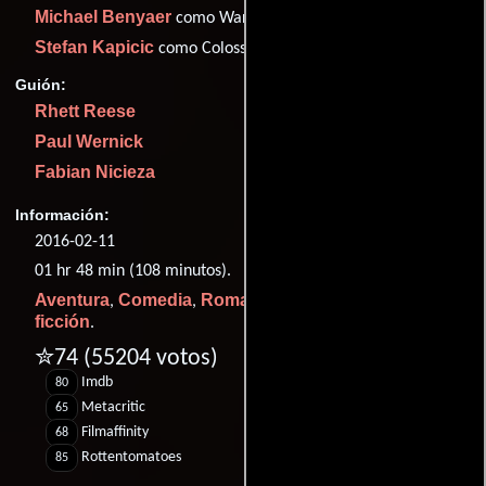
Michael Benyaer
como Warlord
Stefan Kapicic
como Colossus
Guión:
Rhett Reese
Paul Wernick
Fabian Nicieza
Información:
2016-02-11
01 hr 48 min (108 minutos).
Aventura
Comedia
Romance
Acción
Ciencia
,
,
,
y
ficción
.
✮74
(55204 votos)
Imdb
80
Metacritic
65
Filmaffinity
68
Rottentomatoes
85