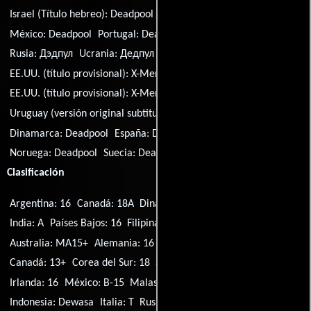
Israel (Título hebreo):
Deadpool
Macedonia:
Дедпул
México:
Deadpool
Portugal:
Deadpool
Serbia:
Dedpul
Rusia:
Дэдпул
Ucrania:
Дедпул
EE.UU. (título provisional):
X-Men Origins: Deadpool
EE.UU. (título provisional):
X-Men: Deadpool
Uruguay (versión original subtitulada):
Deadpool
Dinamarca:
Deadpool
España:
Deadpool
Finlandia:
Deadpool
Noruega:
Deadpool
Suecia:
Deadpool
Clasificación
Argentina: 16
Canadá: 18A
Dinamarca: 15
Hong Kong: III
India: A
Países Bajos: 16
Filipinas: R-16
EE.UU.: R
Australia: MA15+
Alemania: 16
Japón: R15+
Reino Unido: 15
Canadá: 13+
Corea del Sur: 18
Suecia: 15
Canadá: 14A
Irlanda: 16
México: B-15
Malasia: 18
Singapur: M18
Indonesia: Dewasa
Italia: T
Rusia: 16+
Noruega: 15