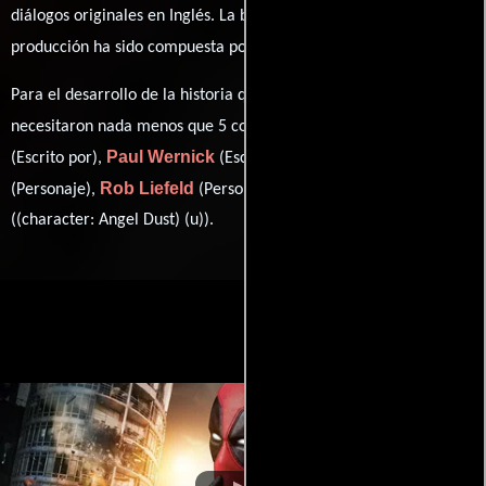
diálogos originales en
Inglés
. La banda sonora para esta
Junkie XL
producción ha sido compuesta por
.
Para el desarrollo de la historia que cuenta esta obra, se
Rhett Reese
necesitaron nada menos que 5 colaboraciones.
Paul Wernick
Fabian Nicieza
(Escrito por),
(Escrito por),
Rob Liefeld
Geoff Johns
(Personaje),
(Personaje) y
((character: Angel Dust) (u)).