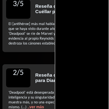
3
/
5
Reseña de
José Manuel
Cuéllar
para Diario ABC
El [antihéroe] más mal hablado, transgresor y divertido
que se haya visto durante años en la pantalla (...)
'Deadpool' se ríe de Marvel y el propio Reynolds deja en
evidencia al propio Reynolds (...) Una joya impoluta que
..ver más
destroza los cánones establecidos.
2
/
5
Reseña de
Nando Salvá
para Diario El Periódico
'Deadpool' está desesperada por dejar claras su
inteligencia y su singularidad, pero al final solo es una
muestra más, y no una especialmente inspirada, de lo
..ver más
mismo. (...)