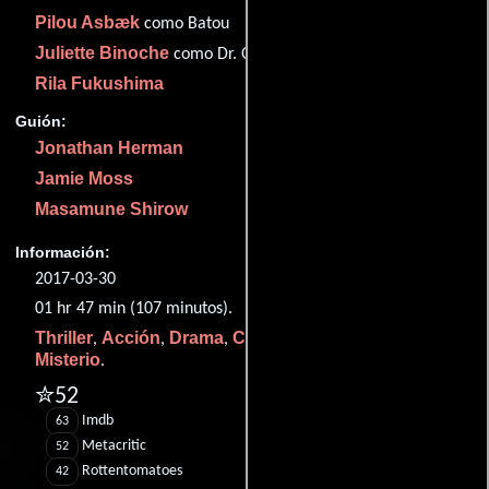
Pilou Asbæk
como Batou
Juliette Binoche
como Dr. Ouelet
Rila Fukushima
Guión:
Jonathan Herman
Jamie Moss
Masamune Shirow
Información:
2017-03-30
01 hr 47 min (107 minutos).
Thriller
Acción
Drama
Crimen
Ciencia ficción
,
,
,
,
y
Misterio
.
✮52
Imdb
63
Metacritic
52
Rottentomatoes
42