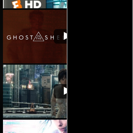
La vigilante del futuro:
Video de la película La vigilante
2017-
Ghost in the Shell
del futuro: Ghost in the Shell
03-30
La vigilante del futuro:
Video de la película La vigilante
2017-
Ghost in the Shell
del futuro: Ghost in the Shell
03-30