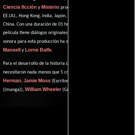
Ciencia ficción
Misterio
y
producida en Canadá, Reino Unido,
EE.UU., Hong Kong, India, Japón, Australia, Nueva Zelanda y
China. Con una duración de 01 hr 47 min (107 minutos), esta
película tiene diálogos originales en
Inglés
y
Japonés
. La banda
Clint
sonora para esta producción ha sido compuesta por
Mansell
Lorne Balfe
y
.
Para el desarrollo de la historia que cuenta esta obra, se
Jonathan
necesitaron nada menos que 5 colaboraciones.
Herman
Jamie Moss
Masamune Shirow
,
(Escritor),
William Wheeler
Ehren Kruger
((manga)),
(Guión) y
(Guión).