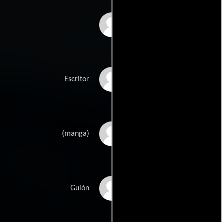
Jonathan Hermans
Jamie Mosss
Escritor
Masamune Shirows
(manga)
William Wheelers
Guión