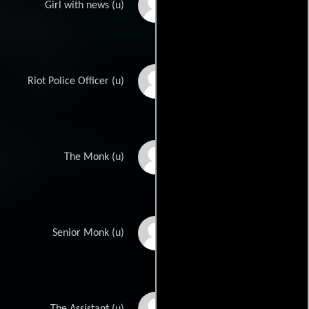
Kayla Bechor
Girl with news (u)
Greg McColl
Riot Police Officer (u)
Jordan Rivers
The Monk (u)
Tricky
Senior Monk (u)
Ran Wei