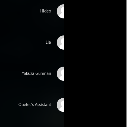
Andrew Morris
Hideo
Adwoa Aboah
Lia
Makoto Murata
Yakuza Gunman
Natarsha Orsman
Ouelet's Assistant