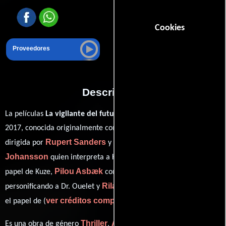
Cookies
Proveedores
Descripción
La películas
La vigilante del futuro: Ghost in the Shell
del año
2017, conocida originalmente como "
Ghost in the Shell
", está
Rupert Sanders
Scarlett
dirigida por
y protagonizada por
Johansson
Michael Pitt
quien interpreta a Kusanagi,
en el
Pilou Asbæk
Juliette Binoche
papel de Kuze,
como Batou,
Rila Fukushima
personificando a Dr. Ouelet y
desempeñando
ver créditos completos
el papel de (
).
Thriller
Acción
Drama
Crimen
Es una obra de género
,
,
,
,