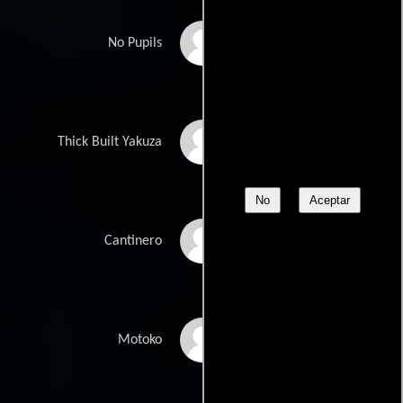
Andrew Stehlin
No Pupils
Matthias Luafutu
Thick Built Yakuza
No
Aceptar
John Luafutu
Cantinero
Kaori Yamamoto
Motoko