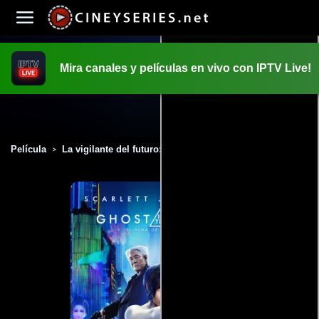
Mira canales y películas en vivo con IPTV Live!
INICIO
PELICULAS
Película
La vigilante del futuro: Ghost in the Shell (2017)
>