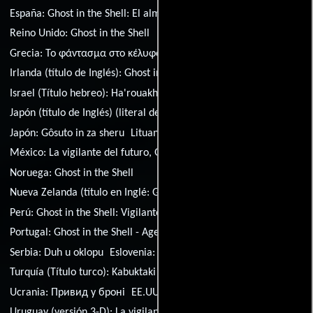
España:
Ghost in the Shell: El alma de la máquina
Reino Unido:
Ghost in the Shell
Grecia:
Το φάντασμα στο κέλυφος
Croacia:
Duh u oklopu
Irlanda (título de Inglés):
Ghost in the Shell
Israel (Título hebreo):
Ha'rouakh ba'ma'a'tefet
Japón (título de Inglés) (literal del título Inglé:
Ghost in the Shell
Japón:
Gôsuto in za sheru
Lituania:
Dvasia sarvuose
México:
La vigilante del futuro, Ghost in the Shell
Noruega:
Ghost in the Shell
Nueva Zelanda (título en Inglé:
Ghost in the Shell
Perú:
Ghost in the Shell: Vigilante del futuro
Portugal:
Ghost in the Shell - Agente do Futuro
Serbia:
Duh u oklopu
Eslovenia:
Duh v školjki
Turquía (Título turco):
Kabuktaki Hayalet
Ucrania:
Привид у бронi
EE.UU.:
Ghost in the Shell
Uruguay (versión 3-D):
La vigilante del futuro