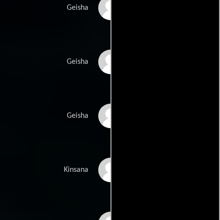
Tanya Drewery
Geisha
Hannah Tasker-
Geisha
Poland
Jacqueline Lee
Geisha
Geurts
Shinji Ikefuji
Kinsana