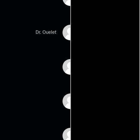
Juliette Binoche
Dr. Ouelet
Rila Fukushima
Michael Wincott
Chin Han