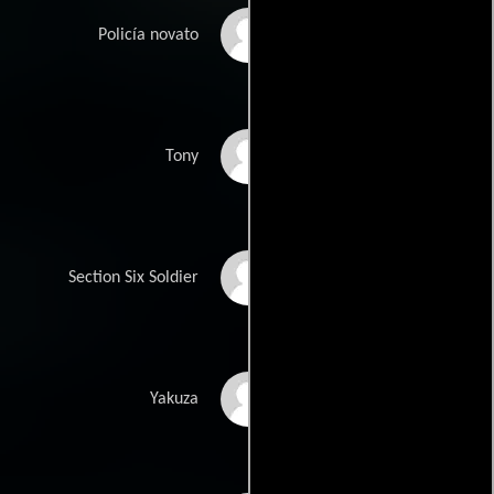
Vinnie Bennett
Policía novato
Pete Teo
Tony
Allan Henry
Section Six Soldier
Bowie Chan Wing Wai
Yakuza