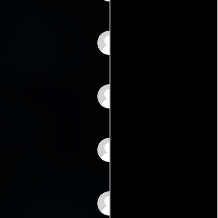
Kaori Momoi
Danusia Samal
Yutaka Izumihara
Tawanda Manyimo