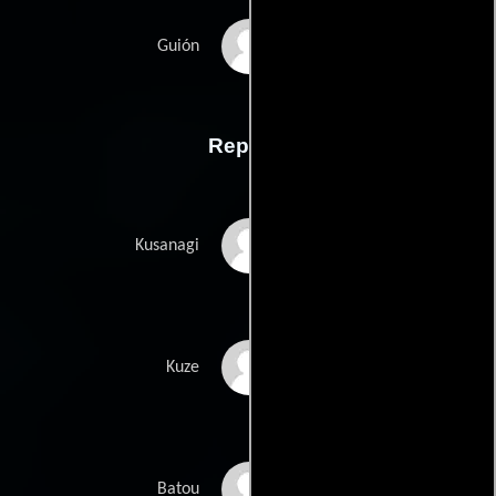
Ehren Krugers
Guión
Reparto
Scarlett Johansson
Kusanagi
Michael Pitt
Kuze
Pilou Asbæk
Batou