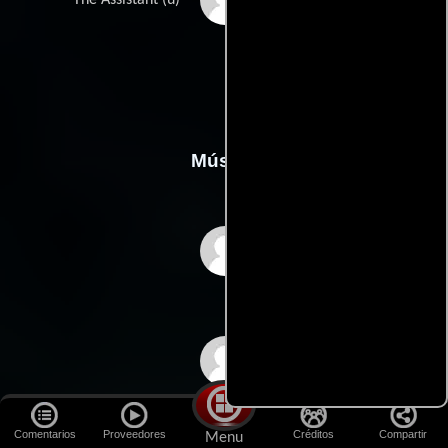
The Assistant (u)
Música
Clint Mansell
Lorne Balfe
Comentarios
Proveedores
Créditos
Compartir
Menu