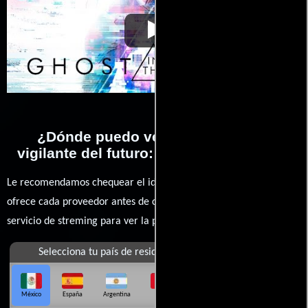
La vigilante del futuro:
Video de la película La vigilante
2017-
Ghost in the Shell
del futuro: Ghost in the Shell
03-30
¿Dónde puedo ver la películas La
vigilante del futuro: Ghost in the Shell?
Le recomendamos chequear el idioma, doblaje o subtítulos que
ofrece cada proveedor antes de comprar, alquilar o contratar un
servicio de streming para ver la películas.
Selecciona tu país de residencia
México
España
Argentina
Perú
Colombia
Chile
Ecuador