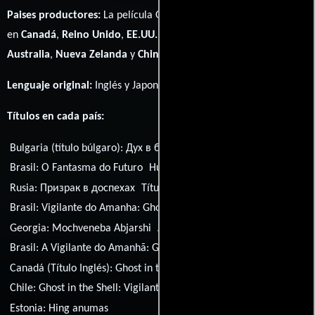
Paises productores:
La película Ghost in the Shell fué producida
en
Canadá
,
Reino Unido
,
EE.UU.
,
Hong Kong
,
India
,
Japón
,
Australia
,
Nueva Zelanda
y
China
Lenguaje original:
Inglés
y
Japonés
.
Títulos en cada país:
Bulgaria (título búlgaro):
Дух в броня
Brasil:
O Fantasma do Futuro
Hungría:
Páncélba zárt szellem
Rusia:
Призрак в доспехах
Título original:
Ghost in the Shell
Brasil:
Vigilante do Amanha: Ghost in the Shell
Georgia:
Mochveneba Abjarshi
Australia:
Ghost in the Shell
Brasil:
A Vigilante do Amanhã: Ghost in the Shell
Canadá (Título Inglés):
Ghost in the Shell
Chile:
Ghost in the Shell: Vigilante del futuro
Estonia:
Hing anumas