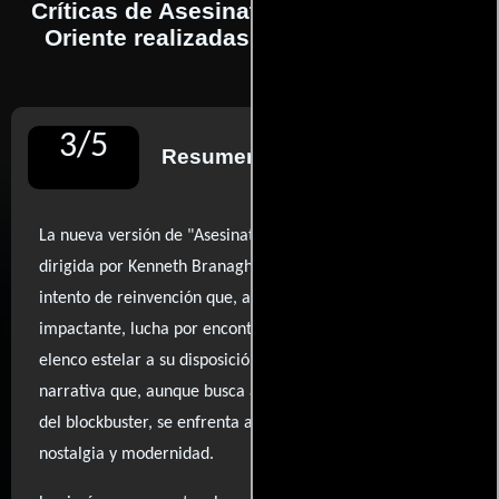
Críticas de Asesinato en el Expreso de
Oriente realizadas por profesionales
3
/
5
Resumen de reseñas
La nueva versión de "Asesinato en el Orient Express",
dirigida por Kenneth Branagh, presenta un ambicioso
intento de reinvención que, aunque visualmente
impactante, lucha por encontrar su tono. Branagh, con un
elenco estelar a su disposición, se adentra en una
narrativa que, aunque busca alejarse de las convenciones
del blockbuster, se enfrenta al desafío de equilibrar
nostalgia y modernidad.