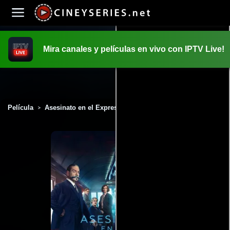
Mira canales y películas en vivo con IPTV Live!
INICIO
PELICULAS
Película
Asesinato en el Expreso de Oriente (2017)
>