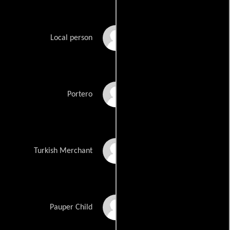
Lampros Kalfuntzos
Local person
Dardan Kolicaj
Portero
Nina Kumar
Turkish Merchant
Zeynep Rose Kina
Pauper Child