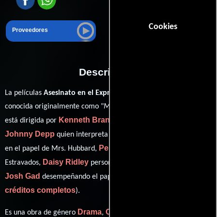
Cookies
Proveedores
Descripción
La películas
Asesinato en el Expreso de Oriente
del año 2017,
conocida originalmente como "
Murder on the Orient Express
",
Kenneth Branagh
está dirigida por
y protagonizada por
Johnny Depp
Michelle Pfeiffer
quien interpreta a Ratchett,
Penélope Cruz
en el papel de Mrs. Hubbard,
como Pilar
Daisy Ridley
Estravados,
personificando a Mary Debenham y
Josh Gad
ver
desempeñando el papel de Hector MacQueen (
créditos completos
).
Drama
Crimen
Misterio
Es una obra de género
,
y
producida en