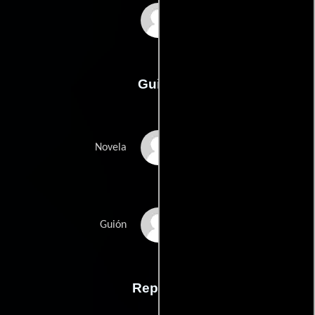
Kenneth Branagh
Guión
Agatha Christies
Novela
Michael Greens
Guión
Reparto