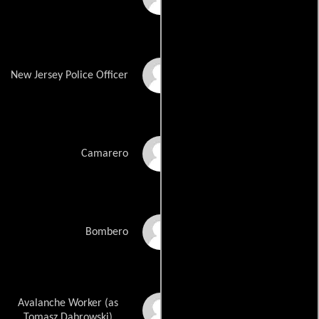
Tony Paul West
New Jersey Police Officer
Asan N\'Jie
Camarero
Alan Calton
Bombero
Avalanche Worker (as
Tomasz Dabrowski
Tomasz Dabrowski)