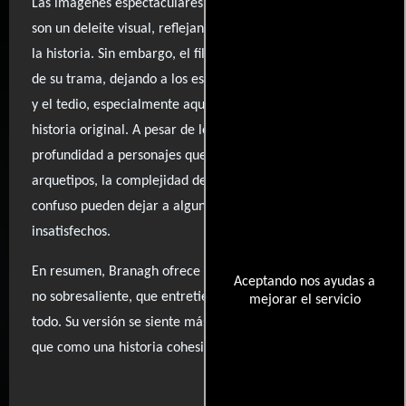
Las imágenes espectaculares y la elegancia del vestuario
son un deleite visual, reflejando la atmósfera señorial de
la historia. Sin embargo, el filme flaquea en la ejecución
de su trama, dejando a los espectadores entre la sorpresa
y el tedio, especialmente aquellos familiarizados con la
historia original. A pesar de los esfuerzos por dotar de
profundidad a personajes que a menudo caen en
arquetipos, la complejidad de la trama y un desenlace
confuso pueden dejar a algunos espectadores
insatisfechos.
En resumen, Branagh ofrece una adaptación digna pero
Aceptando nos ayudas a
no sobresaliente, que entretiene sin llegar a cautivar del
mejorar el servicio
todo. Su versión se siente más como un ejercicio de estilo
que como una historia cohesiva.
..ver fuentes