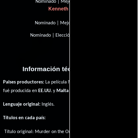
Nominado | Mejor director
Kenneth Branagh
Nominado | Mejor conjunto
Nominado | Elección de lectores
Información técnica y general
Paises productores:
La película Murder on the Orient Express
fué producida en
EE.UU.
y
Malta
Lenguaje original:
Inglés
.
Títulos en cada país:
Título original:
Murder on the Orient Express