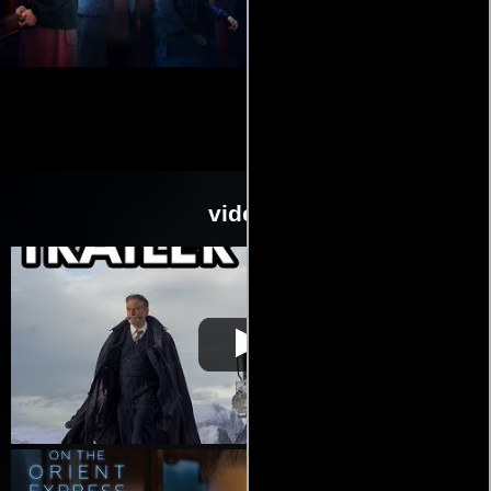
videos
Asesinato en el
Video de la película Asesinato en el
2017-
Expreso de Oriente
Expreso de Oriente
11-09