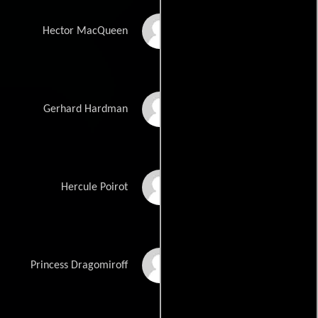
Josh Gad
Hector MacQueen
Willem Dafoe
Gerhard Hardman
Kenneth Branagh
Hercule Poirot
Judi Dench
Princess Dragomiroff