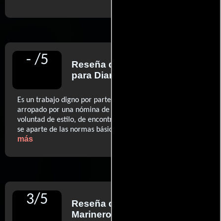
-
/
5
Reseña de
Carlos Boyero
para Diario El País
Es un trabajo digno por parte de Kenneth Branagh,
arropado por una nómina de estrellas (...) Y lo hace con
voluntad de estilo, de encontrar una narrativa visual que
..ver
se aparte de las normas básicas del blockbuster.
más
3
/
5
Reseña de
Francisco
Marinero
para Diario El