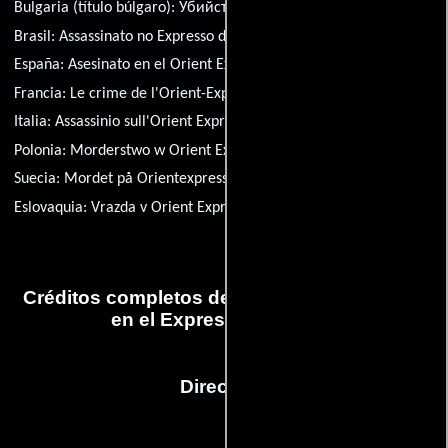
Bulgaria (título búlgaro):
Убийство в Ориент експрес
Brasil:
Assassinato no Expresso do Oriente
España:
Asesinato en el Orient Express
Francia:
Le crime de l'Orient-Express
Italia:
Assassinio sull'Orient Express
Polonia:
Morderstwo w Orient Expressie
Suecia:
Mordet på Orientexpressen
Eslovaquia:
Vrazda v Orient Expresse
Créditos completos de la película Asesinato
en el Expreso de Oriente
Dirección