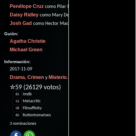
Penélope Cruz
como Pilar Estravados
Daisy Ridley
como Mary Debenham
Josh Gad
como Hector MacQueen
Guión:
Agatha Christie
Michael Green
Información:
2017-11-09
Drama
Crimen
Misterio
,
y
.
✮59
(26129 votos)
Imdb
65
Metacritic
52
Filmaffinity
58
Rottentomatoes
60
3 nominaciones