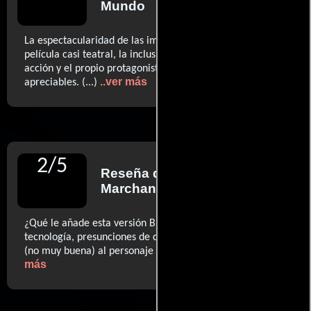
Mundo
La espectacularidad de las imágenes de exteriores en una
película casi teatral, la inclusión de alguna secuencia de
acción y el propio protagonista son novedades
..ver más
apreciables. (...)
2
/
5
Reseña de
Oti Rodríguez
Marchante
para Diario ABC
¿Qué le añade esta versión Branagh a la de Lumet?, pues
tecnología, presunciones de cámara y algo de intención
..ver
(no muy buena) al personaje de Hercules Poirot (...)
más