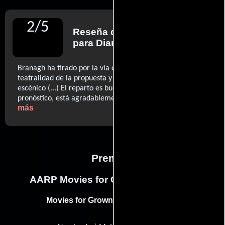
2
/
5
Reseña de
Quim Casas
para Diario El Periódico
Branagh ha tirado por la vía clásica. No reniega de la
teatralidad de la propuesta y no redimensiona el carácter
escénico (...) El reparto es bueno (...) [Branagh] contra
..ver
pronóstico, está agradablemente contenido. (...)
más
Premios
AARP Movies for Grownups Awards
Movies for Grownups Award (2018)