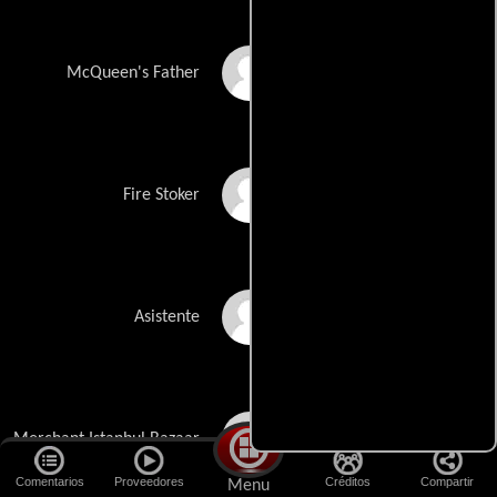
Rami Nasr
McQueen's Father
Tom Rodgers
Fire Stoker
Sid Sagar
Asistente
Rodrig Andrisan
Merchant Istanbul Bazaar
Comentarios
Proveedores
Créditos
Compartir
Menu