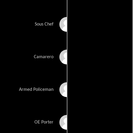
Raj Awasti
Sous Chef
Emanuel Coelho
Camarero
Andy Apollo
Armed Policeman
Alejandro Rodriguez
OE Porter
Chavez