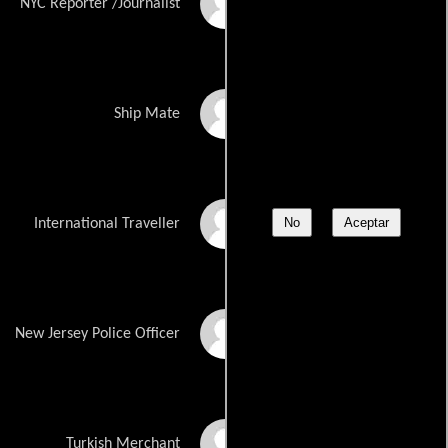
Jason Matthewson
NYC Reporter /Journalist
Ziad Abaza
Ship Mate
No
Aceptar
Jill Buchanan
International Traveller
Nick Owenford
New Jersey Police Officer
James Pimenta
Turkish Merchant