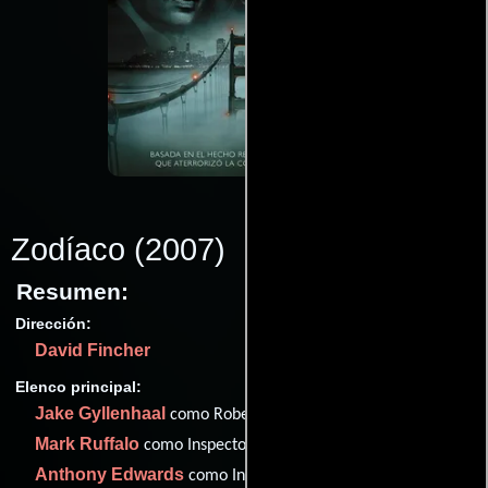
Zodíaco
(2007)
Resumen:
Dirección:
David Fincher
Elenco principal:
Jake Gyllenhaal
como Robert Graysmith
Mark Ruffalo
como Inspector David Toschi
Anthony Edwards
como Inspector William Armstrong