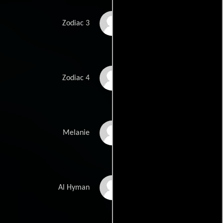
Bob Stephenson
Zodiac 3
John Lacy
Zodiac 4
Chloë Sevigny
Melanie
Ed Setrakian
Al Hyman