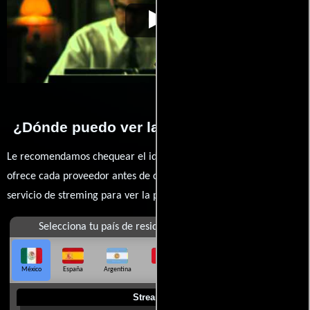
Zodíaco
Video de la película Zodíaco
2007-05-17
¿Dónde puedo ver la películas Zodíaco?
Le recomendamos chequear el idioma, doblaje o subtítulos que
ofrece cada proveedor antes de comprar, alquilar o contratar un
servicio de streming para ver la películas.
Selecciona tu país de residencia
México
España
Argentina
Perú
Colombia
Chile
Ecuador
Streaming