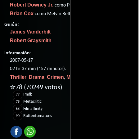
Robert Downey Jr.
como Paul Avery
Brian Cox
como Melvin Belli
Guión:
James Vanderbilt
Robert Graysmith
Información:
2007-05-17
02 hr 37 min (157 minutos).
Thriller
Drama
Crimen
Misterio
Historia
,
,
,
y
.
✮78
(70249 votos)
Imdb
77
Metacritic
79
Filmaffinity
68
Rottentomatoes
90