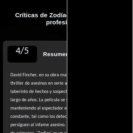
Críticas de Zodíaco realizadas por
profesionales
4
/
5
Resumen de reseñas
David Fincher, en su obra maestra 'Zodiac', redefine el
thriller de asesinos en serie al sumergirnos en un
laberinto de hechos y sospechas que se extienden a lo
largo de años. La película se siente densa y obsesiva,
manteniendo al espectador en un estado de inquietud
constante, tal como los detectives y periodistas que
persiguen al infame asesino. Lejos de ser un simple relato