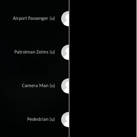
Felix J. Boyle
Airport Passenger (u)
Geoff Callan
Patrolman Zelms (u)
Brad Carr
Camera Man (u)
Cabran E.
Pedestrian (u)
Chamberlain