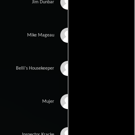
Tom Verica
Jim Dunbar
Jimmi Simpson
Mike Mageau
Doan Ly
Belli's Housekeeper
Karina Logue
Mujer
Joel Bissonnette
Inspector Kracke