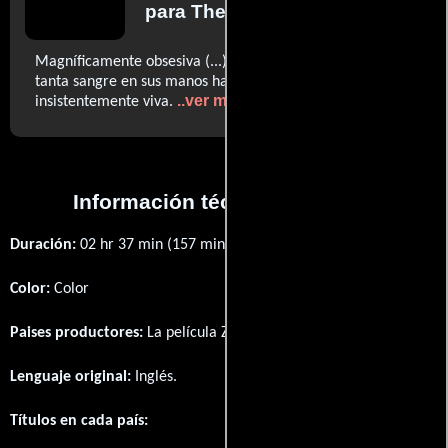
para The New York Times
Magníficamente obsesiva (...) Rara vez una película con
tanta sangre en sus manos ha parecido tan
..ver más
insistentemente viva.
Información técnica y general
Duración:
02 hr 37 min (157 minutos) .
Color:
Color
Paises productores:
La película Zodiac fué producida en
EE.UU.
Lenguaje original:
Inglés
.
Títulos en cada país: