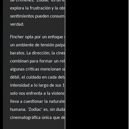
de crímenes, 'Zodiac' es un estudio psicológico que
explora la frustración y la obsesión, revelando cómo estos
sentimientos pueden consumir a quienes buscan la
verdad.
Fincher opta por un enfoque metódico y austero, creando
un ambiente de tensión palpable sin recurrir a trucos
baratos. La dirección, la cinematografía y la actuación se
combinan para formar un relato absorbente que, aunque
algunas críticas mencionan su duración como un punto
débil, el cuidado en cada detalle logra mantener la
intensidad a lo largo de sus 157 minutos. Esta película no
solo nos enfrenta a la violencia, sino que también nos
lleva a cuestionar la naturaleza del mal y la obsesión
humana. 'Zodiac' es, sin duda, una experiencia
cinematográfica única que deja una impresión duradera.