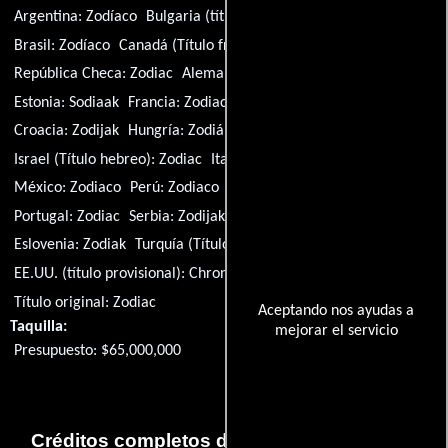
Argentina:
Zodíaco
Bulgaria (título búlgaro):
Зодиак
Brasil:
Zodíaco
Canadá (Título francés):
Le zodiaque
República Checa:
Zodiac
Alemania:
Zodiac - Die Spur des Killers
Estonia:
Sodiaak
Francia:
Zodiac
Grecia:
Zodiac
Croacia:
Zodijak
Hungría:
Zodiákus
Israel (Título hebreo):
Zodiac
Italia:
Zodiac
Letonia:
Zodiaks
México:
Zodiaco
Perú:
Zodiaco
Polonia:
Zodiak
Portugal:
Zodiac
Serbia:
Zodijak
Rusia:
Зодиак
Eslovenia:
Zodiak
Turquía (Título turco):
Zodiac
EE.UU. (título provisional):
Chronicles
Venezuela:
Zodiaco
Título original:
Zodiac
Aceptando nos ayudas a
Taquilla:
mejorar el servicio
Presupuesto: $65,000,000
Créditos completos de la película Zodíaco