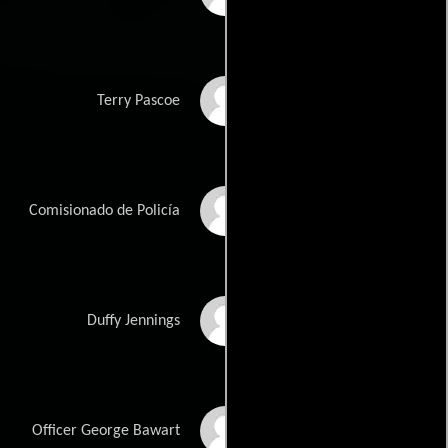
John Ennis
Terry Pascoe
J. Patrick McCormack
Comisionado de Policía
Adam Goldberg
Duffy Jennings
James Le Gros
Officer George Bawart