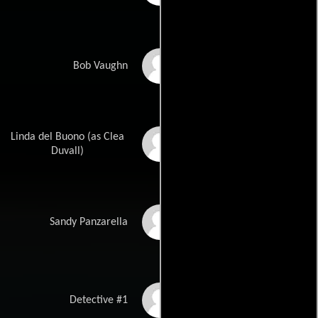
Charles Fleischer
Bob Vaughn
Linda del Buono (as Clea
Clea DuVall
Duvall)
Paul Schulze
Sandy Panzarella
Adam Trese
Detective #1