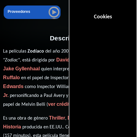
Proveedores
Cookies
Descripción
La películas
Zodíaco
del año 2007, conocida originalmente como
David Fincher
"
Zodiac
", está dirigida por
y protagonizada por
Jake Gyllenhaal
Mark
quien interpreta a Robert Graysmith,
Ruffalo
Anthony
en el papel de Inspector David Toschi,
Edwards
Robert Downey
como Inspector William Armstrong,
Jr.
Brian Cox
personificando a Paul Avery y
desempeñando el
ver créditos completos
papel de Melvin Belli (
).
Thriller
Drama
Crimen
Misterio
Es una obra de género
,
,
,
e
Historia
producida en EE.UU.. Con una duración de 02 hr 37 min
(157 minutos), esta película tiene diálogos originales en
Inglés
. La