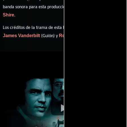
David
banda sonora para esta producción ha sido compuesta por
Shire
.
Los créditos de la trama de esta historia están divididos entre
James Vanderbilt
Robert Graysmith
(Guión) y
(Libro).