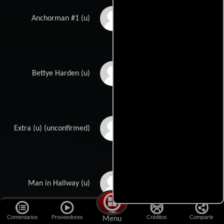
Ted Garcia
Anchorman #1 (u)
Gloria Grant
Bettye Harden (u)
Benjamin Hartnell
Extra (u) (unconfirmed)
Bryan C. Hartnell
Man in Hallway (u)
Comentarios
Proveedores
Créditos
Compartir
Menu