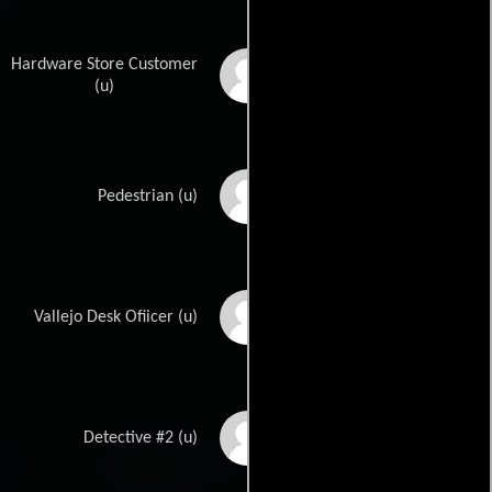
Hardware Store Customer
Hayati Akbas
(u)
Martin Andris
Pedestrian (u)
David Winston Barge
Vallejo Desk Ofiicer (u)
Marlo Bernier
Detective #2 (u)