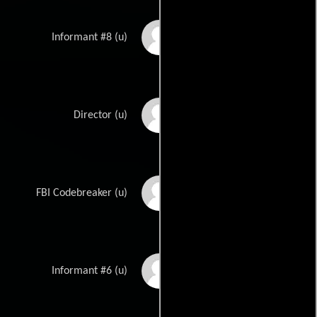
Cookie Crawford
Informant #8 (u)
JD Cullum
Director (u)
Rod Damer
FBI Codebreaker (u)
Francois Dominick
Informant #6 (u)