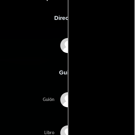
Dirección
David Fincher
Guión
James Vanderbilts
Guión
Robert Graysmiths
Libro