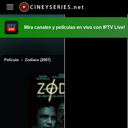
Mira canales y películas en vivo con IPTV Live!
INICIO
PELICULAS
Película
Zodíaco (2007)
>