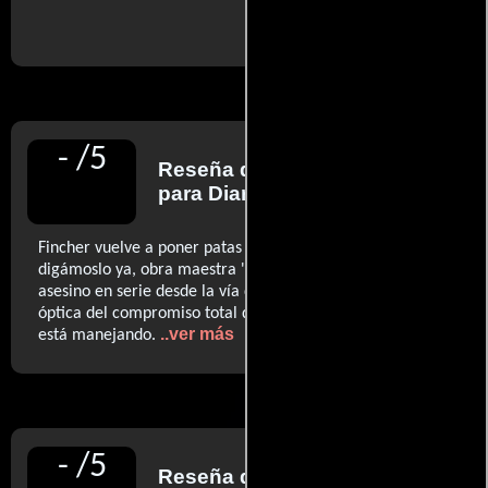
..ver fuentes
-
/
5
Reseña de
Javier Ocaña
para Diario El País
Fincher vuelve a poner patas arriba el género con la,
digámoslo ya, obra maestra 'Zodiac', reinvención del
asesino en serie desde la vía de la austeridad, desde la
óptica del compromiso total del autor con el material que
..ver más
está manejando.
-
/
5
Reseña de
Manohla Dargis