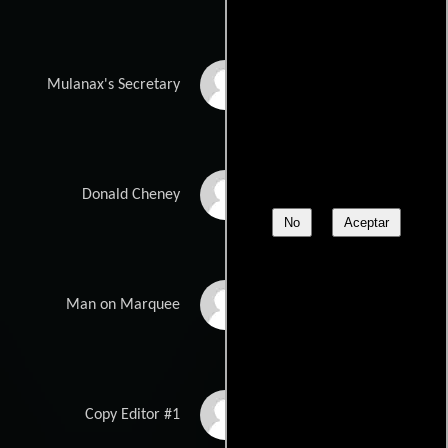
Penny Wallace
Mulanax's Secretary
John Hemphill
Donald Cheney
No
Aceptar
Michel Francoeur
Man on Marquee
Thomas Kopache
Copy Editor #1