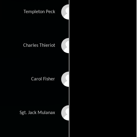
John Getz
Templeton Peck
John Terry
Charles Thieriot
Candy Clark
Carol Fisher
Elias Koteas
Sgt. Jack Mulanax