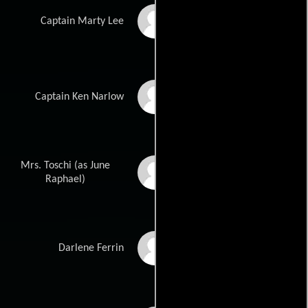
Dermot Mulroney
Captain Marty Lee
Donal Logue
Captain Ken Narlow
Mrs. Toschi (as June
June Diane Raphael
Raphael)
Ciara Hughes
Darlene Ferrin