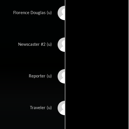
Judith Drake
Florence Douglas (u)
Carter Evans
Newscaster #2 (u)
Mitchell Fink
Reporter (u)
Erica Ford
Traveler (u)