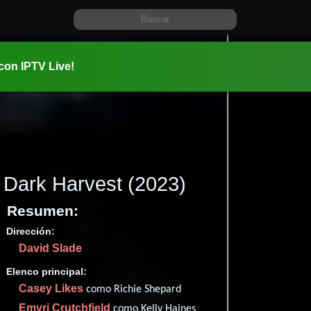
 con IPTV Live!
Dark Harvest
(2023)
Resumen:
Dirección:
Información:
David Slade
2023-10-1
2h (120 mi
Elenco principal:
Fantasía
Casey Likes
como Richie Shepard
✮59
(16
Emyri Crutchfield
como Kelly Haines