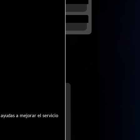
nales
a de
Karina
ard
para Heaven of
ayudas a mejorar el servicio
..ver
vas pero me encantó (...)