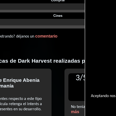
Comprar
Cines
comentario
ostrando? déjanos un
icas de Dark Harvest realizadas por profesio
3
/
5
de
Enrique Abenia
Reseñ
emanía
Adelga
Horror
Aceptando nos 
entes respecto a este tipo
ícula retenga el interés a
No tenía muchas expectati
esentes en su desarrollo.
más