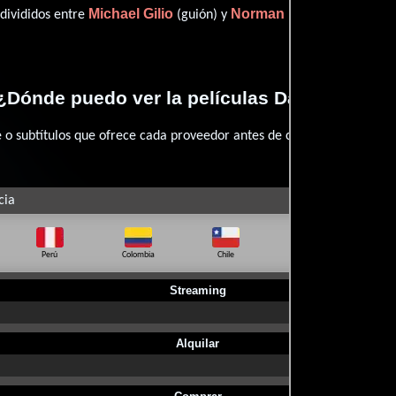
Michael Gilio
Norman Partridge
 divididos entre
(guión) y
(Novela
¿Dónde puedo ver la películas Dark Harvest
 subtítulos que ofrece cada proveedor antes de comprar, alquilar o 
cia
Perú
Colombia
Chile
Ecuador
Bo
Streaming
Alquilar