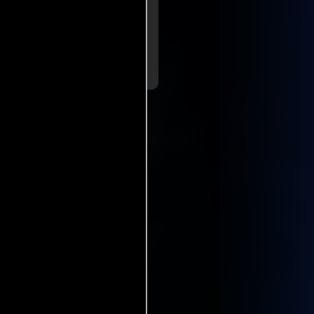
dere un nuevo clásico de
es una experiencia que se
es. No me encantó pero sí
er más