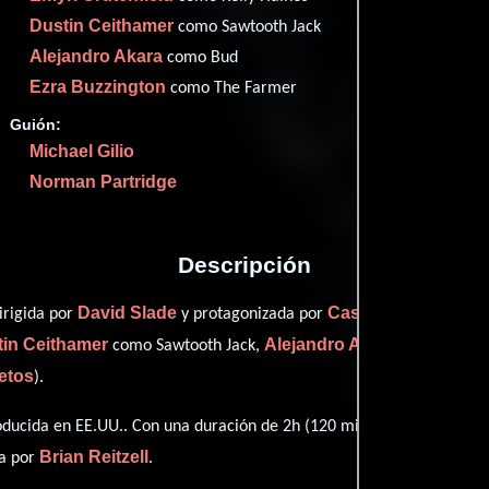
Them
60
Dustin Ceithamer
como Sawtooth Jack
Rott
67
Alejandro Akara
como Bud
Ezra Buzzington
como The Farmer
Guión:
Michael Gilio
Proveedores
Norman Partridge
Descripción
David Slade
Casey Likes
irigida por
y protagonizada por
quien in
tin Ceithamer
Alejandro Akara
como Sawtooth Jack,
personifica
etos
).
ducida en EE.UU.. Con una duración de 2h (120 minutos), esta películ
Brian Reitzell
ta por
.