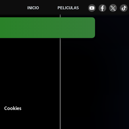
INICIO
PELICULAS
3
Cookies
nutos).
Horror
y
.
36 votos)