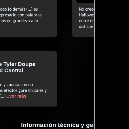
odo lo demás (...) es
No creo que nadie la consi
presarlo con palabras:
Halloween, pero sin duda 
rios de grandeza a lo
nutre de buenas vibracion
..v
disfruté con la tensión
de
Tyler Doupe
d Central
e y cuenta con un
s efectos gore brutales y
..ver más
...)
Información técnica y general