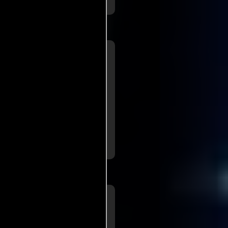
a de
Peyton
son
para
bert.com
 tipo tienen sin duda su
cio esta temporada, 'Dark
ende saciar el espeluznante
 más
a de
Chris
lista
para SlashFilm