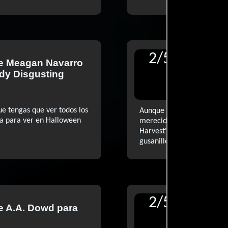
2
/
5
de
Meagan Navarro
Reseñ
dy Disgusting
Robin
rogere
ue tengas que ver todos los
Aunque las películas de ese
da para ver en Halloween
merecido y apreciado espa
Harvest' simplemente pret
..ver
gusanillo otoñal (...)
2
/
5
e
A.A. Dowd
para
Reseñ
Evange