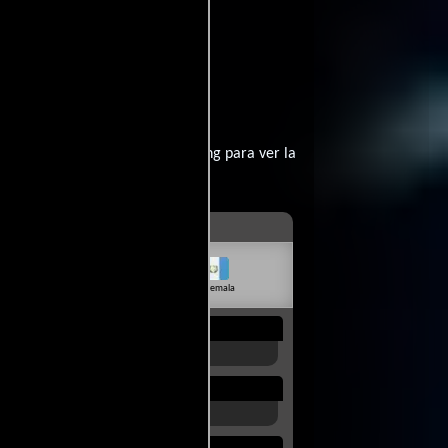
).
?
contratar un servicio de streming para ver la
livia
Venezuela
Guatemala
Rep. Dom.
Uruguay