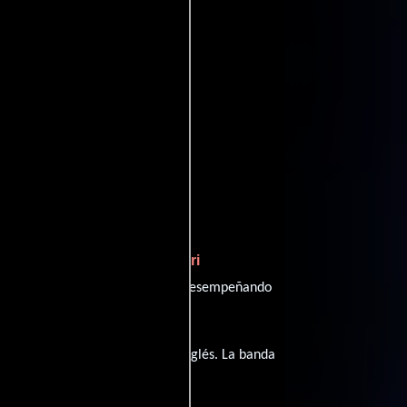
oviedb
entomatoes
Emyri
terpreta a Richie Shepard,
Ezra Buzzington
ndo a Bud y
desempeñando
a tiene diálogos originales en
Inglés
. La banda