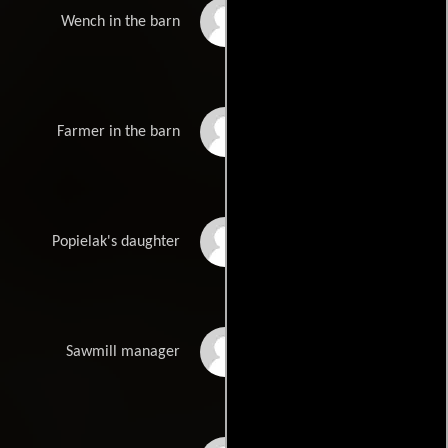
Julia Adamczyk
Wench in the barn
Marcin Walkowski
Farmer in the barn
Lena Cebula
Popielak's daughter
Piotr Kazmierczak
Sawmill manager