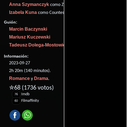
Anna Szymanczyk
como Zoska
Izabela Kuna
como Countess Eleonora Czynska
Guión:
Marcin Baczynski
Mariusz Kuczewski
Tadeusz Dolega-Mostowicz
Información:
2023-09-27
2h 20m (140 minutos).
Romance
Drama
y
.
✮68
(1736 votos)
Imdb
76
Filmaffinity
60