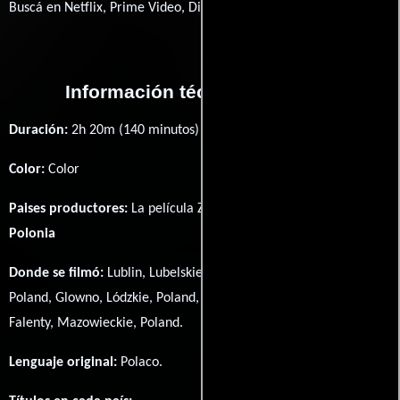
Buscá en Netflix, Prime Video, Disney+
Información técnica y general
Duración:
2h 20m (140 minutos) .
Color:
Color
Paises productores:
La película Znachor fué producida en
Polonia
Donde se filmó:
Lublin, Lubelskie, Poland, Zgierz, Lódzkie,
Poland, Glowno, Lódzkie, Poland, Nieborów, Lódzkie, Poland y
Falenty, Mazowieckie, Poland.
Lenguaje original:
Polaco
.