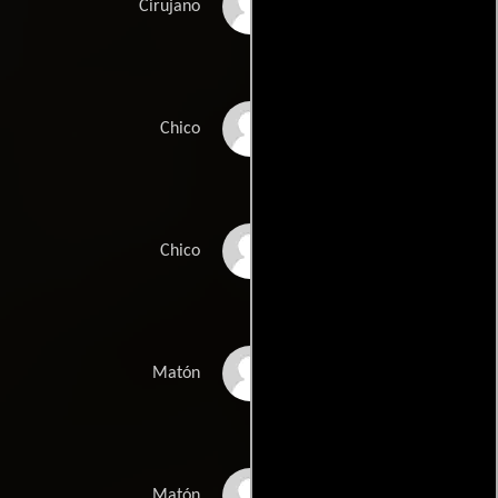
Jakub Bryll
Cirujano
Maurycy Opalinski
Chico
Jakub Lewczuk
Chico
Kamil Pardo
Matón
Damian Majewski
Matón