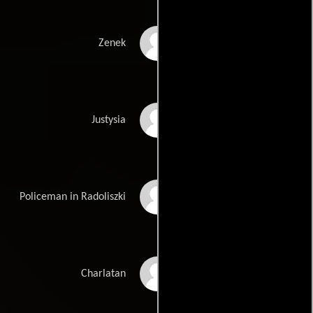
Przemyslaw
Zenek
Przestrzelski
Weronika
Justysia
Kozakowska
Piotr Rogucki
Policeman in Radoliszki
Ewa Szykulska
Charlatan