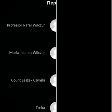
Reparto
Leszek Lichota
Professor Rafal Wilczur
Maria Kowalska
Maria Jolanta Wilczur
Ignacy Liss
Count Leszek Czynski
Anna Szymanczyk
Zoska