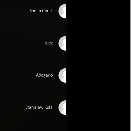
Szymon Kukla
Son in Court
Joachim Lamza
Juez
Albert Osik
Abogado
Jakub Potyrala
Stanislaw Kula