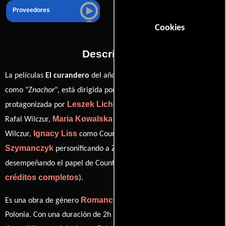
Proveedores
Cookies
Descripción
La películas
El curandero
del año 2023, conocida originalmente
Michal Gazda
como "
Znachor
", está dirigida por
y
Leszek Lichota
protagonizada por
quien interpreta a Professor
Maria Kowalska
Rafal Wilczur,
en el papel de Maria Jolanta
Ignacy Liss
Anna
Wilczur,
como Count Leszek Czynski,
Szymanczyk
Izabela Kuna
personificando a Zoska y
ver
desempeñando el papel de Countess Eleonora Czynska (
créditos completos
).
Romance
Drama
Es una obra de género
y
producida en
Polonia. Con una duración de 2h 20m (140 minutos), esta película