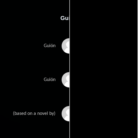
Guión
Marcin Baczynskis
Guión
Mariusz Kuczewskis
Guión
Tadeusz Dolega-
(based on a novel by)
Mostowiczs