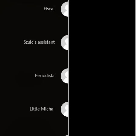
Marek Nedza
Fiscal
Dawid Sciupidro
Szulc's assistant
Pawel Janyst
Periodista
Oskar Grzegorzewski
Little Michal