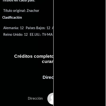
Títulos en cada país:
Título original:
Znachor
Clasificación
Alemania: 12
Países Bajos: 12
Argentina: 13
Singapur: NC16
Reino Unido: 12
EE.UU.: TV-MA
Polonia: 16
Taiwán: 13+
Créditos completos de la película El
curandero
Dirección
Michal Gazda
Dirección