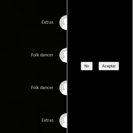
Piotr Mendakiewicz
Extras
Anna Olejniczak
Folk dancer
No
Aceptar
Jacek Osiadacz
Folk dancer
Piotr Owczarek
Extras