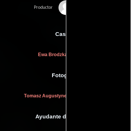
Magdalena
Productor
Szwedkowicz
Casting
Ewa Brodzka
((casting by))
Fotografia
Tomasz Augustynek
((cinematography))
Ayudante de dirección