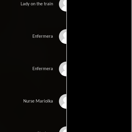
Alicja Jachiewicz
Lady on the train
Waleria Gorobets
Enfermera
Agnieszka Sztuk
Enfermera
Agata Labno
Nurse Mariolka