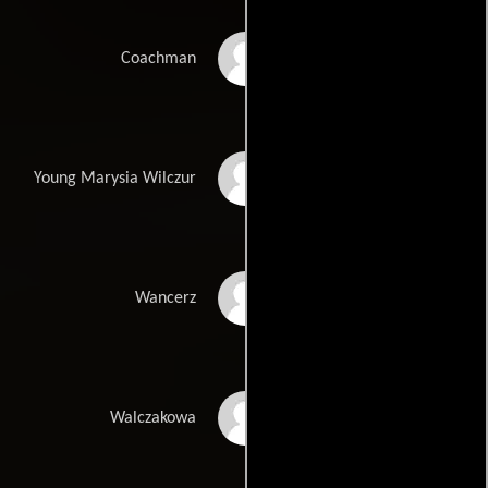
Maciej Damiecki
Coachman
Antonina Bonecka
Young Marysia Wilczur
Jacek Grondowy
Wancerz
Karolina Piechota
Walczakowa