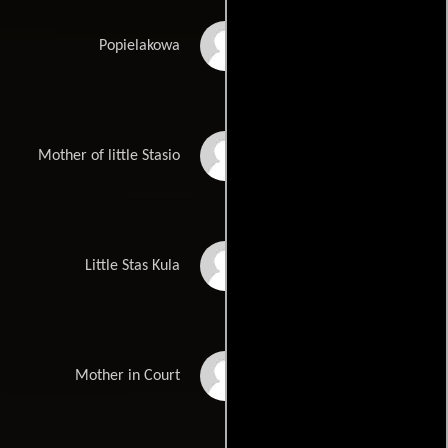
Edyta Januszewska
Popielakowa
Matylda Paszczenko
Mother of little Stasio
Jan Brzozowski
Little Stas Kula
Ewa Kolasinska
Mother in Court