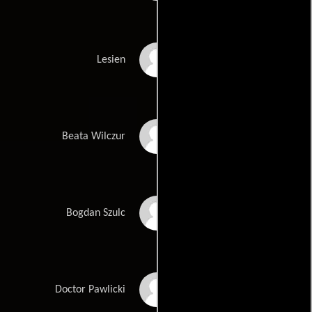
Jaroslaw Gruda
Lesien
Malgorzata
Beata Wilczur
Mikolajczak
Henryk Niebudek
Bogdan Szulc
Adam Nawojczyk
Doctor Pawlicki