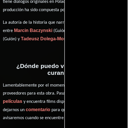
tiene diálogos originales en
Polaco
. La banda sonora para esta
Pawel Lucewicz
producción ha sido compuesta por
.
La autoría de la historia que narra esta obra está compartida
Marcin Baczynski
Mariusz Kuczewski
entre
(Guión),
Tadeusz Dolega-Mostowicz
(Guión) y
((based on a novel by)).
¿Dónde puedo ver la películas El
curandero?
Lamentablemente por el momento no contamos con enlaces a
proveedores para esta obra. Pasa por nuestro catálogo de
películas
y encuentra films disponibles. También puedes
comentario
dejarnos un
para que le demos prioridad y te
avisaremos cuando se encuentre disponible