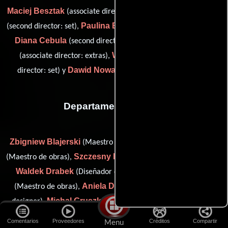
Maciej Besztak
Franek Boberek
(associate director: extras),
Paulina Budyta
(second director: set),
(Asistente de dirección),
Diana Cebula
Jan Jaloszynski
(second director: office),
Wiktor Mentlewicz
(associate director: extras),
(second
Dawid Nowak
director: set) y
(associate director: extras)
Departamento de arte
Zbigniew Blajerski
Wojciech Czeczot
(Maestro de obras),
Szczesny Domaracki
(Maestro de obras),
(Maestro de obras),
Waldek Drabek
Piotr Dudzinski
(Diseñador de escena),
Aniela Dybowska
(Maestro de obras),
(second production
Michal Gruszka
Olga Janik
designer),
(Maestro de obras),
Jaroslaw Kaszuba
(Maestro de obras),
(Maestro de obras),
Comentarios
Proveedores
Créditos
Compartir
Menu