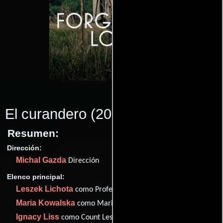
El curandero
(2023)
Resumen:
Dirección:
Michal Gazda
Dirección
Elenco principal:
Leszek Lichota
como Professor Rafal Wilczur
Maria Kowalska
como Maria Jolanta Wilczur
Ignacy Liss
como Count Leszek Czynski