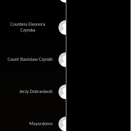
Countess Eleonora
Izabela Kuna
Czynska
Mikolaj Grabowski
Count Stanislaw Czynski
Miroslaw Haniszewski
Jerzy Dobraniecki
Artur Barcis
Mayordomo