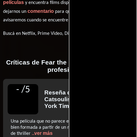
películas
y encuentra films disponibles. También puedes
comentario
dejarnos un
para que le demos prioridad y te
avisaremos cuando se encuentre disponible
Buscá en Netflix, Prime Video, Disney+
Críticas de Fear the Night realizadas por
profesionales
-
/
5
Reseña de
Jeannette
Catsoulis
para The New
York Times
Una película que no parece escrita por LaBute, sino más
bien formada a partir de un montón de tópicos trillados
..ver más
de thriller