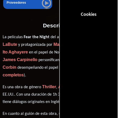
Proveedores
Cookies
Descripción
Neil
La películas
Fear the Night
del año 2023, está dirigida por
LaBute
Maggie Q
y protagonizada por
quien interpreta a Tess,
Ito Aghayere
Philip Burke
en el papel de Noelle,
como Dick,
James Carpinello
Christopher
personificando a Bart y
Corbin
ver créditos
desempeñando el papel de Caretaker #1 (
completos
).
Thriller
Acción
Horror
Es una obra de género
,
y
producida en
EE.UU.. Con una duración de 1h 32m (92 minutos), esta película
tiene diálogos originales en
Inglés
.
Neil
En cuanto al guión de esta obra, se encuentra a cargo de