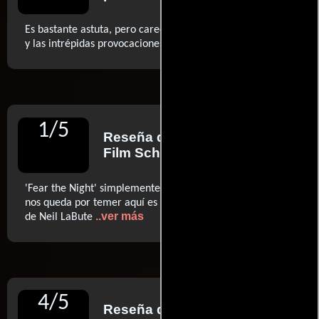
Es bastante astuta, pero carece del habitual ingenio ácido
..ver más
y las intrépidas provocaciones de LaBute
1
/
5
Reseña de
Rob Hunter
para
Film School Rejects
'Fear the Night' simplemente no funciona, y lo único que
nos queda por temer aquí es la amenaza de más películas
..ver más
de Neil LaBute
4
/
5
Reseña de
Chad Collins