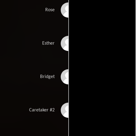
Highdee Kuan
Rose
Kirstin Leigh
Esther
Brenda Meaney
Bridget
Jack Mikesell
Caretaker #2