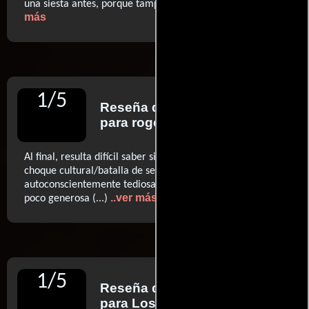
..ver
una siesta antes, porque tampoco dormirás después
más
1
/
5
Reseña de
Simon Abrams
para rogerebert.com
Al final, resulta difícil saber si la película y su drama de
choque cultural/batalla de sexos es simplemente
autoconscientemente tediosa o también odiosamente
..ver más
poco generosa (...)
1
/
5
Reseña de
Noel Murray
para Los Angeles Times