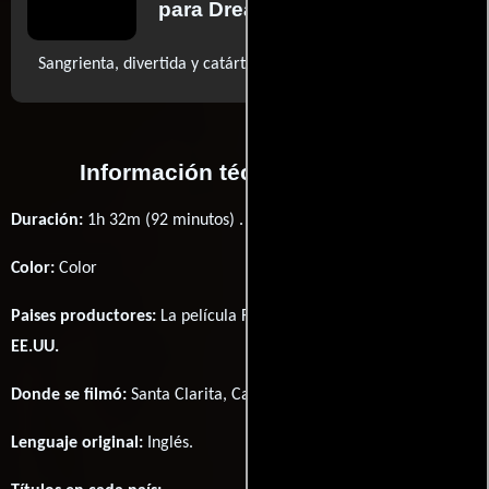
para Dread Central
..ver más
Sangrienta, divertida y catártica (...)
Información técnica y general
Duración:
1h 32m (92 minutos) .
Color:
Color
Paises productores:
La película Fear the Night fué producida en
EE.UU.
Donde se filmó:
Santa Clarita, California, USA.
Lenguaje original:
Inglés
.