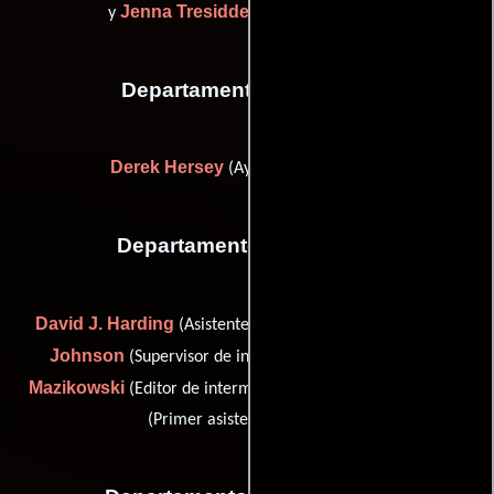
Jenna Tresidder
y
(Editor de sonido)
Departamento de reparto
Derek Hersey
(Ayudante de casting)
Departamento de editorial
David J. Harding
Tims
(Asistente de intermedio digital),
Johnson
Richard
(Supervisor de intermedio digital),
Mazikowski
Paul McDade
(Editor de intermedio digital) y
(Primer asistente de editor)