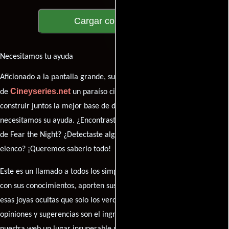
Cargar comentarios
Necesitamos tu ayuda
Aficionado a la pantalla grande, su participación es clave para hacer
Cineyseries.net
de
un paraíso cinéfilo completo. Queremos
construir juntos la mejor base de datos cinematográfica, pero
necesitamos su ayuda. ¿Encontraste algún dato faltante en la ficha
de Fear the Night? ¿Detectaste algún error en la sinopsis o el
elenco? ¡Queremos saberlo todo!
Este es un llamado a todos los simpatizantes del cine: contribuyan
con sus conocimientos, aporten sus descubrimientos y compartan
esas joyas ocultas que solo los verdaderos fanáticos conocen. Sus
opiniones y sugerencias son el ingrediente secreto que hará de