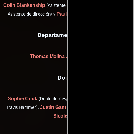
Colin Blankenship
Ashley Gressen
(Asistente de dirección),
Paul Silver
(Asistente de dirección) y
(Asistente de dirección)
Departamento de arte
Thomas Molina Jr.
(Jefe de utilería)
Dobles
Sophie Cook
Josh Fried
(Doble de riesgo),
(stunt double:
Justin Gant
Ray
Travis Hammer),
(Coordinador de dobles) y
Siegle
(Cody)