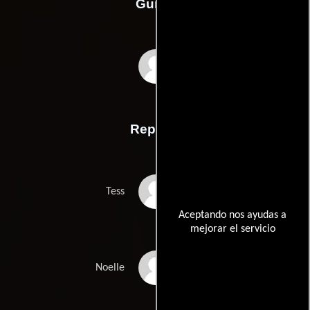
Guión
Neil LaButes
Reparto
Maggie Q
Tess
Aceptando nos ayudas a
mejorar el servicio
Ito Aghayere
Noelle