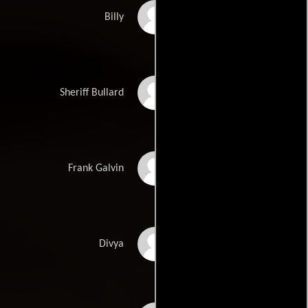
Ray Nicholson
Billy
Geoff Pierson
Sheriff Bullard
William Roth
Frank Galvin
Roshni Shukla
Divya