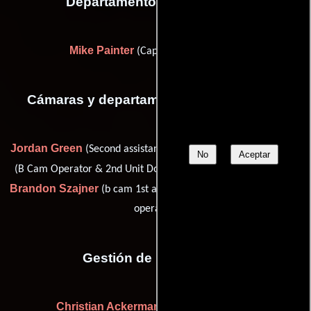
Departamento de transporte
Mike Painter
(Capitán de transporte)
Cámaras y departamento de electricidad
Jordan Green
Markus Mentzer
(Second assistant A camera),
No
Aceptar
Steven Shea
(B Cam Operator & 2nd Unit DoP),
(Fotógrafo),
Brandon Szajner
Tommy Tieche
(b cam 1st ac) y
(a camera
operator)
Gestión de producción
Christian Ackerman
(Jefe de producción)