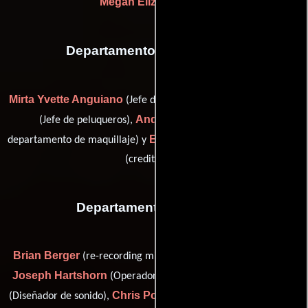
Megan Elizabeth Bell
Departamento de maquillaje
Mirta Yvette Anguiano
Ashley Jensen
(Jefe de peluqueros),
Andrea Lee Magill
(Jefe de peluqueros),
(Jefe del
Erica Medina
departamento de maquillaje) y
(key makeup artist
(credit only))
Departamento de sonido
Brian Berger
(re-recording mixer / supervising sound editor),
Joseph Hartshorn
Lawrence He
(Operador de micrófono),
Chris Polczinski
(Diseñador de sonido),
(Mezclador de sonido)