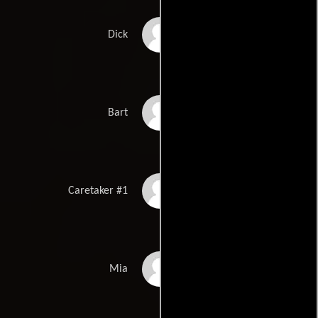
Philip Burke
Dick
James Carpinello
Bart
Christopher Corbin
Caretaker #1
Gia Crovatin
Mia