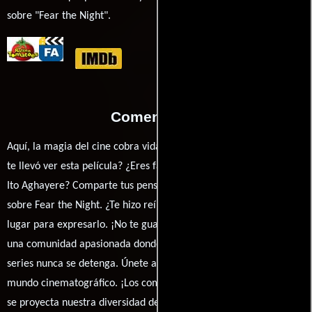
sobre "Fear the Night".
Comentarios
Aquí, la magia del cine cobra vida a través de tus opiniones. ¿Qué
te llevó ver esta película? ¿Eres fan de Neil LaBute, Maggie Q o
Ito Aghayere? Comparte tus pensamientos, emociones y críticas
sobre Fear the Night. ¿Te hizo reír, llorar o reflexionar? Este es el
lugar para expresarlo. ¡No te guardes nada! Queremos construir
una comunidad apasionada donde la conversación sobre cine y
series nunca se detenga. Únete a la charla y déjanos conocer tu
mundo cinematográfico. ¡Los comentarios son la pantalla donde
se proyecta nuestra diversidad de opiniones!