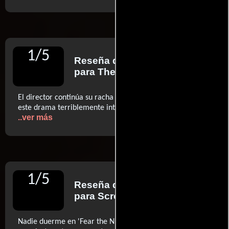
1
/
5
Reseña de
Peter Bradshaw
para The Guardian
El director continúa su racha de películas terribles con
este drama terriblemente interpretado y sin gracia (...)
..ver más
1
/
5
Reseña de
Peter Martin
para Screen Anarchy
Nadie duerme en 'Fear the Night', así que mejor échate