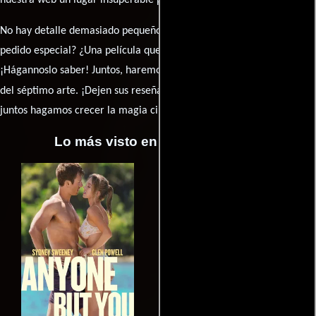
nuestra web un lugar insuperable para los amantes del celuloide.
No hay detalle demasiado pequeño ni opinión insignificante. ¿Algún
pedido especial? ¿Una película que sueñas con ver reseñada?
¡Hágannoslo saber! Juntos, haremos de esta comunidad el epicentro
caja de comentarios
del séptimo arte. ¡Dejen sus reseña en la
y
juntos hagamos crecer la magia cinematográfica!
Lo más visto en Cineyseries.net