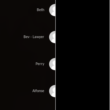
Kat Foster
Beth
Treisa Gary
Bev - Lawyer
Travis Hammer
Perry
KeiLyn Durrel Jones
Alfonse