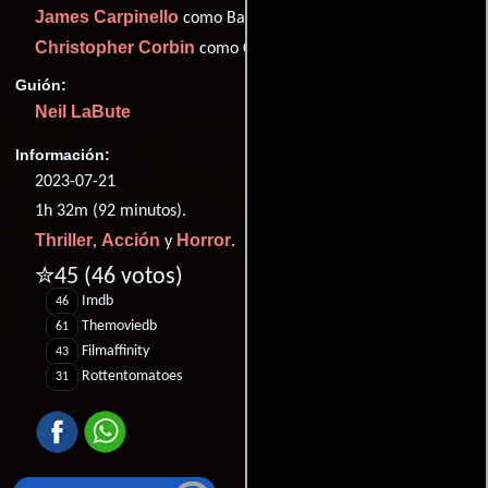
James Carpinello
como Bart
Christopher Corbin
como Caretaker #1
Guión:
Neil LaBute
Información:
2023-07-21
1h 32m (92 minutos).
Thriller
Acción
Horror
,
y
.
✮45
(46 votos)
Imdb
46
Themoviedb
61
Filmaffinity
43
Rottentomatoes
31