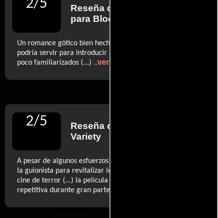
2
/
5
Reseña de
Meagan Navarro
para Bloody Disgusting
Un romance gótico bien hecho, escaso en sustos, que
podría servir para introducir al género a los espectadores
..ver más
poco familiarizados (...)
2
/
5
Reseña de
Joe Leydon
para
Variety
A pesar de algunos esfuerzos ambiciosos de la directora y
la guionista para revitalizar los anticuados tópicos del
cine de terror (...) la película es demasiado cansina y
..ver más
repetitiva durante gran parte de su duración