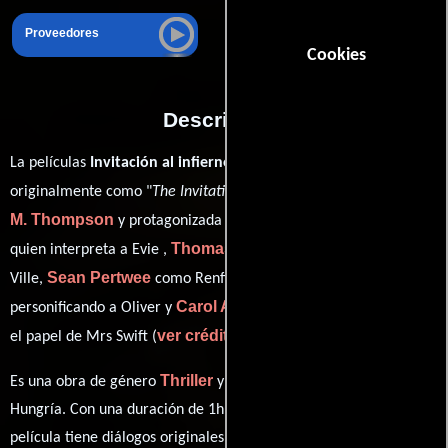
Proveedores
Cookies
Descripción
La películas
Invitación al infierno
del año 2022, conocida
Jessica
originalmente como "
The Invitation
", está dirigida por
M. Thompson
Nathalie Emmanuel
y protagonizada por
Thomas Doherty
quien interpreta a Evie ,
en el papel de De
Sean Pertwee
Hugh Skinner
Ville,
como Renfield,
Carol Ann Crawford
personificando a Oliver y
desempeñando
ver créditos completos
el papel de Mrs Swift (
).
Thriller
Horror
Es una obra de género
y
producida en EE.UU. y
Hungría. Con una duración de 1h 45m (105 minutos), esta
película tiene diálogos originales en
Inglés
. La banda sonora para