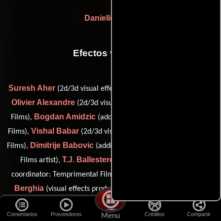
Danielle Knox
Efectos visuales
Suresh Aher
(2d/3d visual effects artist: Temprimental Films),
Olivier Alexandre
(2d/3d visual effects artist: Temprimental
Bogdan Amidzic
Films),
(additional 3d artist: Temprimental
Vishal Babar
Films),
(2d/3d visual effects artist: Temprimental
Dimitrije Babovic
Films),
(additional 3d artist: Temperamental
T.J. Ballesteros
Films artist),
(visual effects production
Dragos
coordinator: Temprimental Films (as TJ Ballesteros)),
Berghia
(visual effects production manager: Temprimental
Kenhalo Bernet
Films),
(visual effects producer: Temprimental
Comentarios
Proveedores
Créditos
Compartir
Menu
Manjusha Biradar
Films),
(2d/3d visual effects artist: