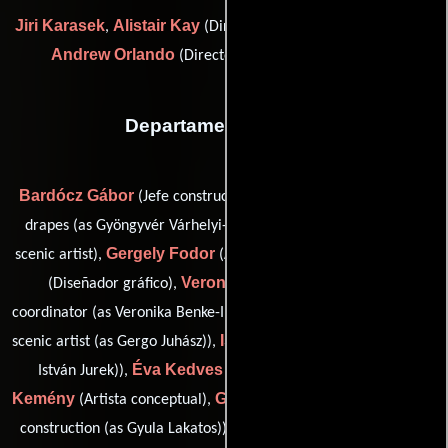
Jiri Karasek
Alistair Kay
,
(Director de supervisión artística) y
Andrew Orlando
(Director de supervisión artística)
Departamento de arte
Bardócz Gábor
Gyöngyvér Boda
(Jefe constructor),
(head
Lucy Bowden
drapes (as Gyöngyvér Várhelyi-Boda)),
(head
Gergely Fodor
Hajna Hári
scenic artist),
(Artista conceptual),
Veronika Incze
(Diseñador gráfico),
(art department
Gergo Juhasz
coordinator (as Veronika Benke-Incze)),
(standby
Istvan Jurek
scenic artist (as Gergo Juhász)),
(on-set dresser (as
Éva Kedves
Zoltán
István Jurek)),
(Artista conceptual),
Kemény
Gyula 'Jenci' Lakatos
(Artista conceptual),
(standby
Márk Langfeld
construction (as Gyula Lakatos)),
(chargehand