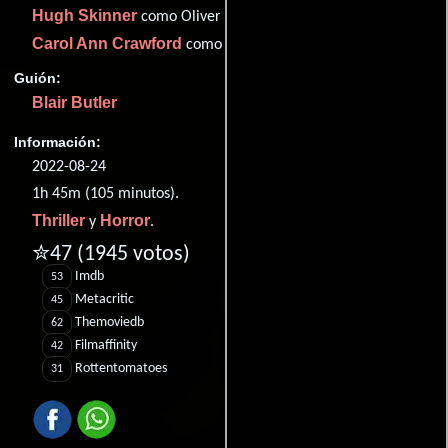
Hugh Skinner
como Oliver
Carol Ann Crawford
como Mrs Swift
Guión:
Blair Butler
Información:
2022-08-24
1h 45m (105 minutos).
Thriller
Horror
y
.
✮47
(1945 votos)
Imdb
53
Metacritic
45
Themoviedb
62
Filmaffinity
42
Rottentomatoes
31