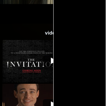
videos
Invitación al
Video de la película Invitación al
2022-08-
infierno
infierno
24
Invitación al
Video de la película Invitación al
2022-08-