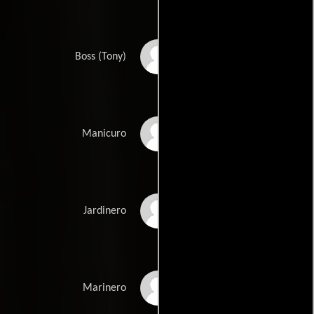
Gábor Matus
Boss (Tony)
Kata Sarbó
Manicuro
András Korcsmáros
Jardinero
Norbert Saray
Marinero