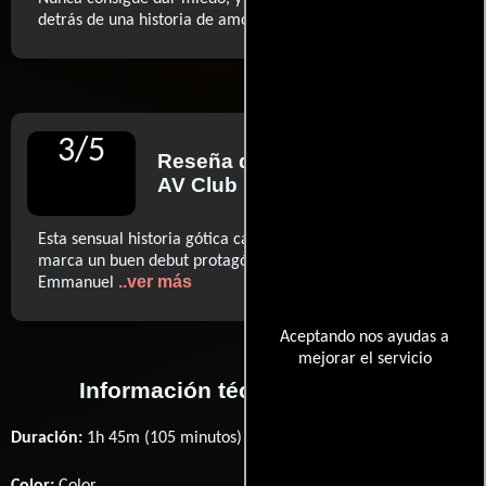
..ver más
detrás de una historia de amor sin vida
3
/
5
Reseña de
Jack Smart
para
AV Club
Esta sensual historia gótica carece de mordedura, pero
marca un buen debut protagónico para Nathalie
..ver más
Emmanuel
Aceptando nos ayudas a
mejorar el servicio
Información técnica y general
Duración:
1h 45m (105 minutos) .
Color:
Color