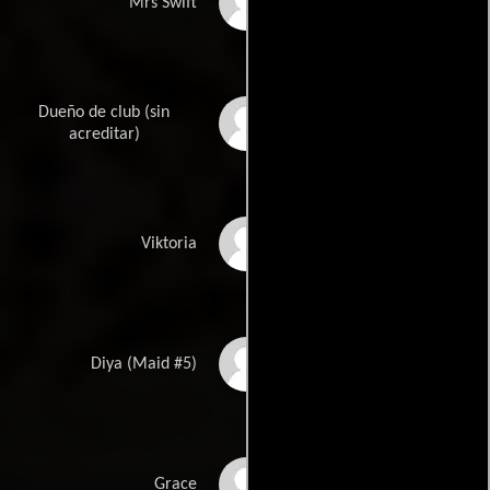
Carol Ann Crawford
Mrs Swift
Dueño de club (sin
Alana Boden
acreditar)
Stephanie
Viktoria
Corneliussen
Tian Chaudhry
Diya (Maid #5)
Courtney Taylor
Grace