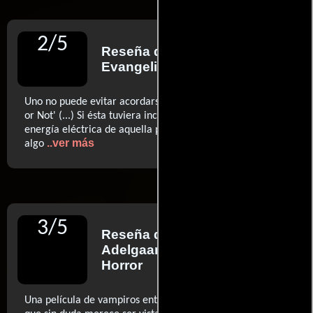
2
/
5
Reseña de
Chris
Evangelista
para SlashFilm
Uno no puede evitar acordarse de la muy superior 'Ready
or Not' (...) Si ésta tuviera incluso una chispa de la
energía eléctrica de aquella película, podría haber sido
..ver más
algo
3
/
5
Reseña de
Karina
Adelgaard
para Heaven of
Horror
Una película de vampiros entretenida, potente y diferente