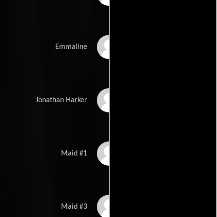
Virág Bárány
Emmaline
Jeremy Wheeler
Jonathan Harker
Viktoria Monhor
Maid #1
Celina Schleicher
Maid #3