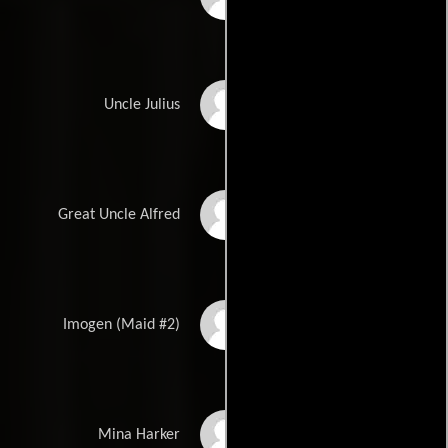
Scott Alexander
Uncle Julius
Young
Ian Lindsay
Great Uncle Alfred
Lili Walters
Imogen (Maid #2)
Elizabeth Counsell
Mina Harker