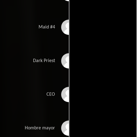
Panka Muranyi
Maid #4
Simon Szabó
Dark Priest
Peter Linka
CEO
Stephen Saracco
Hombre mayor