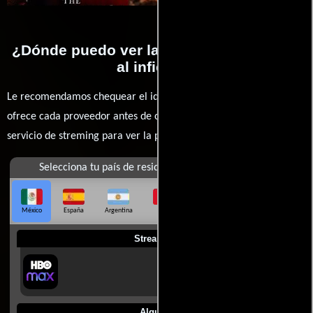
¿Dónde puedo ver la películas Invitación
al infierno?
Le recomendamos chequear el idioma, doblaje o subtítulos que
ofrece cada proveedor antes de comprar, alquilar o contratar un
servicio de streming para ver la películas.
Selecciona tu país de residencia
México
España
Argentina
Perú
Colombia
Chile
Ecuador
Streaming
Alquilar