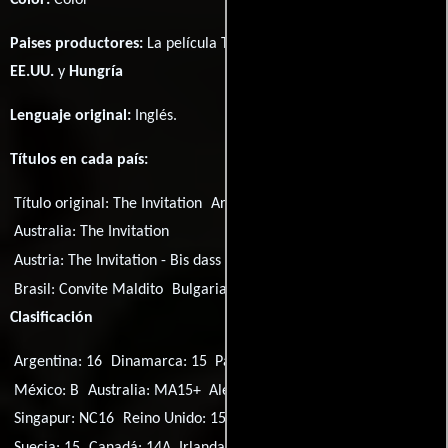
Paises productores:
La película The Invitation fué producida en
EE.UU.
y
Hungría
Lenguaje original:
Inglés
.
Títulos en cada país:
Título original:
The Invitation
Argentina:
Invitación al infierno
Australia:
The Invitation
Austria:
The Invitation - Bis dass der Tod uns scheidet
Brasil:
Convite Maldito
Bulgaria:
Поканата
Clasificación
Argentina: 16
Dinamarca: 15
Países Bajos: 16
Portugal: M/16
México: B
Australia: MA15+
Alemania: 16
Filipinas: R-13
Singapur: NC16
Reino Unido: 15
EE.UU.: PG-13
Brasil: 14
Suecia: 15
Canadá: 14A
Irlanda: 16
España: 12
Noruega: 15