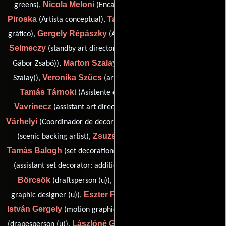
Nicola Meloni
Gergely
greens),
(Encargado de vestuario),
Piroska
Tamás Pálmai
(Artista conceptual),
(Artista del guión
Gergely Répászky
Miklos
gráfico),
(Asistente de decorador),
Selmeczy
Gábor Szabó
(standby art director),
(leadman (as
Marton Szalay
Gábor Zsabó)),
(property master (as Márton
Veronika Szücs
Szalay)),
(art department coordinator (u)),
Tamás Tárnoki
Beata
(Asistente de director artístico),
Vavrinecz
Zsolt
(assistant art director (as Bea Vavrinecz)),
Várhelyi
Howard Weaver
(Coordinador de decoración de set),
Zsuzsa Annus
(scenic backing artist),
(draftsperson (u)),
Tamás Balogh
Kristina Bravo
(set decoration storeman (u)),
Dániel
(assistant set decorator: additional photography (u)),
Börcsök
Zsóka Nelli Erdélyi
(draftsperson (u)),
(junior
Eszter Farkas
graphic designer (u)),
(props coordinator (u)),
István Gergely
Anita Gombos
(motion graphic designer (u)),
Lászlóné Gáll
Gabor Kaban
(drapesperson (u)),
(drapes (u)),