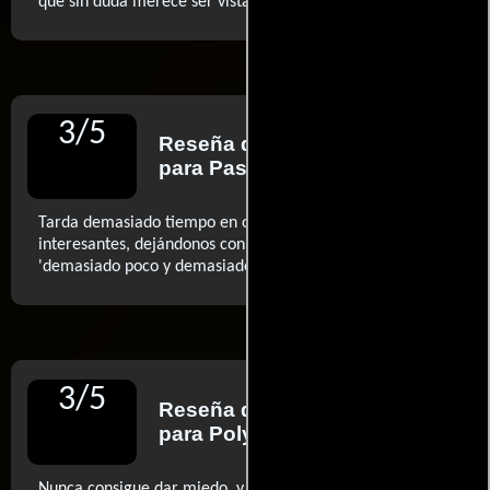
..ver más
que sin duda merece ser vista (...)
3
/
5
Reseña de
Tara Bennett
para Paste Magazine
Tarda demasiado tiempo en ofrecer sus ideas más
interesantes, dejándonos con la típica sensación de
..ver más
'demasiado poco y demasiado tarde'
3
/
5
Reseña de
Austen Goslin
para Polygon
Nunca consigue dar miedo, y esconde a sus vampiros