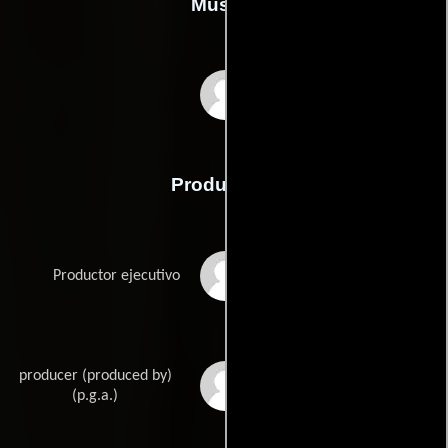
Música
Dara Taylor
Producción
Michael P. Flannigan
Productor ejecutivo
producer (produced by)
Emile Gladstone
(p.g.a.)