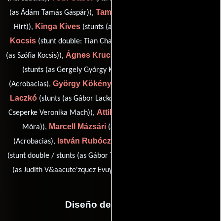
Tamás Hirt
(as Ádám Tamás Gáspár)),
(stunts (as Tamás Attila
Kinga Kives
Szófia
Hirt)),
(stunts (as Kinga Enikó Kievés)),
Kocsis
(stunt double: Tian Chaudhry (as Kocsis Zsofia) / stunts
Ágnes Kruchió
Gergely Kun
(as Szófia Kocsis)),
(Acrobacias),
Anton Kutsovskyy
(stunts (as Gergely Gyórgy Kun)),
György Kökényesi
Gabor
(Acrobacias),
( Dobles de chófer),
Laczkó
Veronika Mach
(stunts (as Gábor Lackó)),
(stunts (as
Attila Mora
Cseperke Veronika Mach)),
(stunts (as Attila Tamás
Marcell Mázsári
Kristóf Nagy
Móra)),
(Acrobacias),
István Rubóczky
Gabor Toth
(Acrobacias),
(Acrobacias),
Judith Vázquez
(stunt double / stunts (as Gábor Tóth)),
(stunts
Patrik Zana
(as Judith V&aacute'zquez Evuy)) y
(Acrobacias)
Diseño de vestuario