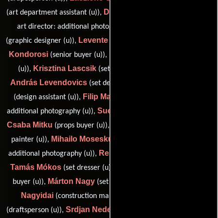
Dragan Kaplarevic
(art department assistant (u)),
(supervising
Benjamin Kiss
art director: additional photography (u)),
Levente Kocsa
Magdi
(graphic designer (u)),
(set dresser (u)),
Kondorosi
Roland Kánya
(senior buyer (u)),
(standby props
Krisztina Lascsik
(u)),
(set decoration storeperson (u)),
András Levendovics
Béla Mag
(set decoration buyer (u)),
Filip Maricevic
(design assistant (u)),
(standby art director:
Sue Mercer
additional photography (u)),
(graphic designer (u)),
Csaba Mitku
Dániel Molnár
(props buyer (u)),
(set decoration
Mihailo Mosesku
painter (u)),
(art department coordinator:
Rebeka Mráz
additional photography (u)),
(standby props (u)),
Tamás Mókos
Marci Nagy
(set dresser (u)),
(set decoration
Márton Nagy
László
buyer (u)),
(set decoration buyer (u)),
Nagyidai
Marvell Nardai
(construction manager (u)),
Srdjan Nedeljkovic
(draftsperson (u)),
(art director: additional