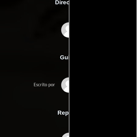
Dirección
Jessica M. Thompson
Guión
Blair Butlers
Escrito por
Reparto