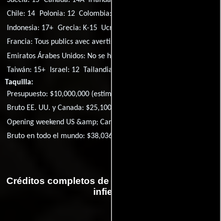
Chile: 14
Polonia: 12
Colombia: 12
Sudáfrica: 16
Indonesia: 17+
Grecia: K-15
Ucrania: 16
Vietnam: C18
Francia: Tous publics avec avertissement
Turquía: 16+
Emiratos Árabes Unidos: No se ha clasificado
Ecuador: 12
Taiwán: 15+
Israel: 12
Tailandia: 18+
Egipto: 16+
Taquilla:
Presupuesto: $10,000,000 (estimated)
Bruto EE. UU. y Canada: $25,100,080
Opening weekend US &amp; Canada: $6,805,468
Bruto en todo el mundo: $38,036,130
Créditos completos de la película Invitación al
infierno