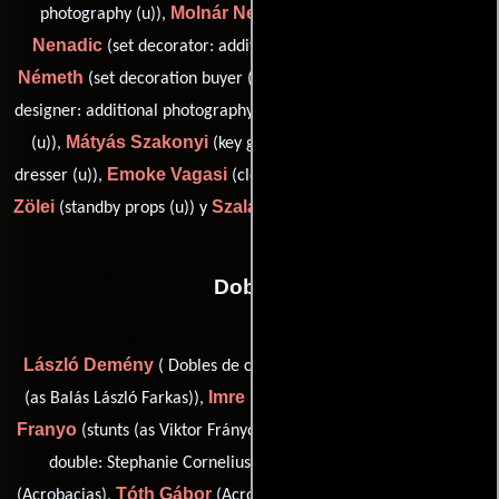
Molnár Nelli
Sonja
photography (u)),
(draftsperson (u)),
Nenadic
Zsolt
(set decorator: additional photography (u)),
Németh
Uros Stojanovic
(set decoration buyer (u)),
(graphic
Gabor Szabo
designer: additional photography (u)),
(carpenter
Mátyás Szakonyi
Zsolt Tamás
(u)),
(key greens (u)),
(set
Emoke Vagasi
Patrik
dresser (u)),
(clearance coordinator (u)),
Zölei
Szalay Ákos
(standby props (u)) y
(props coordinator (u))
Dobles
László Demény
Balázs Farkas
( Dobles de chófer),
(stunts
Imre Ferenczi
Viktor
(as Balás László Farkas)),
(Acrobacias),
Franyo
Eniko Fulop
(stunts (as Viktor Frányó)),
(stunts / stunt
Máté Gyöngyösi
double: Stephanie Corneliussen (u)),
Tóth Gábor
Ádám Gáspár
(Acrobacias),
(Acrobacias),
(stunts