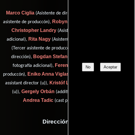
Marco Ciglia
Sándor Csali
(Asistente de dirección),
(Tercer
Robyn Glaser
asistente de produccón),
(Asistente de dirección),
Christopher Landry
(Asistente de dirección: fotografía
Rita Nagy
Joe Newson
adicional),
(Asistente de dirección),
Zsolt Páll
(Tercer asistente de produccón),
(Asistente de
Bogdan Stefanovic
dirección),
(Asistente de dirección:
Ferenc Tóth
fotografía adicional),
(Tercer asistente de
No
Aceptar
Eniko Anna Viglas
Mate Gyorgy
produccón),
(base ad),
(daily
Kristóf Lázár
assistant director (u)),
(second assistant director
Gergely Orbán
(u)),
(additional assistant director (u)) y
Andrea Tadic
(cast production assistant (u))
Dirección artística